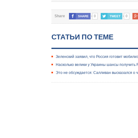
0
0
Share
SHARE
TWEET
СТАТЬИ ПО ТЕМЕ
Зеленский заявил, что Россия готовит мобил
Насколько велики у Украины шансы получить F
Это не обсуждается: Салливан высказался о ч