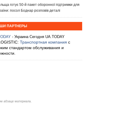
льща готує 50-й пакет оборонної підтримки для
раїни: посол Боднар розповів деталі
ШИ ПАРТНЕРЫ
TODAY
- Украина Сегодня UA.TODAY
LOGISTIC:
Транспортная компания
с
оким стандартом обслуживания и
ежности.
м абзаце материала.