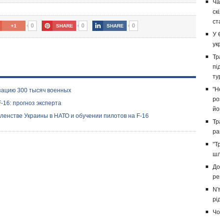
Ча
ск
ст
0
0
0
+1
SHARE
SHARE
У 
ук
Тр
пі
ту
"Н
изацию 300 тысяч военных
ро
-16: прогноз эксперта
йо
ленстве Украины в НАТО и обучении пилотов на F-16
Тр
ра
"Т
шл
До
ре
NY
рі
Чо