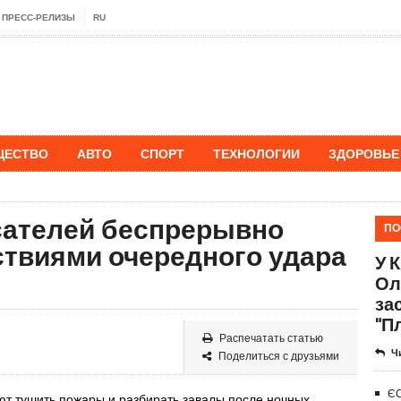
ПРЕСС-РЕЛИЗЫ
RU
ЩЕСТВО
АВТО
СПОРТ
ТЕХНОЛОГИИ
ЗДОРОВЬЕ
асателей беспрерывно
ПО
ствиями очередного удара
У 
Ол
за
"П
Распечатать статью
Ч
Поделиться с друзьями
ЄС
ют тушить пожары и разбирать завалы после ночных