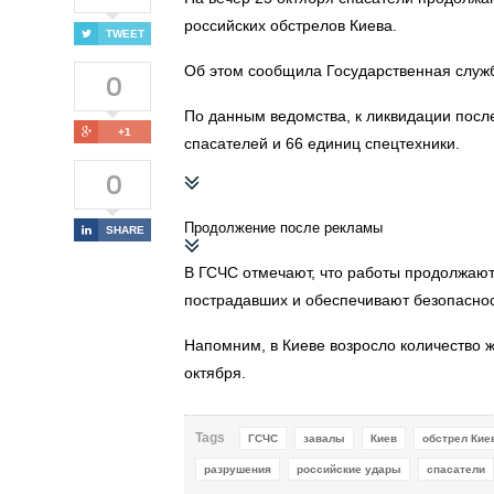
российских обстрелов Киева.
TWEET
Об этом сообщила Государственная служ
0
По данным ведомства, к ликвидации посл
+1
спасателей и 66 единиц спецтехники.
0
Продолжение после рекламы
SHARE
В ГСЧС отмечают, что работы продолжаю
пострадавших и обеспечивают безопаснос
Напомним, в Киеве возросло количество ж
октября.
Tags
ГСЧС
завалы
Киев
обстрел Кие
разрушения
российские удары
спасатели