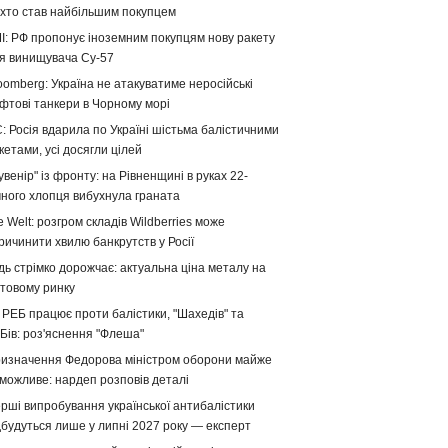
хто став найбільшим покупцем
І: РФ пропонує іноземним покупцям нову ракету
я винищувача Су-57
oomberg: Україна не атакуватиме неросійські
фтові танкери в Чорному морі
: Росія вдарила по Україні шістьма балістичними
кетами, усі досягли цілей
увенір" із фронту: на Рівненщині в руках 22-
чного хлопця вибухнула граната
e Welt: розгром складів Wildberries може
ричинити хвилю банкрутств у Росії
дь стрімко дорожчає: актуальна ціна металу на
ітовому ринку
 РЕБ працює проти балістики, "Шахедів" та
Бів: роз'яснення "Флеша"
изначення Федорова міністром оборони майже
можливе: нардеп розповів деталі
рші випробування української антибалістики
дбудуться лише у липні 2027 року — експерт