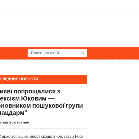
СЛЕДНИЕ НОВОСТИ
Києві попрощалися з
ексієм Юковим —
сновником пошукової групи
лацдарм"
итать всю статью
 різко збільшив імпорт скрапленого газу з Росії