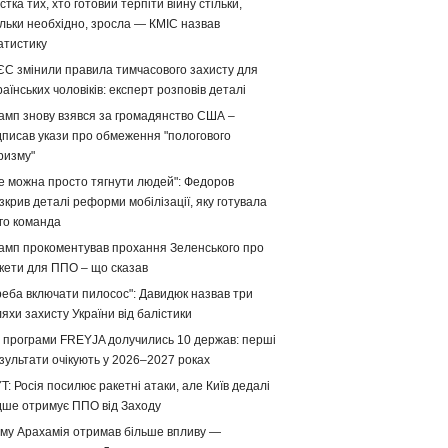
стка тих, хто готовий терпіти війну стільки,
ільки необхідно, зросла — КМІС назвав
атистику
ЄС змінили правила тимчасового захисту для
раїнських чоловіків: експерт розповів деталі
амп знову взявся за громадянство США –
дписав укази про обмеження "пологового
ризму"
е можна просто тягнути людей": Федоров
зкрив деталі реформи мобілізації, яку готувала
го команда
амп прокоментував прохання Зеленського про
кети для ППО – що сказав
реба включати пилосос": Давидюк назвав три
яхи захисту України від балістики
 програми FREYJA долучились 10 держав: перші
зультати очікують у 2026–2027 роках
T: Росія посилює ракетні атаки, але Київ дедалі
дше отримує ППО від Заходу
му Арахамія отримав більше впливу —