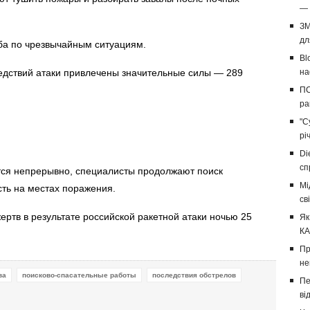
— 
ЗМ
дл
ба по чрезвычайным ситуациям.
Bl
едствий атаки привлечены значительные силы — 289
на
ПС
ра
"С
рі
Di
сп
тся непрерывно, специалисты продолжают поиск
Мі
ть на местах поражения.
св
ертв в результате российской ракетной атаки
ночью 25
Як
КА
Пр
не
ва
поисково-спасательные работы
последствия обстрелов
Пе
ві