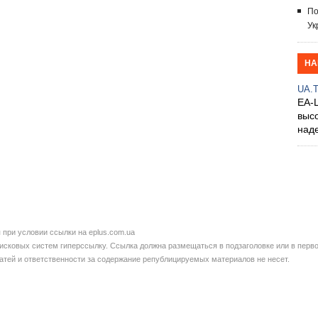
По
Ук
НА
UA.
EA-
выс
над
при условии ссылки на eplus.com.ua
сковых систем гиперссылку. Ссылка должна размещаться в подзаголовке или в перво
татей и ответственности за содержание републицируемых материалов не несет.