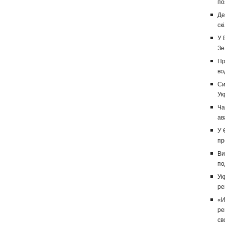
по
Де
ск
У 
Зе
Пр
во
Си
Ук
Ча
ав
У 
пр
Ви
по
Ук
ре
«И
ре
св