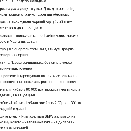
яснення нардепа Давидюка
ржава дала депутату все: Давидюк розповів,
ільки грошей отримує народний обранець
Вучича анонсували перший офіційний візит
ленського до Сербії: дата
езидент анонсував кадрові зміни через кризу з
дою в Марганці: деталі
туація в енергосистемі: чи діятимуть графіки
ренерго 7 серпня
стина Львова залишилась без світла через
арійне відключення
Єврокомісії відреагували на заяву Зеленського
о скорочення постачань ракет-перехоплювачів
магали хабар у 80 000 грн: прокуратура викрила
датківців на Сумщині
раїнські військові збили російський "Орлан-30" на
кордній відстані
дите к черту!»: владельцы BMW жалуются на
кламу нового «Человека-паука» на дисплеях
оих автомобилей