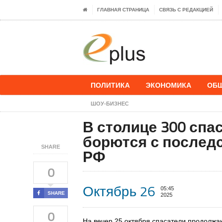
ГЛАВНАЯ СТРАНИЦА
СВЯЗЬ С РЕДАКЦИЕЙ
ПОЛИТИКА
ЭКОНОМИКА
ОБ
ШОУ-БИЗНЕС
В столице 300 сп
борются с послед
SHARE
РФ
0
Октябрь 26
05:45
SHARE
2025
0
На вечер 25 октября спасатели продолжа