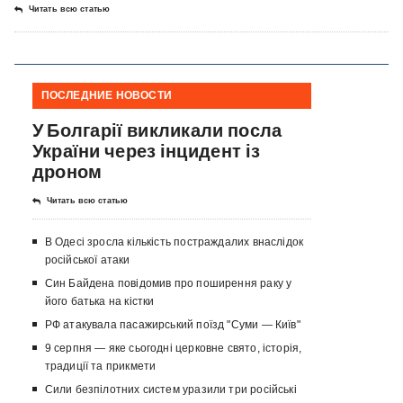
Читать всю статью
ПОСЛЕДНИЕ НОВОСТИ
У Болгарії викликали посла
України через інцидент із
дроном
Читать всю статью
В Одесі зросла кількість постраждалих внаслідок
російської атаки
Син Байдена повідомив про поширення раку у
його батька на кістки
РФ атакувала пасажирський поїзд "Суми — Київ"
9 серпня — яке сьогодні церковне свято, історія,
традиції та прикмети
Сили безпілотних систем уразили три російські