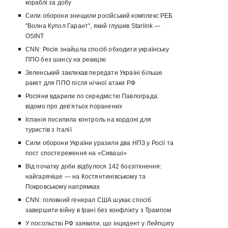
кораблі за добу
Сили оборони знищили російський комплекс РЕБ
"Волна Купол Гарант", який глушив Starlink —
OSINT
CNN: Росія знайшла спосіб обходити українську
ППО без шансу на реакцію
Зеленський закликав передати Україні більше
ракет для ППО після нічної атаки РФ
Росіяни вдарили по середмістю Павлограда:
відомо про девʼятьох поранених
Іспанія посилила контроль на кордоні для
туристів з Італії
Сили оборони України уразили два НПЗ у Росії та
пост спостереження на «Сиваші»
Від початку доби відбулося 142 боєзіткнення:
найгарячіше — на Костянтинівському та
Покровському напрямках
CNN: головний генерал США шукає спосіб
завершити війну в Ірані без конфлікту з Трампом
У посольстві РФ заявили, що інцидент у Лейпцигу