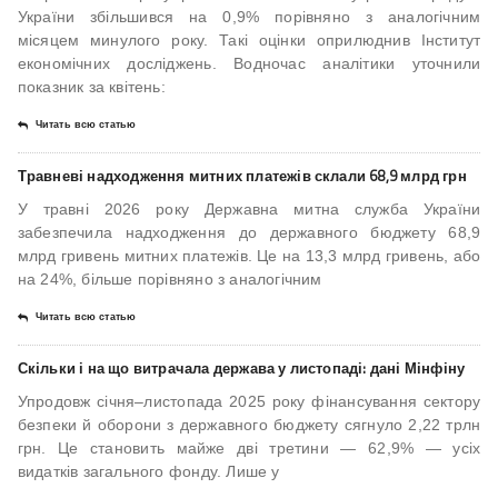
України збільшився на 0,9% порівняно з аналогічним
місяцем минулого року. Такі оцінки оприлюднив Інститут
економічних досліджень. Водночас аналітики уточнили
показник за квітень:
Читать всю статью
Травневі надходження митних платежів склали 68,9 млрд грн
У травні 2026 року Державна митна служба України
забезпечила надходження до державного бюджету 68,9
млрд гривень митних платежів. Це на 13,3 млрд гривень, або
на 24%, більше порівняно з аналогічним
Читать всю статью
Скільки і на що витрачала держава у листопаді: дані Мінфіну
Упродовж січня–листопада 2025 року фінансування сектору
безпеки й оборони з державного бюджету сягнуло 2,22 трлн
грн. Це становить майже дві третини — 62,9% — усіх
видатків загального фонду. Лише у