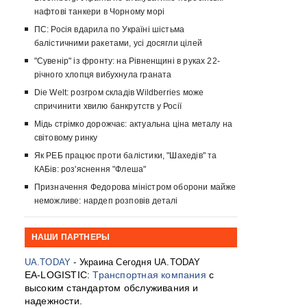
нафтові танкери в Чорному морі
ПС: Росія вдарила по Україні шістьма
балістичними ракетами, усі досягли цілей
"Сувенір" із фронту: на Рівненщині в руках 22-
річного хлопця вибухнула граната
Die Welt: розгром складів Wildberries може
спричинити хвилю банкрутств у Росії
Мідь стрімко дорожчає: актуальна ціна металу на
світовому ринку
Як РЕБ працює проти балістики, "Шахедів" та
КАБів: роз'яснення "Флеша"
Призначення Федорова міністром оборони майже
неможливе: нардеп розповів деталі
НАШИ ПАРТНЕРЫ
UA.TODAY
- Украина Сегодня UA.TODAY
EA-LOGISTIC:
Транспортная компания
с
высоким стандартом обслуживания и
надежности.