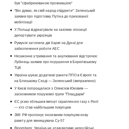
був "сфабрикованою провокацією"
"Він думає, як свій народ обдурити": Зеленський
заявив про підготовку Путіна до прихованої
мобілізації
У Польщі відреагували на заклики опозиції
депортувати українців
Румунія затопила дві баржі на Дунаї для
забезпечення роботи АЕС
Незаконне утримання та анулювання відстрочок:
Лубінець заявив про порушення в Берегівському
ТЦК
Україна шукає додаткові ракети ППО в Європі та
на Близькому Сході — Зеленський (виправлено)
У Києві попрощалися з Олексієм Юковим —
засновником пошукової групи "Плацдарм"
ЄС різко збільшив імпорт скрапленого газу з Росії
— хто став найбільшим покупцем
ЗМІ: РФ пропонує іноземним покупцям нову
ракету для винищувача Су-57
Bloomberg: Україна не атакуватиме неросійські