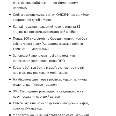
боєзіткнень: найбільше — на Лиманському
напрямку
Сибіга розкритикував заяву ЮНІСЕФ про загиблих
і поранених дітей в Україні
Канаді продали підводний човен лише за £1 —
згодом він потопив американський крейсер
Понад 300 тис. сімей на Одещині опинилися без
світла через атаку РФ, відновлювальні роботи
тривають — Зеленський
Зеленський анонсував нові дипломатичні
переговори щодо посилення ППО
Кремль боїться бунту в армії: експерт розповів
про можливу приховану мобілізацію
На Нікопольщині через російські удари загинула
людина, ще п'ятеро поранені
ЗМІ: Свириденко розглядають кандидаткою на
нову посаду — про що йдеться
Сибіга: Україна чітко розрізняє білоруський народ
і режим Лукашенка
У притулку на Київщині сталася пожежа: загинули