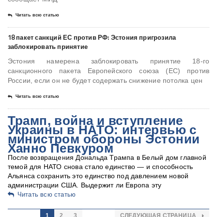
Читать всю статью
18 пакет санкций ЕС против РФ: Эстония пригрозила
заблокировать принятие
Эстония намерена заблокировать принятие 18-го
санкционного пакета Европейского союза (ЕС) против
России, если он не будет содержать снижение потолка цен
Читать всю статью
Трамп, война и вступление
Украины в НАТО: интервью с
министром обороны Эстонии
Ханно Певкуром
После возвращения Дональда Трампа в Белый дом главной
темой для НАТО снова стало единство — и способность
Альянса сохранить это единство под давлением новой
администрации США. Выдержит ли Европа эту
Читать всю статью
1
2
3
СЛЕДУЮЩАЯ СТРАНИЦА