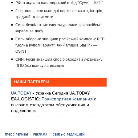
РФ атакувала пасажирський поїзд "Суми — Київ"
9 серпня — яке сьогодні церковне свято, історія,
традиції та прикмети
Сили безпілотних систем уразили три російські
кораблі за добу
Сили оборони знищили російський комплекс РЕБ
"Волна Купол Гарант", який глушив Starlink —
OSINT
CNN: Росія знайшла спосіб обходити українську
ППО без шансу на реакцію
НАШИ ПАРТНЕРЫ
UA.TODAY
- Украина Сегодня UA.TODAY
EA-LOGISTIC:
Транспортная компания
с
высоким стандартом обслуживания и
надежности.
ПРЕСС-РЕЛИЗЫ
РЕКЛАМА
СВЯЗЬ С РЕДАКЦИЕЙ