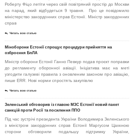
Роберту Фіцо летіти через свій повітряний простір до Москви
на парад, який відбудеться 9 травня. Про це повідомило
міністерство закордонних справ Естонії. Міністр закордонних
справ
Читать всю статью
Міноборони Естонії спрощує процедури прийняття на
озброєння БпЛА
Міністр оборони Естонії Ганно Певкур подав проєкт поправки
до регламенту оборонної авіації. Ініціатива має на меті
узгодити галузеві правила з оновленим законом про авіацію,
пише ERR. Нові норми спростять закупівлю
Читать всю статью
Зеленський обговорив із главою МЗС Естонії новий пакет
санкцій проти Росії та посилення ППО
Під час зустрічі президента України Володимира Зеленського
з міністром закордонних справ Естонії Маргусом Цахкною
сторони обговорили подальшу підтримку України,