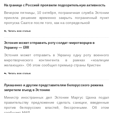
На границе с Россией проявили подозрительную активность
Вечером пятницы, 10 октября, пограничная служба Эстонии
приняла решение временно закрыть пограничный пункт
пропуска Саатсе после того, как на сопредельной
Читать всю статью
Эстония может отправить роту солдат-миротворцев в
Украину — ERR
Эстония может отправить в Украину одну роту военного
миротворческого контингента в рамках «коалиции
желающих». Об этом сообщил премьер страны Кристен
Читать всю статью
Лукашенко и другим представителям белорусского режима
запретили въезд в Эстонию
Министр иностранных дел Эстонии Маргус Цахна подал
правительству предложение сделать санкции, введенные
против белорусских властей, бессрочными. Об этом
сообщает МИД