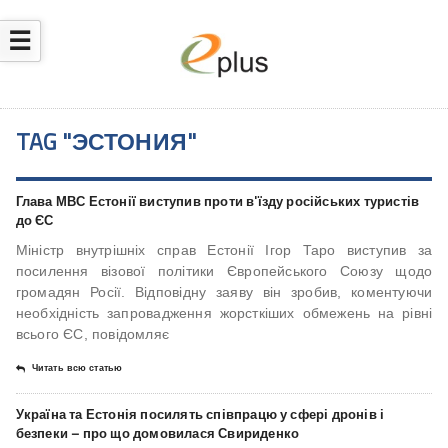
☰
TAG "ЭСТОНИЯ"
Глава МВС Естонії виступив проти в'їзду російських туристів
до ЄС
Міністр внутрішніх справ Естонії Ігор Таро виступив за
посилення візової політики Європейського Союзу щодо
громадян Росії. Відповідну заяву він зробив, коментуючи
необхідність запровадження жорсткіших обмежень на рівні
всього ЄС, повідомляє
Читать всю статью
Україна та Естонія посилять співпрацю у сфері дронів і
безпеки – про що домовилася Свириденко