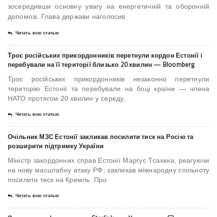
зосередивши основну увагу на енергетичній та оборонній
допомозі. Глава держави наголосив
Читать всю статью
Троє російських прикордонників перетнули кордон Естонії і
перебували на її території близько 20 хвилин — Bloomberg
Троє російських прикордонників незаконно перетнули
територію Естонії та перебували на боці країни — члена
НАТО протягом 20 хвилин у середу,
Читать всю статью
Очільник МЗС Естонії закликав посилити тиск на Росію та
розширити підтримку України
Міністр закордонних справ Естонії Маргус Тсахкна, реагуючи
на нову масштабну атаку РФ, закликав міжнародну спільноту
посилити тиск на Кремль. Про
Читать всю статью