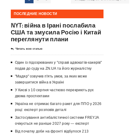
ПОСЛЕДНИЕ НОВОСТИ
NYT: війна в Ірані послабила
США та змусила Росію і Китай
переглянути плани
Читать всю статью
Один із підозрюваних у "справі адвокатів-хакерів"
подав до суду на ZN.UA та його журналістку
"Мадяр" озвучив п'ять умов, за яких може
завершитися війна в Україні
У Києві з 10 серпня частково перекриють рух
двома проспектами
Україна не отримає багато ракет для ППО у 2026
році: експерт розповів деталі
Застосування антибалістичної системи FREYJA
очікується не раніше 2027 року — експерт
Від початку доби на фронті відбулося 213