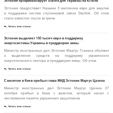
Эстония профинансирует Starlink для Украины на €3 млн
Эстония предоставит Украине 3 миллиона евро для закупки
и поддержки систем спутниковой связи Starlink. Об этом
стало известно после встречи
Читать всю статью
Эстония выделяет 150 тысяч евро в поддержку
энергосистемы Украины в преддверии зимы
Министр иностранных дел Эстонии Маргус Тсахкна объявил
о выделении средств на поддержку украинского
энергетического сектора в преддверии зимы. Об этом
Читать всю статью
С визитом в Киев прибыл глава МИД Эстонии Маргус Цахкна
Министр иностранных дел Эстонии Маргус Цахкна 27
октября прибыл в Киев с визитом, который начал с
чествования памяти украинских защитников.
Читать всю статью