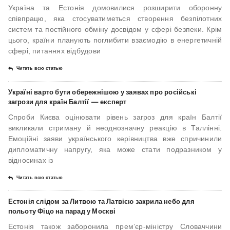
Україна та Естонія домовилися розширити оборонну
співпрацю, яка стосуватиметься створення безпілотних
систем та постійного обміну досвідом у сфері безпеки. Крім
цього, країни планують поглибити взаємодію в енергетичній
сфері, питаннях відбудови
Читать всю статью
Україні варто бути обережнішою у заявах про російські
загрози для країн Балтії — експерт
Спроби Києва оцінювати рівень загроз для країн Балтії
викликали стриману й неоднозначну реакцію в Таллінні.
Емоційні заяви українського керівництва вже спричинили
дипломатичну напругу, яка може стати подразником у
відносинах із
Читать всю статью
Естонія слідом за Литвою та Латвією закрила небо для
польоту Фіцо на парад у Москві
Естонія також заборонила премʼєр-міністру Словаччини