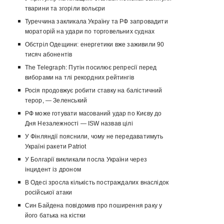
тварини та згоріли вольєри
Туреччина закликала Україну та РФ запровадити
мораторій на удари по торговельних суднах
Обстріл Одещини: енергетики вже заживили 90
тисяч абонентів
The Telegraph: Путін посилює репресії перед
виборами на тлі рекордних рейтингів
Росія продовжує робити ставку на балістичний
терор, — Зеленський
РФ може готувати масований удар по Києву до
Дня Незалежності — ISW назвав цілі
У Фінляндії пояснили, чому не передаватимуть
Україні ракети Patriot
У Болгарії викликали посла України через
інцидент із дроном
В Одесі зросла кількість постраждалих внаслідок
російської атаки
Син Байдена повідомив про поширення раку у
його батька на кістки