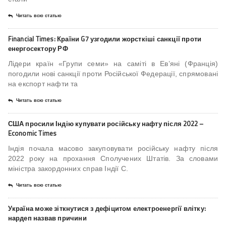
Читать всю статью
Financial Times: Країни G7 узгодили жорсткіші санкції проти
енергосектору РФ
Лідери країн «Групи семи» на саміті в Ев’яні (Франція)
погодили нові санкції проти Російської Федерації, спрямовані
на експорт нафти та
Читать всю статью
США просили Індію купувати російську нафту після 2022 –
Economic Times
Індія почала масово закуповувати російську нафту після
2022 року на прохання Сполучених Штатів. За словами
міністра закордонних справ Індії С.
Читать всю статью
Україна може зіткнутися з дефіцитом електроенергії влітку:
нардеп назвав причини