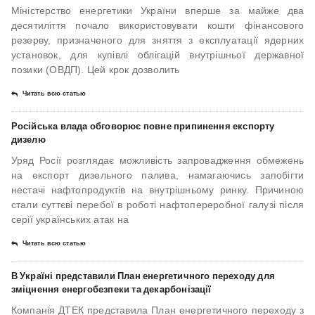
Міністерство енергетики України вперше за майже два
десятиліття почало використовувати кошти фінансового
резерву, призначеного для зняття з експлуатації ядерних
установок, для купівлі облігацій внутрішньої державної
позики (ОВДП). Цей крок дозволить
Читать всю статью
Російська влада обговорює повне припинення експорту
дизелю
Уряд Росії розглядає можливість запровадження обмежень
на експорт дизельного палива, намагаючись запобігти
нестачі нафтопродуктів на внутрішньому ринку. Причиною
стали суттєві перебої в роботі нафтопереробної галузі після
серії українських атак на
Читать всю статью
В Україні представили План енергетичного переходу для
зміцнення енергобезпеки та декарбонізації
Компанія ДТЕК представила План енергетичного переходу з