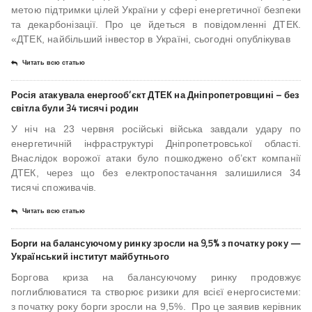
метою підтримки цілей України у сфері енергетичної безпеки
та декарбонізації. Про це йдеться в повідомленні ДТЕК.
«ДТЕК, найбільший інвестор в Україні, сьогодні опублікував
Читать всю статью
Росія атакувала енергооб’єкт ДТЕК на Дніпропетровщині – без
світла були 34 тисячі родин
У ніч на 23 червня російські війська завдали удару по
енергетичній інфраструктурі Дніпропетровської області.
Внаслідок ворожої атаки було пошкоджено об’єкт компанії
ДТЕК, через що без електропостачання залишилися 34
тисячі споживачів.
Читать всю статью
Борги на балансуючому ринку зросли на 9,5% з початку року —
Український інститут майбутнього
Боргова криза на балансуючому ринку продовжує
поглиблюватися та створює ризики для всієї енергосистеми:
з початку року борги зросли на 9,5%. Про це заявив керівник