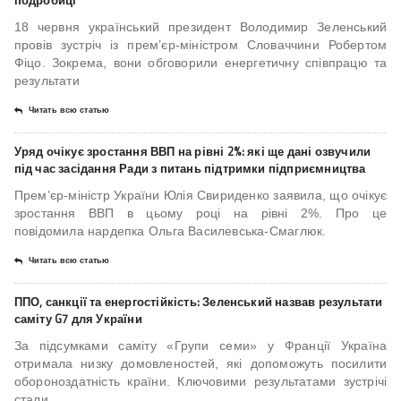
подробиці
18 червня український президент Володимир Зеленський
провів зустріч із прем’єр-міністром Словаччини Робертом
Фіцо. Зокрема, вони обговорили енергетичну співпрацю та
результати
Читать всю статью
Уряд очікує зростання ВВП на рівні 2%: які ще дані озвучили
під час засідання Ради з питань підтримки підприємництва
Премʼєр-міністр України Юлія Свириденко заявила, що очікує
зростання ВВП в цьому році на рівні 2%. Про це
повідомила нардепка Ольга Василевська-Смаглюк.
Читать всю статью
ППО, санкції та енергостійкість: Зеленський назвав результати
саміту G7 для України
За підсумками саміту «Групи семи» у Франції Україна
отримала низку домовленостей, які допоможуть посилити
обороноздатність країни. Ключовими результатами зустрічі
стали