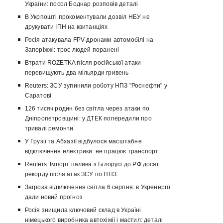
України: посол Боднар розповів деталі
В Укрпошті прокоментували дозвіл НБУ не
друкувати ІПН на квитанціях
Росія атакувала FPV-дронами автомобілі на
Запоріжжі: троє людей поранені
Втрати ROZETKA після російської атаки
перевищують два мільярди гривень
Reuters: ЗСУ зупинили роботу НПЗ "Роснефти" у
Саратові
126 тисяч родин без світла через атаки по
Дніпропетровщині: у ДТЕК попередили про
тривалі ремонти
У Грузії та Абхазії відбулося масштабне
відключення електрики: не працює транспорт
Reuters: Імпорт палива з Білорусі до РФ досяг
рекорду після атак ЗСУ по НПЗ
Загроза відключення світла 6 серпня: в Укренерго
дали новий прогноз
Росія знищила ключовий склад в Україні
німецького виробника автохімії і мастил: деталі