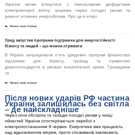
Україна може зіткнутися з тимчасовими дефіцитами
електроенергії влітку, зокрема через погодні умови та
ремонт атомних енергоблоків. Про це в етері
Читать всю статью
Уряд запустив програми підтримки для енергостійкості
бізнесу та людей – що можна отримати
В Україні запрацювали п’ять урядових програм фінансової
підтримки для бізнесу, громад та приватних
домогосподарств в умовах енергетичної кризи. Громадяни
та
Читать всю статью
Після нових ударів РФ частина
України залишилась без світла
– де найскладніше
Через нічні обстріли та складні погодні умови у низці
областей України спостерігаються перебої з
електропостачанням 8 червня. Енергетики вже працюють
над відновленням мереж, проте споживачів закликають