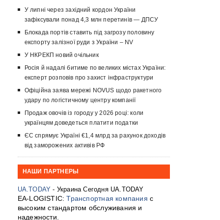
У липні через західний кордон України
зафіксували понад 4,3 млн перетинів — ДПСУ
Блокада портів ставить під загрозу половину
експорту залізної руди з України – NV
У НКРЕКП новий очільник
Росія й надалі битиме по великих містах України:
експерт розповів про захист інфраструктури
Офіційна заява мережі NOVUS щодо ракетного
удару по логістичному центру компанії
Продаж овочів із городу у 2026 році: коли
українцям доведеться платити податки
ЄС спрямує Україні €1,4 млрд за рахунок доходів
від заморожених активів РФ
НАШИ ПАРТНЕРЫ
UA.TODAY
- Украина Сегодня UA.TODAY
EA-LOGISTIC:
Транспортная компания
с
высоким стандартом обслуживания и
надежности.