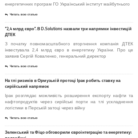
енергетичних програм ГО Український інститут майбутнього
Читать всю статью
"2,4 млрд євро". В D.Solutions назвали три напрямки інвестицій
ДТЕК
З початку повномасштабного вторгнення компанія ДТЕК
інвестувала 2,4 млрд євро в енергетику України. Про це
заявив Сергій Коваленко, генеральний директор
Читать всю статью
На тлі ризиків в Ормузькій протоці Ірак робить ставку на
сирійський напрямок
Ірак розглядає можливість розширення експорту нафти та
нафтопродуктів через сирійські порти на тлі ускладнення
логістики в Перській затоці через війну
Читать всю статью
Зеленський та Фіцо обговорили євроінтеграцію та енергетику: