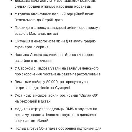
Держава дала депутату все: Давидюк розповів,
скільки грошей отримує народний обранець
У Вучича анонсували перший офіційний візит
Зеленського до Сербії: дата
Президент анонсував кадрові зміни через кризу з
водою в Марганці: деталі
Ситуація в енергосистемі: чи діятимуть графіки
Укренерго 7 серпня
Частина Львова залишилась без світла через
аварійне відключення
У Єврокомісії відреагували на заяву Зеленського
про скорочення постачань ракет-перехоплювачів
Вимагали хабар у 80 000 грн: прокуратура
викрила податківців на Сумщині
Українські військові збили російський "Орлан-30"
на рекордній відстані
«Идите к черту!»: владельцы BMW жалуются на
рекламу нового «Человека-паука» на дисплеях
своих автомобилей
Польща готує 50-й пакет оборонної підтримки для