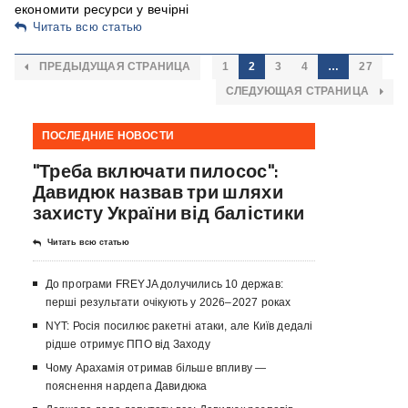
економити ресурси у вечірні
Читать всю статью
ПРЕДЫДУЩАЯ СТРАНИЦА
1
2
3
4
…
27
СЛЕДУЮЩАЯ СТРАНИЦА
ПОСЛЕДНИЕ НОВОСТИ
"Треба включати пилосос":
Давидюк назвав три шляхи
захисту України від балістики
Читать всю статью
До програми FREYJA долучились 10 держав:
перші результати очікують у 2026–2027 роках
NYT: Росія посилює ракетні атаки, але Київ дедалі
рідше отримує ППО від Заходу
Чому Арахамія отримав більше впливу —
пояснення нардепа Давидюка