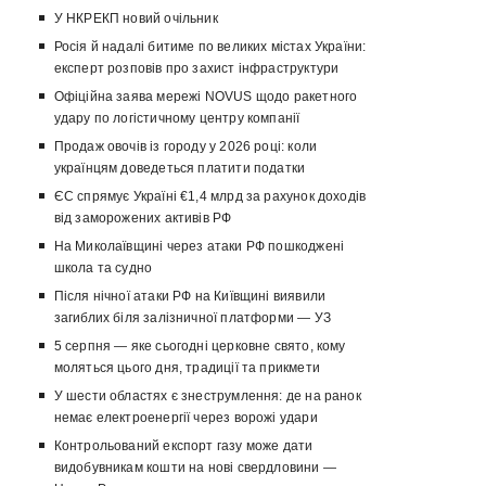
У НКРЕКП новий очільник
Росія й надалі битиме по великих містах України:
експерт розповів про захист інфраструктури
Офіційна заява мережі NOVUS щодо ракетного
удару по логістичному центру компанії
Продаж овочів із городу у 2026 році: коли
українцям доведеться платити податки
ЄС спрямує Україні €1,4 млрд за рахунок доходів
від заморожених активів РФ
На Миколаївщині через атаки РФ пошкоджені
школа та судно
Після нічної атаки РФ на Київщині виявили
загиблих біля залізничної платформи — УЗ
5 серпня — яке сьогодні церковне свято, кому
моляться цього дня, традиції та прикмети
У шести областях є знеструмлення: де на ранок
немає електроенергії через ворожі удари
Контрольований експорт газу може дати
видобувникам кошти на нові свердловини —