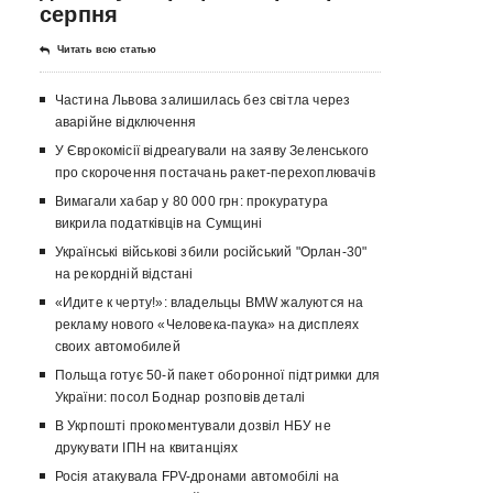
серпня
Читать всю статью
Частина Львова залишилась без світла через
аварійне відключення
У Єврокомісії відреагували на заяву Зеленського
про скорочення постачань ракет-перехоплювачів
Вимагали хабар у 80 000 грн: прокуратура
викрила податківців на Сумщині
Українські військові збили російський "Орлан-30"
на рекордній відстані
«Идите к черту!»: владельцы BMW жалуются на
рекламу нового «Человека-паука» на дисплеях
своих автомобилей
Польща готує 50-й пакет оборонної підтримки для
України: посол Боднар розповів деталі
В Укрпошті прокоментували дозвіл НБУ не
друкувати ІПН на квитанціях
Росія атакувала FPV-дронами автомобілі на