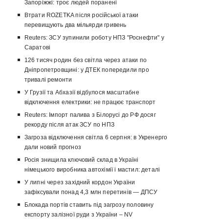
Запоріжжі: троє людей поранені
Втрати ROZETKA після російської атаки
перевищують два мільярди гривень
Reuters: ЗСУ зупинили роботу НПЗ "Роснефти" у
Саратові
126 тисяч родин без світла через атаки по
Дніпропетровщині: у ДТЕК попередили про
тривалі ремонти
У Грузії та Абхазії відбулося масштабне
відключення електрики: не працює транспорт
Reuters: Імпорт палива з Білорусі до РФ досяг
рекорду після атак ЗСУ по НПЗ
Загроза відключення світла 6 серпня: в Укренерго
дали новий прогноз
Росія знищила ключовий склад в Україні
німецького виробника автохімії і мастил: деталі
У липні через західний кордон України
зафіксували понад 4,3 млн перетинів — ДПСУ
Блокада портів ставить під загрозу половину
експорту залізної руди з України – NV