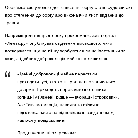
Обов’язковою умовою для списання боргу стане судовий акт
про стягнення до боргу або виконавчий лист, виданий до
травня.
Наприкінці квітня цього року прокремлівський портал
«Лента.ру» опублікував свідчення військового, який
поскаржився, що на війну вербуються лише іпотечники та
зеки, а ідейних добровольців майже не лишилось.
«Ідейні добровольці майже перестали
приходити: усі, хто хотів, уже давно записалися
до армії. Приходять переважно іпотечники,
колишні ув’язнені, рідше — вчорашні строковики.
Але їхня мотивація, навички та фізична
підготовка часто не відповідають завданням!», —
йшлося у повідомленні.
Продовження після реклами