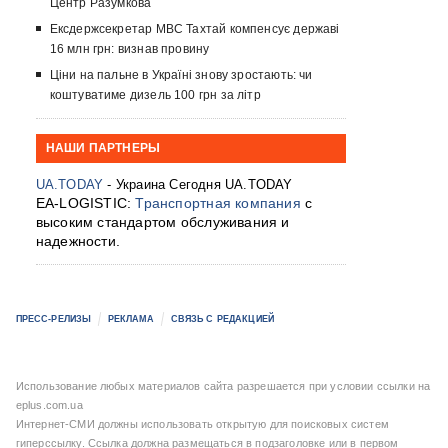
Центр Разумкова
Ексдержсекретар МВС Тахтай компенсує державі
16 млн грн: визнав провину
Ціни на пальне в Україні знову зростають: чи
коштуватиме дизель 100 грн за літр
НАШИ ПАРТНЕРЫ
UA.TODAY
- Украина Сегодня UA.TODAY
EA-LOGISTIC:
Транспортная компания
с
высоким стандартом обслуживания и
надежности.
ПРЕСС-РЕЛИЗЫ
РЕКЛАМА
СВЯЗЬ С РЕДАКЦИЕЙ
Использование любых материалов сайта разрешается при условии ссылки на
eplus.com.ua
Интернет-СМИ должны использовать открытую для поисковых систем
гиперссылку. Ссылка должна размещаться в подзаголовке или в первом