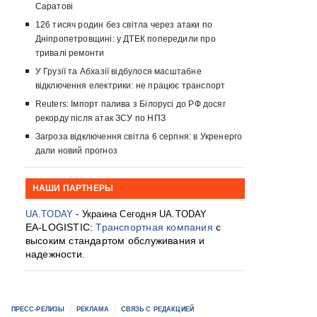
Саратові
126 тисяч родин без світла через атаки по
Дніпропетровщині: у ДТЕК попередили про
тривалі ремонти
У Грузії та Абхазії відбулося масштабне
відключення електрики: не працює транспорт
Reuters: Імпорт палива з Білорусі до РФ досяг
рекорду після атак ЗСУ по НПЗ
Загроза відключення світла 6 серпня: в Укренерго
дали новий прогноз
НАШИ ПАРТНЕРЫ
UA.TODAY
- Украина Сегодня UA.TODAY
EA-LOGISTIC:
Транспортная компания
с
высоким стандартом обслуживания и
надежности.
ПРЕСС-РЕЛИЗЫ
РЕКЛАМА
СВЯЗЬ С РЕДАКЦИЕЙ