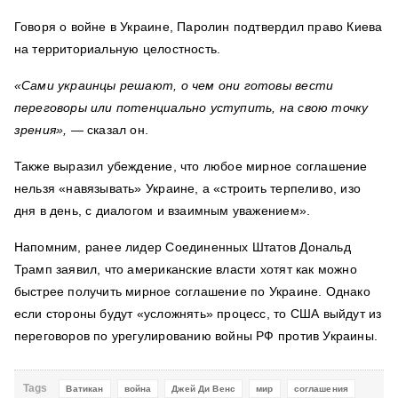
Говоря о войне в Украине, Паролин подтвердил право Киева
на территориальную целостность.
«Сами украинцы решают, о чем они готовы вести
переговоры или потенциально уступить, на свою точку
зрения»,
— сказал он.
Также выразил убеждение, что любое мирное соглашение
нельзя «навязывать» Украине, а «строить терпеливо, изо
дня в день, с диалогом и взаимным уважением».
Напомним, ранее лидер Соединенных Штатов Дональд
Трамп заявил, что американские власти хотят как можно
быстрее получить мирное соглашение по Украине. Однако
если стороны будут «усложнять» процесс, то США выйдут из
переговоров по урегулированию войны РФ против Украины.
Tags
Ватикан
война
Джей Ди Венс
мир
соглашения