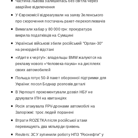
Частина Львова залишилась без світла через
аварійне відключення
У Єврокомісії відреагували на заяву Зеленського
про скорочення постачань ракет-перехоплювачів
Вимагали хабар у 80 000 грн: прокуратура
викрила податківців на Сумщині
Українські військові збили російський "Орлан-30"
на рекордній відстані
«Идите к черту!»: владельцы BMW жалуются на
рекламу нового «Человека-паука» на дисплеях
своих автомобилей
Польща готує 50-й пакет оборонної підтримки для
України: посол Боднар розповів деталі
В Укрпошті прокоментували дозвіл НБУ не
друкувати ІПН на квитанціях
Росія атакувала FPV-дронами автомобілі на
Запоріжжі: троє людей поранені
Втрати ROZETKA після російської атаки
перевищують два мільярди гривень
Reuters: ЗСУ зупинили роботу НПЗ "Роснефти" у