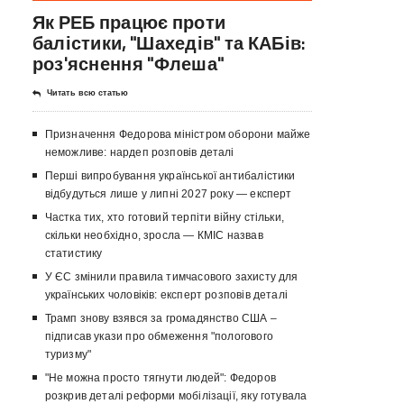
Як РЕБ працює проти
балістики, "Шахедів" та КАБів:
роз'яснення "Флеша"
Читать всю статью
Призначення Федорова міністром оборони майже
неможливе: нардеп розповів деталі
Перші випробування української антибалістики
відбудуться лише у липні 2027 року — експерт
Частка тих, хто готовий терпіти війну стільки,
скільки необхідно, зросла — КМІС назвав
статистику
У ЄС змінили правила тимчасового захисту для
українських чоловіків: експерт розповів деталі
Трамп знову взявся за громадянство США –
підписав укази про обмеження "пологового
туризму"
"Не можна просто тягнути людей": Федоров
розкрив деталі реформи мобілізації, яку готувала