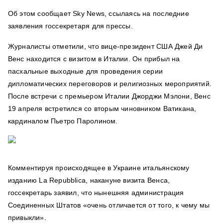
Об этом сообщает Sky News, ссылаясь на последние
заявления госсекретаря для прессы.
Журналисты отметили, что вице-президент США Джей Ди
Венс находится с визитом в Италии. Он прибыл на
пасхальные выходные для проведения серии
дипломатических переговоров и религиозных мероприятий.
После встречи с премьером Италии Джорджи Мэлони, Венс
19 апреля встретился со вторым чиновником Ватикана,
кардиналом Пьетро Паролином.
Комментируя происходящее в Украине итальянскому
изданию La Repubblica, накануне визита Венса,
госсекретарь заявил, что нынешняя администрация
Соединенных Штатов «очень отличается от того, к чему мы
привыкли».