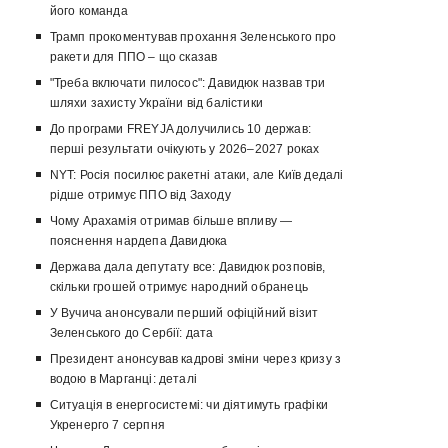
його команда
Трамп прокоментував прохання Зеленського про
ракети для ППО – що сказав
"Треба включати пилосос": Давидюк назвав три
шляхи захисту України від балістики
До програми FREYJA долучились 10 держав:
перші результати очікують у 2026–2027 роках
NYT: Росія посилює ракетні атаки, але Київ дедалі
рідше отримує ППО від Заходу
Чому Арахамія отримав більше впливу —
пояснення нардепа Давидюка
Держава дала депутату все: Давидюк розповів,
скільки грошей отримує народний обранець
У Вучича анонсували перший офіційний візит
Зеленського до Сербії: дата
Президент анонсував кадрові зміни через кризу з
водою в Марганці: деталі
Ситуація в енергосистемі: чи діятимуть графіки
Укренерго 7 серпня