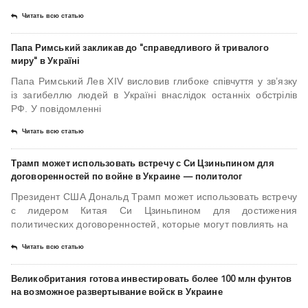
Читать всю статью
Папа Римський закликав до "справедливого й тривалого
миру" в Україні
Папа Римський Лев XIV висловив глибоке співчуття у зв’язку
із загибеллю людей в Україні внаслідок останніх обстрілів
РФ. У повідомленні
Читать всю статью
Трамп может использовать встречу с Си Цзиньпином для
договоренностей по войне в Украине — политолог
Президент США Дональд Трамп может использовать встречу
с лидером Китая Си Цзиньпином для достижения
политических договоренностей, которые могут повлиять на
Читать всю статью
Великобритания готова инвестировать более 100 млн фунтов
на возможное развертывание войск в Украине