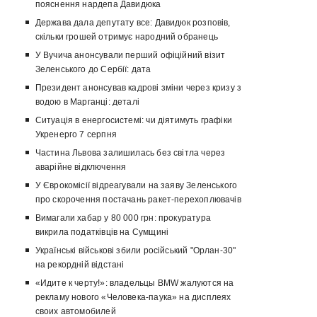
пояснення нардепа Давидюка
Держава дала депутату все: Давидюк розповів,
скільки грошей отримує народний обранець
У Вучича анонсували перший офіційний візит
Зеленського до Сербії: дата
Президент анонсував кадрові зміни через кризу з
водою в Марганці: деталі
Ситуація в енергосистемі: чи діятимуть графіки
Укренерго 7 серпня
Частина Львова залишилась без світла через
аварійне відключення
У Єврокомісії відреагували на заяву Зеленського
про скорочення постачань ракет-перехоплювачів
Вимагали хабар у 80 000 грн: прокуратура
викрила податківців на Сумщині
Українські військові збили російський "Орлан-30"
на рекордній відстані
«Идите к черту!»: владельцы BMW жалуются на
рекламу нового «Человека-паука» на дисплеях
своих автомобилей