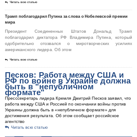
Читать всю статью
Трамп поблагодарил Путина за слова о Нобелевской премии
мира
Президент Соединенных Штатов Дональд Трамп
поблагодарил диктатора РФ Владимира Путина, который
одобрительно отозвался о миротворческих усилиях
американского лидера. Об этом
Читать всю статью
Песков: Работа между США и
РФ по войне в Украине должна
быть в "непубличном
формате"
Пресссекретарь лидера Кремля Дмитрий Песков заявил, что
работа между США и Россией по окончании войны против
Украины должна быть в «непубличном формате» для
достижения результата. Об этом сообщает российское
агентство
Читать всю статью