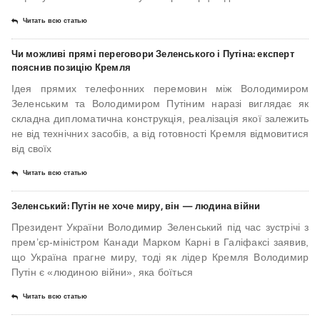
Читать всю статью
Чи можливі прямі переговори Зеленського і Путіна: експерт
пояснив позицію Кремля
Ідея прямих телефонних перемовин між Володимиром
Зеленським та Володимиром Путіним наразі виглядає як
складна дипломатична конструкція, реалізація якої залежить
не від технічних засобів, а від готовності Кремля відмовитися
від своїх
Читать всю статью
Зеленський: Путін не хоче миру, він — людина війни
Президент України Володимир Зеленський під час зустрічі з
прем’єр-міністром Канади Марком Карні в Галіфаксі заявив,
що Україна прагне миру, тоді як лідер Кремля Володимир
Путін є «людиною війни», яка боїться
Читать всю статью