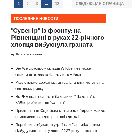
1
2
3
…
12
СЛЕДУЮЩАЯ СТРАНИЦА
ПОСЛЕДНИЕ НОВОСТИ
"Сувенір" із фронту: на
Рівненщині в руках 22-річного
хлопця вибухнула граната
Читать всю статью
Die Welt: розгром складів Wildberries може
спричинити хвилю банкрутств у Росії
Мідь стрімко дорожчає: актуальна ціна металу на
світовому ринку
Як РЕБ працює проти балістики, "Шахедів" та
КАБів: роз'яснення "Флеша"
Призначення Федорова міністром оборони майже
неможливе: нардеп розповів деталі
Перші випробування української антибалістики
відбудуться лише у липні 2027 року — експерт