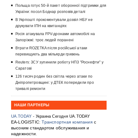
Польща готує 50-й пакет оборонної підтримки для
України: посол Боднар розповів деталі
В Укрпошті прокоментували дозвіл НБУ не
друкувати ІПН на квитанціях
Росія атакувала FPV-дронами автомобілі на
Запоріжжі: троє людей поранені
Втрати ROZETKA після російської атаки
перевищують два мільярди гривень
Reuters: ЗСУ зупинили роботу НПЗ "Роснефти" у
Саратові
126 тисяч родин без світла через атаки по
Дніпропетровщині: у ДТЕК попередили про
тривалі ремонти
НАШИ ПАРТНЕРЫ
UA.TODAY
- Украина Сегодня UA.TODAY
EA-LOGISTIC:
Транспортная компания
с
высоким стандартом обслуживания и
надежности.