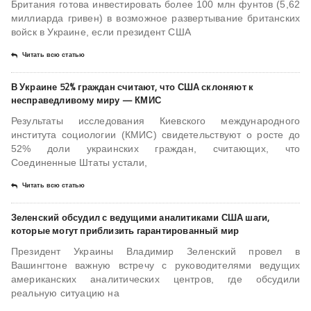
Британия готова инвестировать более 100 млн фунтов (5,62
миллиарда гривен) в возможное развертывание британских
войск в Украине, если президент США
Читать всю статью
В Украине 52% граждан считают, что США склоняют к
несправедливому миру — КМИС
Результаты исследования Киевского международного
института социологии (КМИС) свидетельствуют о росте до
52% доли украинских граждан, считающих, что
Соединенные Штаты устали,
Читать всю статью
Зеленский обсудил с ведущими аналитиками США шаги,
которые могут приблизить гарантированный мир
Президент Украины Владимир Зеленский провел в
Вашингтоне важную встречу с руководителями ведущих
американских аналитических центров, где обсудили
реальную ситуацию на