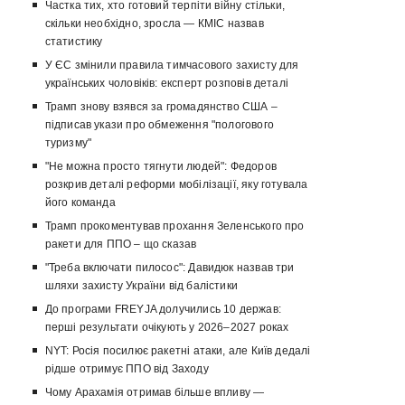
Частка тих, хто готовий терпіти війну стільки,
скільки необхідно, зросла — КМІС назвав
статистику
У ЄС змінили правила тимчасового захисту для
українських чоловіків: експерт розповів деталі
Трамп знову взявся за громадянство США –
підписав укази про обмеження "пологового
туризму"
"Не можна просто тягнути людей": Федоров
розкрив деталі реформи мобілізації, яку готувала
його команда
Трамп прокоментував прохання Зеленського про
ракети для ППО – що сказав
"Треба включати пилосос": Давидюк назвав три
шляхи захисту України від балістики
До програми FREYJA долучились 10 держав:
перші результати очікують у 2026–2027 роках
NYT: Росія посилює ракетні атаки, але Київ дедалі
рідше отримує ППО від Заходу
Чому Арахамія отримав більше впливу —