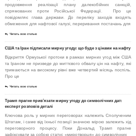
продовження реалізації плану далекобійних санкцій,
спрямованих проти Російської Федерації. Про це
повідомляє глава держави. До переліку заходів входять
обмеження для нафтової галузі, переривання постачань для
Читать всю статью
США та Іран підписали мирну угоду: що буде з цінами на нафту
Відкриття Ормузької протоки в рамках мирних угод між США
та Іраном не призведе до миттєвого обвалу цін на нафту, які
тримаються на високому рівні вже четвертий місяць поспіль.
Про це
Читать всю статью
Трамп прагне прив’язати мирну угоду до символічних дат:
експерт розповів деталі
Ключова роль у мирних переговорах належить Сполученим
Штатам, і саме від їхньої позиції значною мірою залежить хід
переговорного процесу. Поки Дональд Трамп прагне
зафіксувати за собою статус «миротворця» до символічних