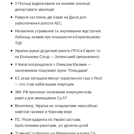
У Польщі відреагували на заклики опозиції
депортувати українців
Румунія затопила дві баржі на Дунаї для
забезпечення роботи АЕС
Незаконне утримання та анулювання відстрочок:
Лубінець заявив про порушення в Берегівському
ТЦК
Україна шукає додаткові ракети ППО в Європі та
на Близькому Сході — Зеленський (виправлено)
У Києві попрощалися з Олексієм Юковим —
засновником пошукової групи "Плацдарм"
ЄС різко збільшив імпорт скрапленого газу з Росії
— хто став найбільшим покупцем
ЗМІ: РФ пропонує іноземним покупцям нову
ракету для винищувача Су-57
Bloomberg: Україна не атакуватиме неросійські
нафтові танкери в Чорному морі
ПС: Росія вдарила по Україні шістьма
балістичними ракетами, усі досягли цілей
"Сувенір" із фронту: на Рівненщині в руках 22-