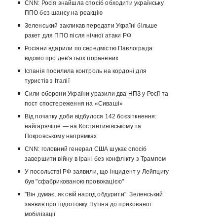
CNN: Росія знайшла спосіб обходити українську
ППО без шансу на реакцію
Зеленський закликав передати Україні більше
ракет для ППО після нічної атаки РФ
Росіяни вдарили по середмістю Павлограда:
відомо про девʼятьох поранених
Іспанія посилила контроль на кордоні для
туристів з Італії
Сили оборони України уразили два НПЗ у Росії та
пост спостереження на «Сиваші»
Від початку доби відбулося 142 боєзіткнення:
найгарячіше — на Костянтинівському та
Покровському напрямках
CNN: головний генерал США шукає спосіб
завершити війну в Ірані без конфлікту з Трампом
У посольстві РФ заявили, що інцидент у Лейпцигу
був "сфабрикованою провокацією"
"Він думає, як свій народ обдурити": Зеленський
заявив про підготовку Путіна до прихованої
мобілізації