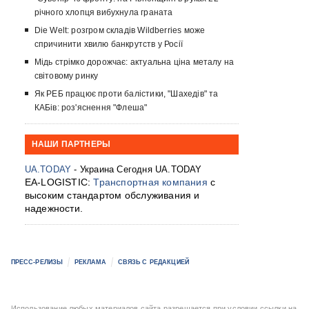
річного хлопця вибухнула граната
Die Welt: розгром складів Wildberries може
спричинити хвилю банкрутств у Росії
Мідь стрімко дорожчає: актуальна ціна металу на
світовому ринку
Як РЕБ працює проти балістики, "Шахедів" та
КАБів: роз'яснення "Флеша"
НАШИ ПАРТНЕРЫ
UA.TODAY
- Украина Сегодня UA.TODAY
EA-LOGISTIC:
Транспортная компания
с
высоким стандартом обслуживания и
надежности.
ПРЕСС-РЕЛИЗЫ
РЕКЛАМА
СВЯЗЬ С РЕДАКЦИЕЙ
Использование любых материалов сайта разрешается при условии ссылки на