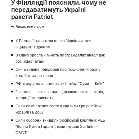
У Фінляндії пояснили, чому не
передаватимуть Україні
ракети Patriot
Читать всю статью
У Болгарії викликали посла України через
інцидент із дроном
В Одесі зросла кількість постраждалих внаслідок
російської атаки
Син Байдена повідомив про поширення раку у
його батька на кістки
РФ атакувала пасажирський поїзд "Суми — Київ"
9 серпня — яке сьогодні церковне свято, історія,
традиції та прикмети
Сили безпілотних систем уразили три російські
кораблі за добу
Сили оборони знищили російський комплекс РЕБ
"Волна Купол Гарант", який глушив Starlink —
OSINT