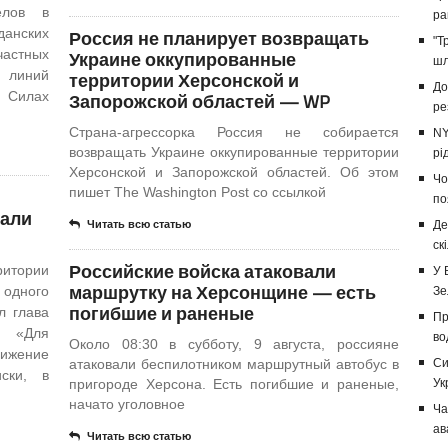
елов в
ра
данских
Россия не планирует возвращать
"Т
частных
Украине оккупированные
шл
линий
территории Херсонской и
До
 Силах
Запорожской областей — WP
ре
Страна-агрессорка Россия не собирается
NY
возвращать Украине оккупированные территории
рі
Херсонской и Запорожской областей. Об этом
Чо
пишет The Washington Post со ссылкой
по
вали
Читать всю статью
Де
ск
Российские войска атаковали
итории
У 
маршрутку на Херсонщине — есть
 одного
Зе
погибшие и раненые
л глава
Пр
. «Для
во
Около 08:30 в субботу, 9 августа, россияне
ижение
атаковали беспилотником маршрутный автобус в
Си
ски, в
пригороде Херсона. Есть погибшие и раненые,
Ук
начато уголовное
Ча
ав
Читать всю статью