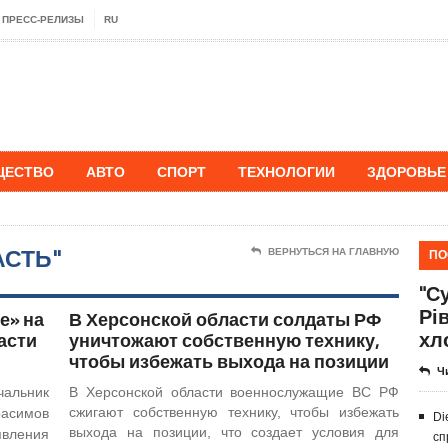
ПРЕСС-РЕЛИЗЫ
RU
ЩЕСТВО
АВТО
СПОРТ
ТЕХНОЛОГИИ
ЗДОРОВЬЕ
АСТЬ"
ПО
ВЕРНУТЬСЯ НА ГЛАВНУЮ
"Су
Рі
е» на
В Херсонской области солдаты РФ
хл
асти
уничтожают собственную технику,
чтобы избежать выхода на позиции
Ч
чальник
В Херсонской области военнослужащие ВС РФ
сжигают собственную технику, чтобы избежать
асимов
Di
выхода на позиции, что создает условия для
явления
сп