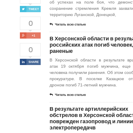
об успехах на поле боя, что демонс
сохранение стремления Кремля захват
TWEET
территорию Луганской, Донецкой,
0
Читать всю статью
+1
В Херсонской области в резуль
российских атак погиб человек,
0
раненые
В Херсонской области в результате вр
SHARE
атак 19 октября погиб мужчина, еще
человека получили ранения. Об этом соо
прокуратуре. В поселке Казацкое от
дроном погиб 71-летний мужчина.
Читать всю статью
В результате артиллерийских
обстрелов в Херсонской облас
поврежден газопровод и линии
электропередачв