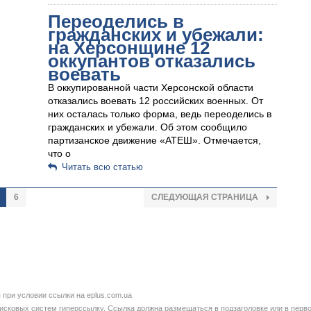
Переоделись в
гражданских и убежали:
на Херсонщине 12
оккупантов отказались
воевать
В оккупированной части Херсонской области
отказались воевать 12 российских военных. От
них осталась только форма, ведь переоделись в
гражданских и убежали. Об этом сообщило
партизанское движение «АТЕШ». Отмечается,
что о
Читать всю статью
6
СЛЕДУЮЩАЯ СТРАНИЦА
при условии ссылки на eplus.com.ua
сковых систем гиперссылку. Ссылка должна размещаться в подзаголовке или в перво