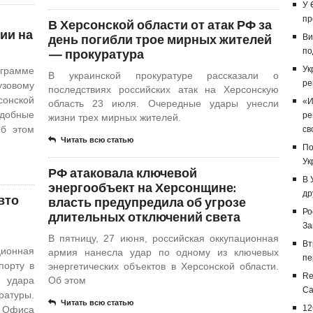
У 
пр
В Херсонской области от атак РФ за
ии на
день погибли трое мирных жителей
Ви
— прокуратура
по
Ук
грамме
В украинской прокуратуре рассказали о
ре
узовому
последствиях российских атак на Херсонскую
сонской
«И
область 23 июля. Очередные удары унесли
добные
ре
жизни трех мирных жителей.
Об этом
св
Читать всю статью
По
Ук
РФ атаковала ключевой
В 
энергообъект на Херсонщине:
др
вто
власть предупредила об угрозе
Ро
длительных отключений света
За
В пятницу, 27 июня, российская оккупационная
Вт
ционная
армия нанесла удар по одному из ключевых
пе
порту в
энергетических объектов в Херсонской области.
Re
 удара
Об этом
Са
ратуры.
Читать всю статью
12
 Офиса