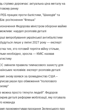
дь стрімко дорожчає: актуальна ціна металу на
ітовому ринку
 РЕБ працює проти балістики, "Шахедів" та
Бів: роз'яснення "Флеша"
изначення Федорова міністром оборони майже
можливе: нардеп розповів деталі
рші випробування української антибалістики
дбудуться лише у липні 2027 року — експерт
стка тих, хто готовий терпіти війну стільки,
ільки необхідно, зросла — КМІС назвав
атистику
ЄС змінили правила тимчасового захисту для
раїнських чоловіків: експерт розповів деталі
амп знову взявся за громадянство США –
дписав укази про обмеження "пологового
ризму"
е можна просто тягнути людей": Федоров
зкрив деталі реформи мобілізації, яку готувала
го команда
амп прокоментував прохання Зеленського про