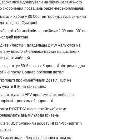
Єврокомісії відреагували на заяву Зеленського
о скорочення постачань ракет-перехоплювачів
магали хабар у 80 000 грн: прокуратура викрила
датківців на Сумщині
раїнські військові збили російський "Орлан-30" на
кордній відстані
дите к черту!»: владельцы BMW жалуются на
кламу нового «Человека-паука» на дисплеях
оих автомобилей
льща готує 50-й пакет оборонної підтримки для
раїни: посол Боднар розповів деталі
Укрпошті прокоментували дозвіл НБУ не
укувати ІПН на квитанціях
сія атакувала FPV-дронами автомобілі на
поріжжі: троє людей поранені
рати ROZETKA після російської атаки
ревищують два мільярди гривень
uters: ЗСУ зупинили роботу НПЗ "Роснефти" у
ратові
6 тисяч родин без світла через атаки по