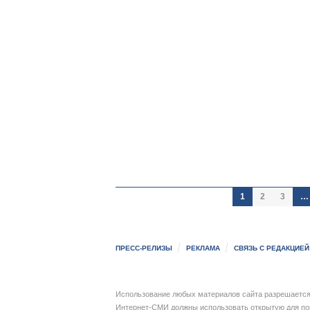
1
2
3
…
ПРЕСС-РЕЛИЗЫ
РЕКЛАМА
СВЯЗЬ С РЕДАКЦИЕЙ
Использование любых материалов сайта разрешается 
Интернет-СМИ должны использовать открытую для пои