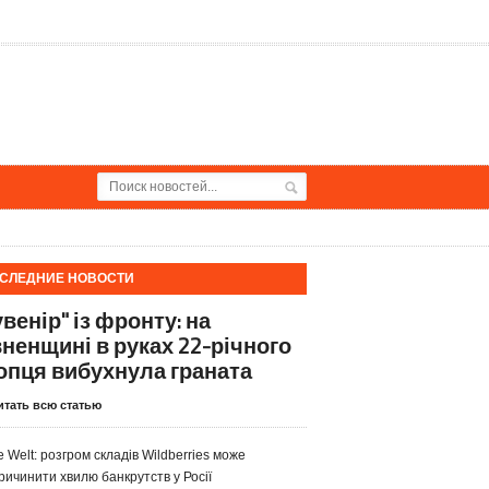
СЛЕДНИЕ НОВОСТИ
венір" із фронту: на
вненщині в руках 22-річного
опця вибухнула граната
итать всю статью
e Welt: розгром складів Wildberries може
ричинити хвилю банкрутств у Росії