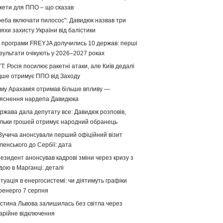
кети для ППО – що сказав
реба включати пилосос": Давидюк назвав три
яхи захисту України від балістики
 програми FREYJA долучились 10 держав: перші
зультати очікують у 2026–2027 роках
T: Росія посилює ракетні атаки, але Київ дедалі
дше отримує ППО від Заходу
му Арахамія отримав більше впливу —
яснення нардепа Давидюка
ржава дала депутату все: Давидюк розповів,
ільки грошей отримує народний обранець
Вучича анонсували перший офіційний візит
ленського до Сербії: дата
езидент анонсував кадрові зміни через кризу з
дою в Марганці: деталі
туація в енергосистемі: чи діятимуть графіки
ренерго 7 серпня
стина Львова залишилась без світла через
арійне відключення