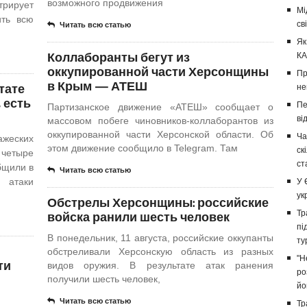
возможного продвижения
трирует
Мі
ить всю
св
Читать всю статью
Як
Коллаборанты бегут из
КА
оккупированной части Херсонщины
Пр
в Крым — АТЕШ
тате
не
 есть
Пе
Партизанское движение «АТЕШ» сообщает о
ві
массовом побеге чиновников-коллаборантов из
оккупированной части Херсонской области. Об
Ча
ажеских
этом движение сообщило в Telegram. Там
ск
 четыре
ст
бщили в
Читать всю статью
 атаки
У 
ук
Обстрелы Херсонщины: российские
войска ранили шесть человек
Тр
пі
В понедельник, 11 августа, российские оккупанты
ту
обстреливали Херсонскую область из разных
"Н
ти
видов оружия. В результате атак ранения
ро
получили шесть человек,
йо
Читать всю статью
Тр