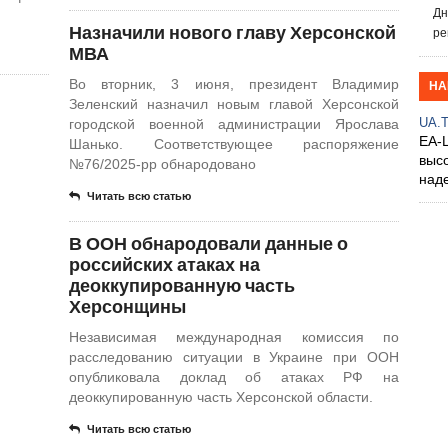
Дн
​Назначили нового главу Херсонской
ре
МВА
Во вторник, 3 июня, президент Владимир
НА
Зеленский назначил новым главой Херсонской
UA.
городской военной администрации Ярослава
EA-
Шанько. Соответствующее распоряжение
выс
№76/2025-pp обнародовано
над
Читать всю статью
В ООН обнародовали данные о
российских атаках на
деоккупированную часть
Херсонщины
Независимая международная комиссия по
расследованию ситуации в Украине при ООН
опубликовала доклад об атаках РФ на
деоккупированную часть Херсонской области.
Читать всю статью