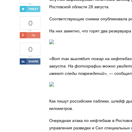
Ростовской области 28 августа.
TWEET
Соответствующие снимки опубликовала р
0
На них заметно, что горят два резервуар
+1
0
«Вот так выглядит пожар на нефтебазе 
SHARE
августа. На фотографии можно увидеть,
имеют следы повреждений»,
— сообщили
Как пишут российские паблики, шлейф ды
километров.
Очередная атака по нефтебазе в Ростовс
управления разведки и Сил специальных 