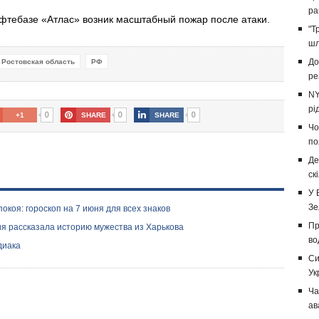
ра
ефтебазе «Атлас» возник масштабный пожар после атаки.
"Т
шл
До
Ростовская область
РФ
ре
NY
рі
0
0
0
+1
SHARE
SHARE
Чо
по
Де
ск
У 
Зе
окоя: гороскоп на 7 июня для всех знаков
Пр
ия рассказала историю мужества из Харькова
во
диака
Си
Ук
Ча
ав