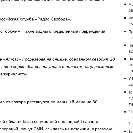
Мі
св
Як
оссийская служба «Радио Свобода».
КА
а с горючим. Также видны определенные повреждения.
Пр
не
Пе
ві
«Атлас» Росрезерва на снимке, сделанном сегодня, 28
Ча
ск
 что горят два резервуара с топливом, еще несколько
ст
 журналисты.
У 
ук
Тр
пі
ма от пожара растянулся по меньшей мере на 30
ту
"Н
ро
кой области была совместной операцией Главного
йо
операций, пишут СМИ, ссылаясь на источники в разведке.
Тр