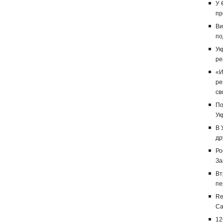
У 
пр
Ви
по
Ук
ре
«И
ре
св
По
Ук
В 
др
Ро
За
Вт
пе
Re
Са
12