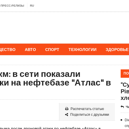
ПРЕСС-РЕЛИЗЫ
RU
ЩЕСТВО
АВТО
СПОРТ
ТЕХНОЛОГИИ
ЗДОРОВЬЕ
м: в сети показали
ПО
и на нефтебазе "Атлас" в
"Су
Рі
хл
Ч
Распечатать статью
Поделиться с друзьями
Di
сп
дыма после дроновой атаки по нефтебазе «Атлас» в