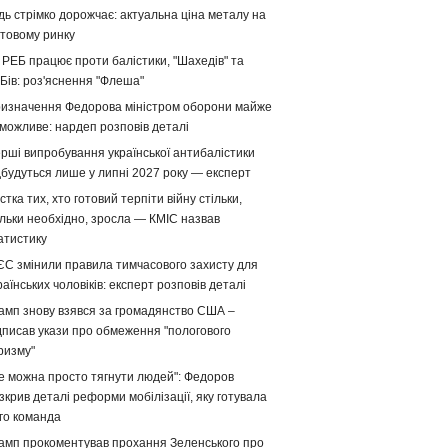
дь стрімко дорожчає: актуальна ціна металу на
ітовому ринку
 РЕБ працює проти балістики, "Шахедів" та
Бів: роз'яснення "Флеша"
изначення Федорова міністром оборони майже
можливе: нардеп розповів деталі
рші випробування української антибалістики
дбудуться лише у липні 2027 року — експерт
стка тих, хто готовий терпіти війну стільки,
ільки необхідно, зросла — КМІС назвав
атистику
ЄС змінили правила тимчасового захисту для
раїнських чоловіків: експерт розповів деталі
амп знову взявся за громадянство США –
дписав укази про обмеження "пологового
ризму"
е можна просто тягнути людей": Федоров
зкрив деталі реформи мобілізації, яку готувала
го команда
амп прокоментував прохання Зеленського про