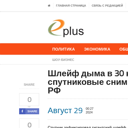
ГЛАВНАЯ СТРАНИЦА
СВЯЗЬ С РЕДАКЦИЕЙ
ПОЛИТИКА
ЭКОНОМИКА
ОБ
ШОУ-БИЗНЕС
Шлейф дыма в 30 к
спутниковые снимк
SHARE
РФ
0
Август 29
00:27
SHARE
2024
0
Спутник зафиксировал гигантский шлейф 