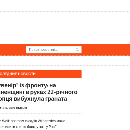
СЛЕДНИЕ НОВОСТИ
венір" із фронту: на
вненщині в руках 22-річного
опця вибухнула граната
итать всю статью
e Welt: розгром складів Wildberries може
ричинити хвилю банкрутств у Росії