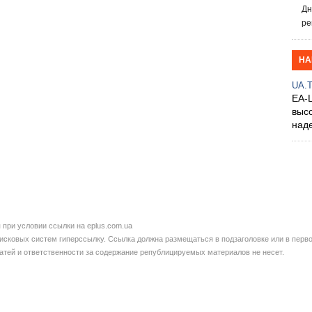
Дн
ре
НА
UA.
EA-
выс
над
при условии ссылки на eplus.com.ua
сковых систем гиперссылку. Ссылка должна размещаться в подзаголовке или в перво
татей и ответственности за содержание републицируемых материалов не несет.