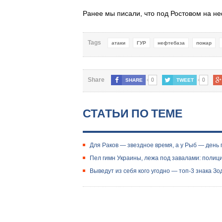
Ранее мы писали, что под Ростовом на н
Tags
атаки
ГУР
нефтебаза
пожар
0
0
Share
SHARE
TWEET
СТАТЬИ ПО ТЕМЕ
Для Раков — звездное время, а у Рыб — день п
Пел гимн Украины, лежа под завалами: полиц
Выведут из себя кого угодно — топ-3 знака Зо