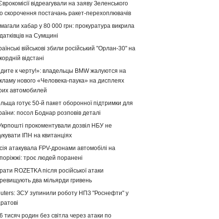
Єврокомісії відреагували на заяву Зеленського
о скорочення постачань ракет-перехоплювачів
магали хабар у 80 000 грн: прокуратура викрила
датківців на Сумщині
раїнські військові збили російський "Орлан-30" на
кордній відстані
дите к черту!»: владельцы BMW жалуются на
кламу нового «Человека-паука» на дисплеях
оих автомобилей
льща готує 50-й пакет оборонної підтримки для
раїни: посол Боднар розповів деталі
Укрпошті прокоментували дозвіл НБУ не
укувати ІПН на квитанціях
сія атакувала FPV-дронами автомобілі на
поріжжі: троє людей поранені
рати ROZETKA після російської атаки
ревищують два мільярди гривень
uters: ЗСУ зупинили роботу НПЗ "Роснефти" у
ратові
6 тисяч родин без світла через атаки по