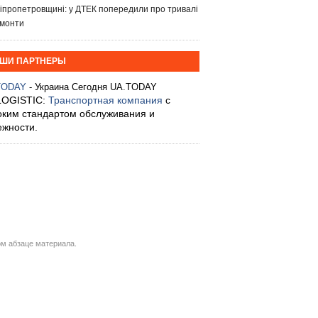
іпропетровщині: у ДТЕК попередили про тривалі
монти
ШИ ПАРТНЕРЫ
TODAY
- Украина Сегодня UA.TODAY
LOGISTIC:
Транспортная компания
с
оким стандартом обслуживания и
ежности.
м абзаце материала.