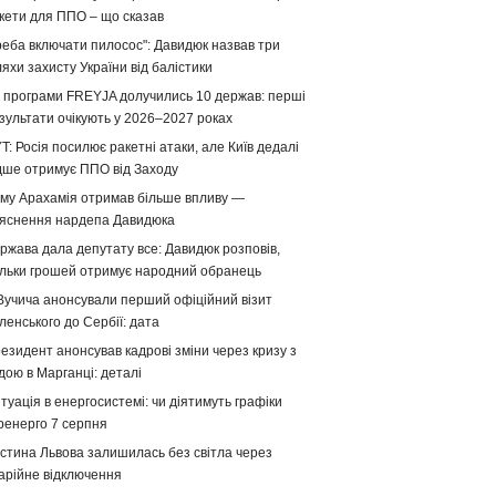
кети для ППО – що сказав
реба включати пилосос": Давидюк назвав три
яхи захисту України від балістики
 програми FREYJA долучились 10 держав: перші
зультати очікують у 2026–2027 роках
T: Росія посилює ракетні атаки, але Київ дедалі
дше отримує ППО від Заходу
му Арахамія отримав більше впливу —
яснення нардепа Давидюка
ржава дала депутату все: Давидюк розповів,
ільки грошей отримує народний обранець
Вучича анонсували перший офіційний візит
ленського до Сербії: дата
езидент анонсував кадрові зміни через кризу з
дою в Марганці: деталі
туація в енергосистемі: чи діятимуть графіки
ренерго 7 серпня
стина Львова залишилась без світла через
арійне відключення