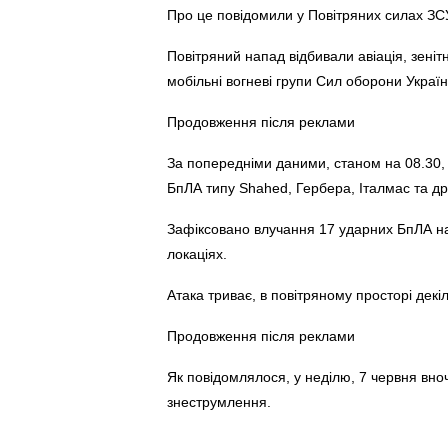
Про це повідомили у Повітряних силах ЗС
Повітряний напад відбивали авіація, зенітн
мобільні вогневі групи Сил оборони Україн
Продовження після реклами
За попередніми даними, станом на 08.30
БпЛА типу Shahed, Гербера, Італмас та дрон
Зафіксовано влучання 17 ударних БпЛА на1
локаціях.
Атака триває, в повітряному просторі дек
Продовження після реклами
Як повідомлялося, у неділю, 7 червня вно
знеструмлення.