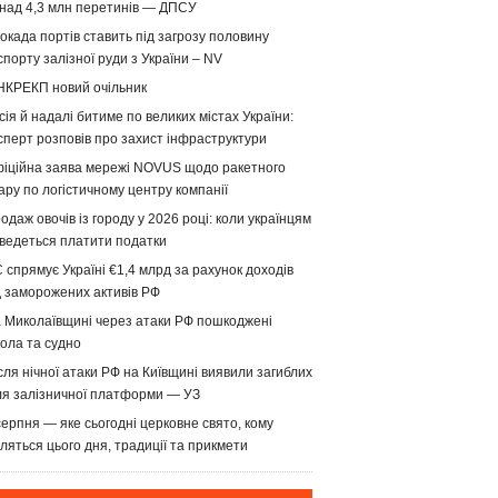
над 4,3 млн перетинів — ДПСУ
окада портів ставить під загрозу половину
спорту залізної руди з України – NV
НКРЕКП новий очільник
сія й надалі битиме по великих містах України:
сперт розповів про захист інфраструктури
іційна заява мережі NOVUS щодо ракетного
ару по логістичному центру компанії
одаж овочів із городу у 2026 році: коли українцям
ведеться платити податки
 спрямує Україні €1,4 млрд за рахунок доходів
д заморожених активів РФ
 Миколаївщині через атаки РФ пошкоджені
ола та судно
сля нічної атаки РФ на Київщині виявили загиблих
ля залізничної платформи — УЗ
серпня — яке сьогодні церковне свято, кому
ляться цього дня, традиції та прикмети