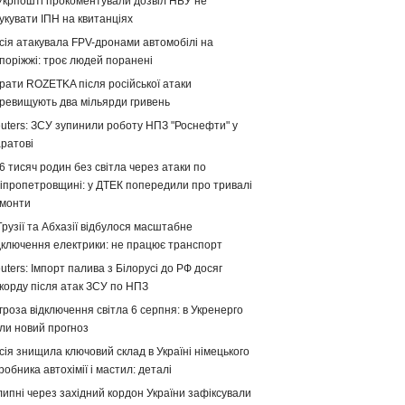
Укрпошті прокоментували дозвіл НБУ не
укувати ІПН на квитанціях
сія атакувала FPV-дронами автомобілі на
поріжжі: троє людей поранені
рати ROZETKA після російської атаки
ревищують два мільярди гривень
uters: ЗСУ зупинили роботу НПЗ "Роснефти" у
ратові
6 тисяч родин без світла через атаки по
іпропетровщині: у ДТЕК попередили про тривалі
монти
Грузії та Абхазії відбулося масштабне
дключення електрики: не працює транспорт
uters: Імпорт палива з Білорусі до РФ досяг
корду після атак ЗСУ по НПЗ
гроза відключення світла 6 серпня: в Укренерго
ли новий прогноз
сія знищила ключовий склад в Україні німецького
робника автохімії і мастил: деталі
липні через західний кордон України зафіксували