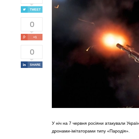
TWEET
0
+1
0
SHARE
У ніч на 7 червня росіяни атакували Укра
дронами-імітаторами типу «Пародія».