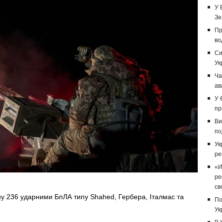
У 
Зе
Пр
во
Си
Ук
Ча
ав
У 
пр
Ви
по
Ук
ре
«И
ре
св
їну 236 ударними БпЛА типу Shahed, Гербера, Італмас та
По
Ук