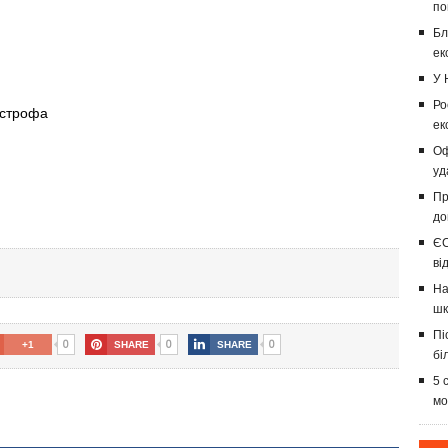
по
Бл
ек
У 
Ро
острофа
ек
Оф
уд
Пр
до
ЄС
ві
На
шк
Пі
0
0
0
+1
SHARE
SHARE
бі
5 
мо