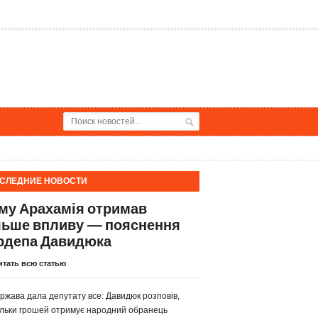
СЛЕДНИЕ НОВОСТИ
му Арахамія отримав
льше впливу — пояснення
рдепа Давидюка
итать всю статью
ржава дала депутату все: Давидюк розповів,
ільки грошей отримує народний обранець