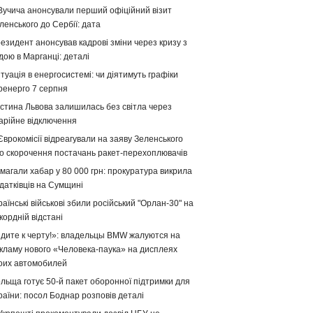
Вучича анонсували перший офіційний візит
ленського до Сербії: дата
езидент анонсував кадрові зміни через кризу з
дою в Марганці: деталі
туація в енергосистемі: чи діятимуть графіки
ренерго 7 серпня
стина Львова залишилась без світла через
арійне відключення
Єврокомісії відреагували на заяву Зеленського
о скорочення постачань ракет-перехоплювачів
магали хабар у 80 000 грн: прокуратура викрила
датківців на Сумщині
раїнські військові збили російський "Орлан-30" на
кордній відстані
дите к черту!»: владельцы BMW жалуются на
кламу нового «Человека-паука» на дисплеях
оих автомобилей
льща готує 50-й пакет оборонної підтримки для
раїни: посол Боднар розповів деталі