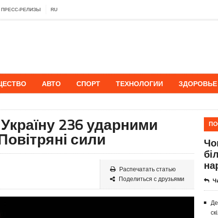
ПРЕСС-РЕЛИЗЫ
RU
ЩЕСТВО
АВТО
СПОРТ
ТЕХНОЛОГИИ
ЗДОРОВЬЕ
 Україну 236 ударними
ПО
Повітряні сили
Чо
бі
на
Распечатать статью
Поделиться с друзьями
Ч
Де
ск