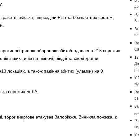
В 
У.
др
Ро
і ракетні війська, підрозділи РЕБ та безпілотних систем,
За
и.
Вт
пе
Re
Са
, протиповітряною обороною збито/подавлено 215 ворожих
12
ів інших типів на півночі, півдні та сході країни.
Дн
ре
3 локаціях, а також падіння збитих (уламки) на 9
У 
ві
ілька ворожих БпЛА.
Re
ре
За
да
чі, ворог вчергове атакував Запоріжжя. Виникла пожежа, є
Ро
ви
У 