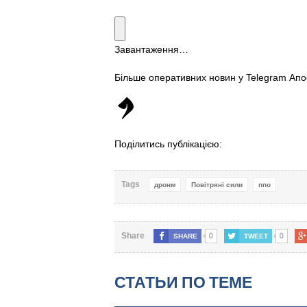
Завантаження…
Більше оперативних новин у Telegram Ап
Поділитись публікацією:
Tags
дронм
Повітряні сили
ппо
0
0
Share
SHARE
TWEET
СТАТЬИ ПО ТЕМЕ