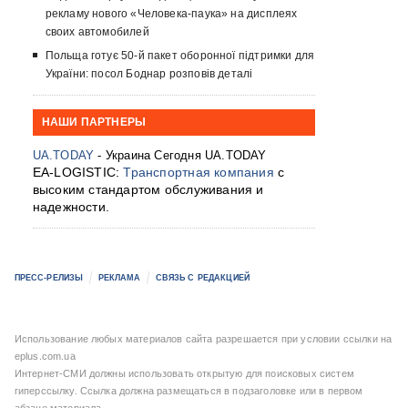
рекламу нового «Человека-паука» на дисплеях
своих автомобилей
Польща готує 50-й пакет оборонної підтримки для
України: посол Боднар розповів деталі
НАШИ ПАРТНЕРЫ
UA.TODAY
- Украина Сегодня UA.TODAY
EA-LOGISTIC:
Транспортная компания
с
высоким стандартом обслуживания и
надежности.
ПРЕСС-РЕЛИЗЫ
РЕКЛАМА
СВЯЗЬ С РЕДАКЦИЕЙ
Использование любых материалов сайта разрешается при условии ссылки на
eplus.com.ua
Интернет-СМИ должны использовать открытую для поисковых систем
гиперссылку. Ссылка должна размещаться в подзаголовке или в первом