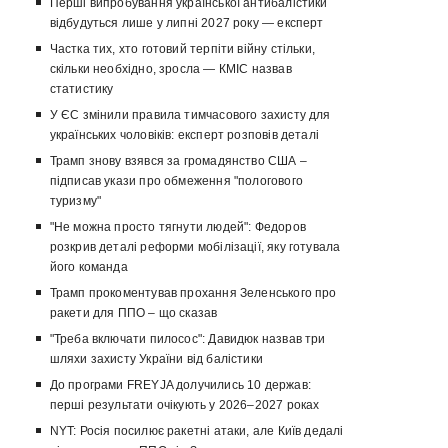
Перші випробування української антибалістики
відбудуться лише у липні 2027 року — експерт
Частка тих, хто готовий терпіти війну стільки,
скільки необхідно, зросла — КМІС назвав
статистику
У ЄС змінили правила тимчасового захисту для
українських чоловіків: експерт розповів деталі
Трамп знову взявся за громадянство США –
підписав укази про обмеження "пологового
туризму"
"Не можна просто тягнути людей": Федоров
розкрив деталі реформи мобілізації, яку готувала
його команда
Трамп прокоментував прохання Зеленського про
ракети для ППО – що сказав
"Треба включати пилосос": Давидюк назвав три
шляхи захисту України від балістики
До програми FREYJA долучились 10 держав:
перші результати очікують у 2026–2027 роках
NYT: Росія посилює ракетні атаки, але Київ дедалі