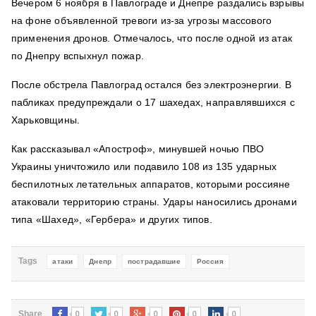
Вечером 6 ноября в Павлограде и Днепре раздались взрывы
на фоне объявленной тревоги из-за угрозы массового
применения дронов. Отмечалось, что после одной из атак
по Днепру вспыхнул пожар.
После обстрела Павлоград остался без электроэнергии. В
пабликах предупреждали о 17 шахедах, направлявшихся с
Харьковщины.
Как рассказывал «Апостроф», минувшей ночью ПВО
Украины уничтожило или подавило 108 из 135 ударных
беспилотных летательных аппаратов, которыми россияне
атаковали территорию страны. Удары наносились дронами
типа «Шахед», «Гербера» и других типов.
Tags
атаки
Днепр
пострадавшие
Россия
0
0
0
0
0
Share