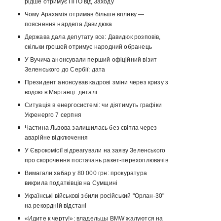
рідше отримує ППО від Заходу
Чому Арахамія отримав більше впливу —
пояснення нардепа Давидюка
Держава дала депутату все: Давидюк розповів,
скільки грошей отримує народний обранець
У Вучича анонсували перший офіційний візит
Зеленського до Сербії: дата
Президент анонсував кадрові зміни через кризу з
водою в Марганці: деталі
Ситуація в енергосистемі: чи діятимуть графіки
Укренерго 7 серпня
Частина Львова залишилась без світла через
аварійне відключення
У Єврокомісії відреагували на заяву Зеленського
про скорочення постачань ракет-перехоплювачів
Вимагали хабар у 80 000 грн: прокуратура
викрила податківців на Сумщині
Українські військові збили російський "Орлан-30"
на рекордній відстані
«Идите к черту!»: владельцы BMW жалуются на