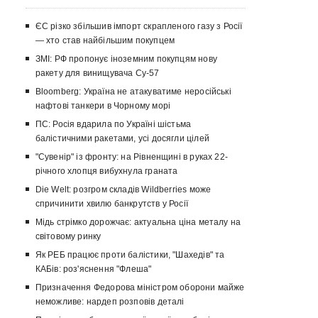
ЄС різко збільшив імпорт скрапленого газу з Росії
— хто став найбільшим покупцем
ЗМІ: РФ пропонує іноземним покупцям нову
ракету для винищувача Су-57
Bloomberg: Україна не атакуватиме неросійські
нафтові танкери в Чорному морі
ПС: Росія вдарила по Україні шістьма
балістичними ракетами, усі досягли цілей
"Сувенір" із фронту: на Рівненщині в руках 22-
річного хлопця вибухнула граната
Die Welt: розгром складів Wildberries може
спричинити хвилю банкрутств у Росії
Мідь стрімко дорожчає: актуальна ціна металу на
світовому ринку
Як РЕБ працює проти балістики, "Шахедів" та
КАБів: роз'яснення "Флеша"
Призначення Федорова міністром оборони майже
неможливе: нардеп розповів деталі