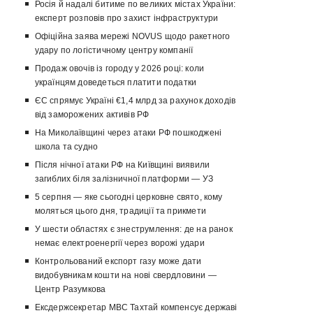
Росія й надалі битиме по великих містах України:
експерт розповів про захист інфраструктури
Офіційна заява мережі NOVUS щодо ракетного
удару по логістичному центру компанії
Продаж овочів із городу у 2026 році: коли
українцям доведеться платити податки
ЄС спрямує Україні €1,4 млрд за рахунок доходів
від заморожених активів РФ
На Миколаївщині через атаки РФ пошкоджені
школа та судно
Після нічної атаки РФ на Київщині виявили
загиблих біля залізничної платформи — УЗ
5 серпня — яке сьогодні церковне свято, кому
моляться цього дня, традиції та прикмети
У шести областях є знеструмлення: де на ранок
немає електроенергії через ворожі удари
Контрольований експорт газу може дати
видобувникам кошти на нові свердловини —
Центр Разумкова
Ексдержсекретар МВС Тахтай компенсує державі