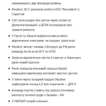
перевищують два мільярди гривень
Reuters: ЗСУ зупинили роботу НПЗ "Роснефти" у
Саратові
126 тисяч родин без світла через атаки по
Дніпропетровщині: у ДТЕК попередили про
тривалі ремонти
У Грузії та Абхазії відбулося масштабне
відключення електрики: не працює транспорт
Reuters: Імпорт палива з Білорусі до РФ досяг
рекорду після атак ЗСУ по НПЗ
Загроза відключення світла 6 серпня: в Укренерго
дали новий прогноз
Росія знищила ключовий склад в Україні
німецького виробника автохімії і мастил: деталі
У липні через західний кордон України
зафіксували понад 4,3 млн перетинів — ДПСУ
Блокада портів ставить під загрозу половину
експорту залізної руди з України – NV
У НКРЕКП новий очільник