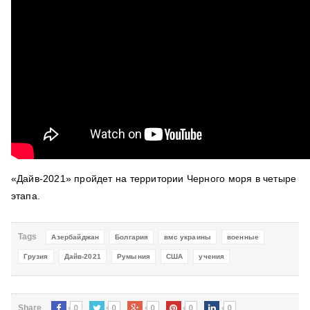
«Дайв-2021» пройдет
на территории Черного моря в четыре
этапа.
Tags
Азербайджан
Болгария
вмс украины
военные
Грузия
Дайв-2021
Румыния
США
учения
0
0
0
0
0
Share