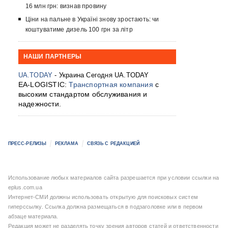
16 млн грн: визнав провину
Ціни на пальне в Україні знову зростають: чи
коштуватиме дизель 100 грн за літр
НАШИ ПАРТНЕРЫ
UA.TODAY
- Украина Сегодня UA.TODAY
EA-LOGISTIC:
Транспортная компания
с
высоким стандартом обслуживания и
надежности.
ПРЕСС-РЕЛИЗЫ
РЕКЛАМА
СВЯЗЬ С РЕДАКЦИЕЙ
Использование любых материалов сайта разрешается при условии ссылки на
eplus.com.ua
Интернет-СМИ должны использовать открытую для поисковых систем
гиперссылку. Ссылка должна размещаться в подзаголовке или в первом
абзаце материала.
Редакция может не разделять точку зрения авторов статей и ответственности