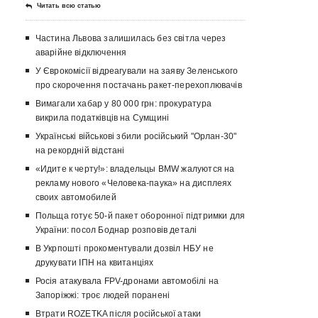
Читать всю статью
Частина Львова залишилась без світла через
аварійне відключення
У Єврокомісії відреагували на заяву Зеленського
про скорочення постачань ракет-перехоплювачів
Вимагали хабар у 80 000 грн: прокуратура
викрила податківців на Сумщині
Українські військові збили російський "Орлан-30"
на рекордній відстані
«Идите к черту!»: владельцы BMW жалуются на
рекламу нового «Человека-паука» на дисплеях
своих автомобилей
Польща готує 50-й пакет оборонної підтримки для
України: посол Боднар розповів деталі
В Укрпошті прокоментували дозвіл НБУ не
друкувати ІПН на квитанціях
Росія атакувала FPV-дронами автомобілі на
Запоріжжі: троє людей поранені
Втрати ROZETKA після російської атаки