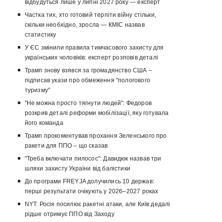
відбудуться лише у липні 2027 року — експерт
Частка тих, хто готовий терпіти війну стільки,
скільки необхідно, зросла — КМІС назвав
статистику
У ЄС змінили правила тимчасового захисту для
українських чоловіків: експерт розповів деталі
Трамп знову взявся за громадянство США –
підписав укази про обмеження "пологового
туризму"
"Не можна просто тягнути людей": Федоров
розкрив деталі реформи мобілізації, яку готувала
його команда
Трамп прокоментував прохання Зеленського про
ракети для ППО – що сказав
"Треба включати пилосос": Давидюк назвав три
шляхи захисту України від балістики
До програми FREYJA долучились 10 держав:
перші результати очікують у 2026–2027 роках
NYT: Росія посилює ракетні атаки, але Київ дедалі
рідше отримує ППО від Заходу