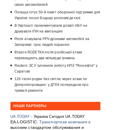
своих автомобилей
Польща готує 50-й пакет оборонної підтримки для
України: посол Боднар розповів деталі
В Укрпошті прокоментували дозвіл НБУ не
друкувати ІПН на квитанціях
Росія атакувала FPV-дронами автомобілі на
Запоріжжі: троє людей поранені
Втрати ROZETKA після російської атаки
перевищують два мільярди гривень
Reuters: ЗСУ зупинили роботу НПЗ "Роснефти" у
Саратові
126 тисяч родин без світла через атаки по
Дніпропетровщині: у ДТЕК попередили про
тривалі ремонти
НАШИ ПАРТНЕРЫ
UA.TODAY
- Украина Сегодня UA.TODAY
EA-LOGISTIC:
Транспортная компания
с
высоким стандартом обслуживания и