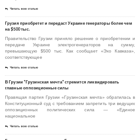
Читать всю статью
Грузия приобретет и передаст Украине генераторы более чем
на $500 тыс.
Правительство Грузии приняло решение о приобретении и
передаче Украине электрогенераторов на сумму,
превышающую $500 тыс. Как сообщает «Эхо Кавказа»,
соответствующее
Читать всю статью
В Грузии "Грузинская мечта" стремится ликвидировать
главные оппозиционные силы
Правящая партия Грузии «Грузинская мечта» обратилась в
Конституционный суд с требованием запретить три ведущих
оппозиционных политических сила — «Единое
национальное
Читать всю статью