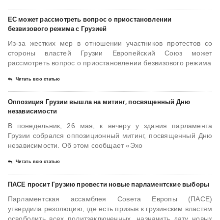
ЕС может рассмотреть вопрос о приостановлении
безвизового режима с Грузией
Из-за жестких мер в отношении участников протестов со
стороны властей Грузии Европейский Союз может
рассмотреть вопрос о приостановлении безвизового режима
Читать всю статью
Оппозиция Грузии вышла на митинг, посвященный Дню
независимости
В понедельник, 26 мая, к вечеру у здания парламента
Грузии собрался оппозиционный митинг, посвященный Дню
независимости. Об этом сообщает «Эхо
Читать всю статью
​ПАСЕ просит Грузию провести новые парламентские выборы
Парламентская ассамблея Совета Европы (ПАСЕ)
утвердила резолюцию, где есть призыв к грузинским властям
освободить всех политзаключенных, назначить дату новых