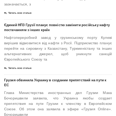
зазначається, з
Читать всю статью
Єдиний НПЗ Грузії планує повністю замінити російську нафту
постачанням з інших країн
Нафтопереробний завод у грузинському порту Кулеві
вирішив відмовитися від нафти з Росії. Підприємство планує
перейти на сировину з Казахстану, Туркменістану та інших
альтернативних джерел, щоб уникнути санкцій
Європейського Союзу та
Читать всю статью
Грузия обвинила Украину в создании препятствий на пути к
ЕС
Глава Министерства иностранных дел Грузии Мака
Бочоришвили заявила, что Украина якобы создает
препятствия на пути Грузии к членству в Европейском
Союзе. Об этом она заявила в эфире «Грузия Online».
Бочоришвили