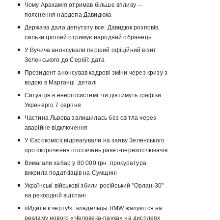
Чому Арахамія отримав більше впливу —
пояснення нардепа Давидюка
Держава дала депутату все: Давидюк розповів,
скільки грошей отримує народний обранець
У Вучича анонсували перший офіційний візит
Зеленського до Сербії: дата
Президент анонсував кадрові зміни через кризу з
водою в Марганці: деталі
Ситуація в енергосистемі: чи діятимуть графіки
Укренерго 7 серпня
Частина Львова залишилась без світла через
аварійне відключення
У Єврокомісії відреагували на заяву Зеленського
про скорочення постачань ракет-перехоплювачів
Вимагали хабар у 80 000 грн: прокуратура
викрила податківців на Сумщині
Українські військові збили російський "Орлан-30"
на рекордній відстані
«Идите к черту!»: владельцы BMW жалуются на
рекламу нового «Человека-паука» на дисплеях