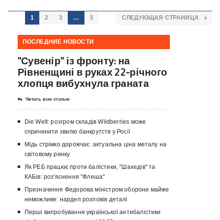
1
2
3
…
5
СЛЕДУЮЩАЯ СТРАНИЦА
ПОСЛЕДНИЕ НОВОСТИ
"Сувенір" із фронту: на
Рівненщині в руках 22-річного
хлопця вибухнула граната
Читать всю статью
Die Welt: розгром складів Wildberries може
спричинити хвилю банкрутств у Росії
Мідь стрімко дорожчає: актуальна ціна металу на
світовому ринку
Як РЕБ працює проти балістики, "Шахедів" та
КАБів: роз'яснення "Флеша"
Призначення Федорова міністром оборони майже
неможливе: нардеп розповів деталі
Перші випробування української антибалістики