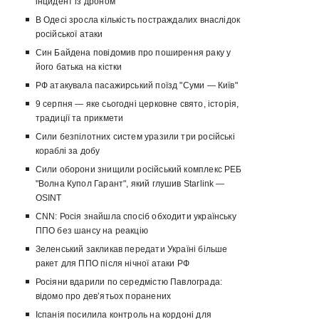
інцидент із дроном
В Одесі зросла кількість постраждалих внаслідок
російської атаки
Син Байдена повідомив про поширення раку у
його батька на кістки
РФ атакувала пасажирський поїзд "Суми — Київ"
9 серпня — яке сьогодні церковне свято, історія,
традиції та прикмети
Сили безпілотних систем уразили три російські
кораблі за добу
Сили оборони знищили російський комплекс РЕБ
"Волна Купол Гарант", який глушив Starlink —
OSINT
CNN: Росія знайшла спосіб обходити українську
ППО без шансу на реакцію
Зеленський закликав передати Україні більше
ракет для ППО після нічної атаки РФ
Росіяни вдарили по середмістю Павлограда:
відомо про девʼятьох поранених
Іспанія посилила контроль на кордоні для