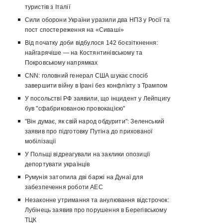
туристів з Італії
Сили оборони України уразили два НПЗ у Росії та
пост спостереження на «Сиваші»
Від початку доби відбулося 142 боєзіткнення:
найгарячіше — на Костянтинівському та
Покровському напрямках
CNN: головний генерал США шукає спосіб
завершити війну в Ірані без конфлікту з Трампом
У посольстві РФ заявили, що інцидент у Лейпцигу
був "сфабрикованою провокацією"
"Він думає, як свій народ обдурити": Зеленський
заявив про підготовку Путіна до прихованої
мобілізації
У Польщі відреагували на заклики опозиції
депортувати українців
Румунія затопила дві баржі на Дунаї для
забезпечення роботи АЕС
Незаконне утримання та анулювання відстрочок:
Лубінець заявив про порушення в Берегівському
ТЦК