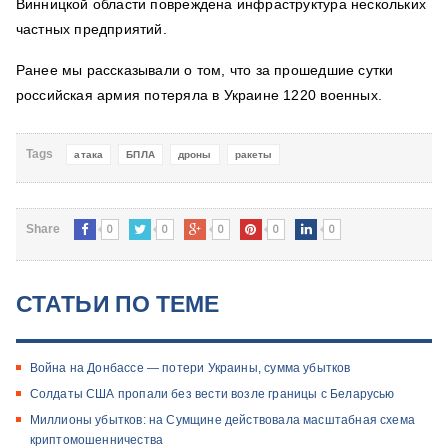
Винницкой области повреждена инфраструктура нескольких
частных предприятий.
Ранее мы рассказывали о том, что
за прошедшие сутки
российская армия потеряла в Украине 1220 военных.
Tags
атака
БПЛА
дроны
ракеты
0
0
0
0
0
Share
СТАТЬИ ПО ТЕМЕ
Война на Донбассе — потери Украины, сумма убытков
Солдаты США пропали без вести возле границы с Беларусью
Миллионы убытков: на Сумщине действовала масштабная схема
криптомошенничества