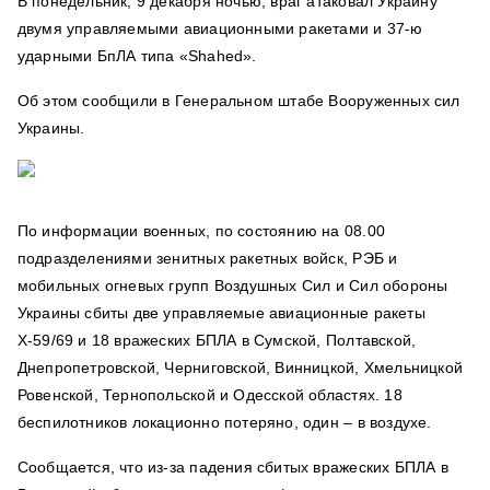
В понедельник, 9 декабря ночью, враг атаковал Украину
двумя управляемыми авиационными ракетами и 37-ю
ударными БпЛА типа «Shahed».
Об этом сообщили в Генеральном штабе Вооруженных сил
Украины.
По информации военных, по состоянию на 08.00
подразделениями зенитных ракетных войск, РЭБ и
мобильных огневых групп Воздушных Сил и Сил обороны
Украины сбиты две управляемые авиационные ракеты
Х-59/69 и 18 вражеских БПЛА в Сумской, Полтавской,
Днепропетровской, Черниговской, Винницкой, Хмельницкой
Ровенской, Тернопольской и Одесской областях.
18
беспилотников локационно потеряно, один – в воздухе.
Сообщается, что из-за падения сбитых вражеских БПЛА в