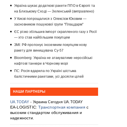
Україна шукає додаткові ракети ППО в Європі та
на Близькому Сході — Зеленський (виправлено)
У Києві попрощалися з Олексієм Юковим —
засновником пошукової групи "Плацдарм"
ЄС різко збільшив імпорт скрапленого газу з Росії
— хто став найбільшим покупцем
ЗМІ: РФ пропонує іноземним покупцям нову
ракету для винищувача Су-57
Bloomberg: Україна не атакуватиме неросійські
нафтові танкери в Чорному морі
ПС: Росія вдарила по Україні шістьма
балістичними ракетами, усі досягли цілей
НАШИ ПАРТНЕРЫ
UA.TODAY
- Украина Сегодня UA.TODAY
EA-LOGISTIC:
Транспортная компания
с
высоким стандартом обслуживания и
надежности.