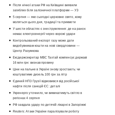
Після нічної атаки РФ на Київщині виявили
загиблих біля залізничної платформи — УЗ
5 серпня — яке сьогодні церковне свято, кому
моляться цього дня, традиції та прикмети
У шести областях є знеструмлення: де на ранок
немає електроенергії через ворожі удари
Контрольований експорт газу може дати
видобувникам кошти на нові свердловини —
Центр Разумкова
Ексдержсекретар МВС Тахтай компенсує державі
16 млн грн: визнав провину
Ціни на пальне в Україні знову зростають: чи
коштуватиме дизель 100 грн за літр
Єдиний НПЗ Грузії відмовився від російської
нафти після санкцій ЄС: деталі
Укренерго уточнило, чи вимикатимуть світло в
регіонах 4 серпня
РФ завдала удару по дитячій лікарні в Запоріжжі
Reuters: Атаки України паралізували роботу