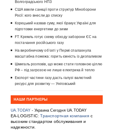
Волгоградського НПЗ
США ввели санкції проти структур Міноборони
Росії: кого внесли до списку
Корецький назвав суму, якої бракує Україні для
підготовки енергетики до зими
FT: Кремль готує схему обходу заборони ЄС на
постачання російського газу
На виробничому об’єкті у Пермі спалахнула
масштабна пожежа: горить ємність із дизпаливом
Шмигаль розповів, що може стати головною ціллю
РФ – під загрозою не лише електрика й тепло
Експорт частини газу дасть галузі валютний
ресурс для розвитку — Уніговський
НАШИ ПАРТНЕРЫ
UA.TODAY
- Украина Сегодня UA.TODAY
EA-LOGISTIC:
Транспортная компания
с
высоким стандартом обслуживания и
надежности.