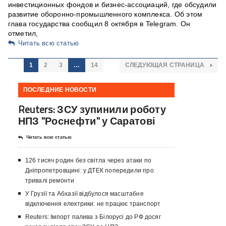
инвестиционных фондов и бизнес-ассоциаций, где обсудили
развитие оборонно-промышленного комплекса. Об этом
глава государства сообщил 8 октября в Telegram. Он
отметил,
Читать всю статью
1
2
3
…
14
СЛЕДУЮЩАЯ СТРАНИЦА
ПОСЛЕДНИЕ НОВОСТИ
Reuters: ЗСУ зупинили роботу
НПЗ "Роснефти" у Саратові
Читать всю статью
126 тисяч родин без світла через атаки по
Дніпропетровщині: у ДТЕК попередили про
тривалі ремонти
У Грузії та Абхазії відбулося масштабне
відключення електрики: не працює транспорт
Reuters: Імпорт палива з Білорусі до РФ досяг