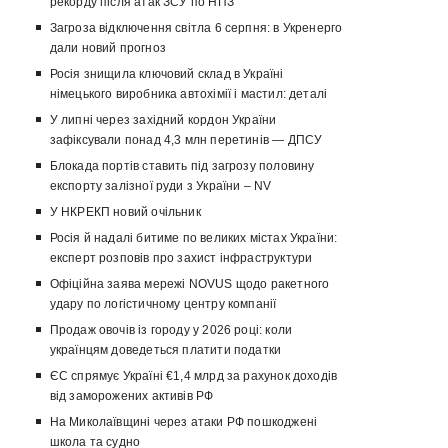
рекорду після атак ЗСУ по НПЗ
Загроза відключення світла 6 серпня: в Укренерго
дали новий прогноз
Росія знищила ключовий склад в Україні
німецького виробника автохімії і мастил: деталі
У липні через західний кордон України
зафіксували понад 4,3 млн перетинів — ДПСУ
Блокада портів ставить під загрозу половину
експорту залізної руди з України – NV
У НКРЕКП новий очільник
Росія й надалі битиме по великих містах України:
експерт розповів про захист інфраструктури
Офіційна заява мережі NOVUS щодо ракетного
удару по логістичному центру компанії
Продаж овочів із городу у 2026 році: коли
українцям доведеться платити податки
ЄС спрямує Україні €1,4 млрд за рахунок доходів
від заморожених активів РФ
На Миколаївщині через атаки РФ пошкоджені
школа та судно