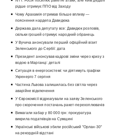
NYT: Росія посилює ракетні атаки, але Київ дедалі
рідше отримує ППО від Заходу
Чому Арахамія отримав більше впливу —
пояснення нардепа Давидюка
Держава дала депутату все: Давидюк розповів,
скільки грошей отримує народний обранець
У Вучича анонсували перший офіційний візит
Зеленського до Сербії: дата
Президент анонсував кадрові зміни через кризу з
водою в Марганці: деталі
Ситуація в енергосистемі: чи діятимуть графіки
Укренерго 7 серпня
Частина Львова залишилась без світла через
аварійне відключення
У Єврокомісії відреагували на заяву Зеленського
про скорочення постачань ракет-перехоплювачів
Вимагали хабар у 80 000 грн: прокуратура
викрила податківців на Сумщині
Українські військові збили російський "Орлан-30"
на рекордній відстані