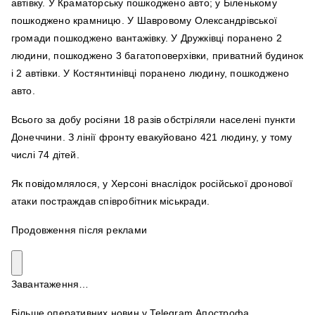
автівку. У Краматорську пошкоджено авто; у Біленькому
пошкоджено крамницю. У Шавровому Олександрівської
громади пошкоджено вантажівку. У Дружківці поранено 2
людини, пошкоджено 3 багатоповерхівки, приватний будинок
і 2 автівки. У Костянтинівці поранено людину, пошкоджено
авто.
Всього за добу росіяни 18 разів обстріляли населені пункти
Донеччини. З лінії фронту евакуйовано 421 людину, у тому
числі 74 дітей.
Як повідомлялося, у Херсоні внаслідок російської дронової
атаки постраждав співробітник міськради.
Продовження після реклами
Завантаження…
Більше оперативних новин у Telegram Апострофа