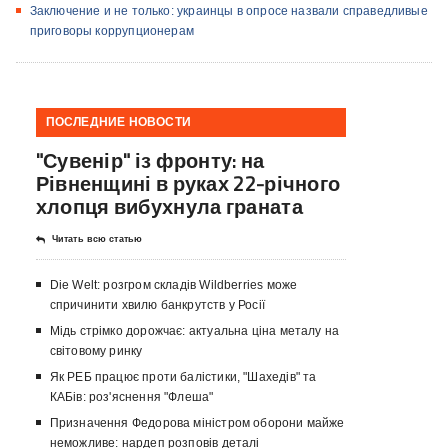
Заключение и не только: украинцы в опросе назвали справедливые
приговоры коррупционерам
ПОСЛЕДНИЕ НОВОСТИ
"Сувенір" із фронту: на
Рівненщині в руках 22-річного
хлопця вибухнула граната
Читать всю статью
Die Welt: розгром складів Wildberries може
спричинити хвилю банкрутств у Росії
Мідь стрімко дорожчає: актуальна ціна металу на
світовому ринку
Як РЕБ працює проти балістики, "Шахедів" та
КАБів: роз'яснення "Флеша"
Призначення Федорова міністром оборони майже
неможливе: нардеп розповів деталі