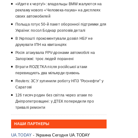
«Идите к черту!»: владельцы BMW жалуются на
рекламу нового «Человека-паука» на дисплеях
своих автомобилей
Польща готує 50-й пакет оборонної підтримки для
України: посол Боднар розповів деталі
В Укрпошті прокоментували дозвіл НБУ не
друкувати ІПН на квитанціях
Росія атакувала FPV-дронами автомобілі на
Запоріжжі: троє людей поранені
Втрати ROZETKA після російської атаки
перевищують два мільярди гривень
Reuters: ЗСУ зупинили роботу НПЗ "Роснефти" у
Саратові
126 тисяч родин без світла через атаки по
Дніпропетровщині: у ДТЕК попередили про
тривалі ремонти
НАШИ ПАРТНЕРЫ
UA.TODAY
- Украина Сегодня UA.TODAY