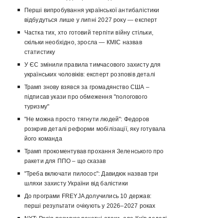
Перші випробування української антибалістики
відбудуться лише у липні 2027 року — експерт
Частка тих, хто готовий терпіти війну стільки,
скільки необхідно, зросла — КМІС назвав
статистику
У ЄС змінили правила тимчасового захисту для
українських чоловіків: експерт розповів деталі
Трамп знову взявся за громадянство США –
підписав укази про обмеження "пологового
туризму"
"Не можна просто тягнути людей": Федоров
розкрив деталі реформи мобілізації, яку готувала
його команда
Трамп прокоментував прохання Зеленського про
ракети для ППО – що сказав
"Треба включати пилосос": Давидюк назвав три
шляхи захисту України від балістики
До програми FREYJA долучились 10 держав:
перші результати очікують у 2026–2027 роках