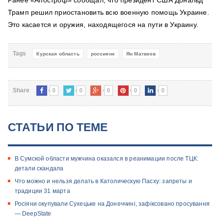
Ранее «Апостроф» сообщал, что президент США Дональд
Трамп решил приостановить всю военную помощь Украине.
Это касается и оружия, находящегося на пути в Украину.
Tags
Курская область
россияне
Ян Матвеев
0
0
0
0
0
Share
СТАТЬИ ПО ТЕМЕ
В Сумской области мужчина оказался в реанимации после ТЦК:
детали скандала
Что можно и нельзя делать в Католическую Пасху: запреты и
традиции 31 марта
Росіяни окупували Сухецьке на Донеччині, зафіксовано просування
— DeepState