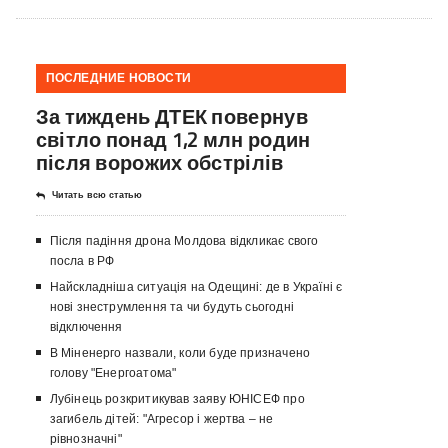
ПОСЛЕДНИЕ НОВОСТИ
За тиждень ДТЕК повернув
світло понад 1,2 млн родин
після ворожих обстрілів
Читать всю статью
Після падіння дрона Молдова відкликає свого
посла в РФ
Найскладніша ситуація на Одещині: де в Україні є
нові знеструмлення та чи будуть сьогодні
відключення
В Міненерго назвали, коли буде призначено
голову "Енергоатома"
Лубінець розкритикував заяву ЮНІСЕФ про
загибель дітей: "Агресор і жертва – не
рівнозначні"