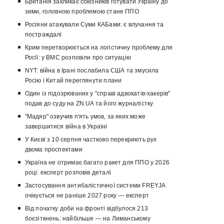
Британія закликає союзників готувати Україну до
зими, головною проблемою стане ППО
Росіяни атакували Суми КАБами: є влучання та
постраждалі
Крим перетворюється на логістичну проблему для
Росії: у ВМС розповіли про ситуацію
NYT: війна в Ірані послабила США та змусила
Росію і Китай переглянути плани
Один із підозрюваних у "справі адвокатів-хакерів"
подав до суду на ZN.UA та його журналістку
"Мадяр" озвучив п'ять умов, за яких може
завершитися війна в Україні
У Києві з 10 серпня частково перекриють рух
двома проспектами
Україна не отримає багато ракет для ППО у 2026
році: експерт розповів деталі
Застосування антибалістичної системи FREYJA
очікується не раніше 2027 року — експерт
Від початку доби на фронті відбулося 213
боєзіткнень: найбільше — на Лиманському