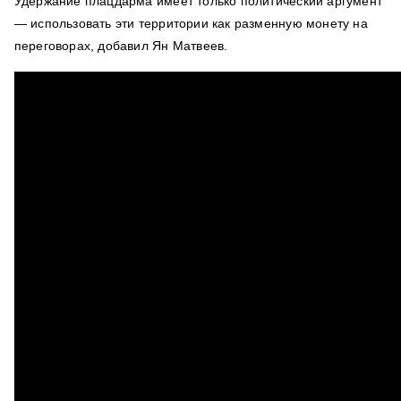
Удержание плацдарма имеет только политический аргумент
— использовать эти территории как разменную монету на
переговорах, добавил Ян Матвеев.