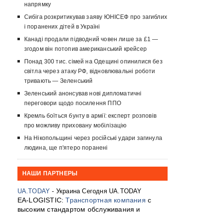
напрямку
Сибіга розкритикував заяву ЮНІСЕФ про загиблих
і поранених дітей в Україні
Канаді продали підводний човен лише за £1 —
згодом він потопив американський крейсер
Понад 300 тис. сімей на Одещині опинилися без
світла через атаку РФ, відновлювальні роботи
тривають — Зеленський
Зеленський анонсував нові дипломатичні
переговори щодо посилення ППО
Кремль боїться бунту в армії: експерт розповів
про можливу приховану мобілізацію
На Нікопольщині через російські удари загинула
людина, ще п'ятеро поранені
НАШИ ПАРТНЕРЫ
UA.TODAY
- Украина Сегодня UA.TODAY
EA-LOGISTIC:
Транспортная компания
с
высоким стандартом обслуживания и