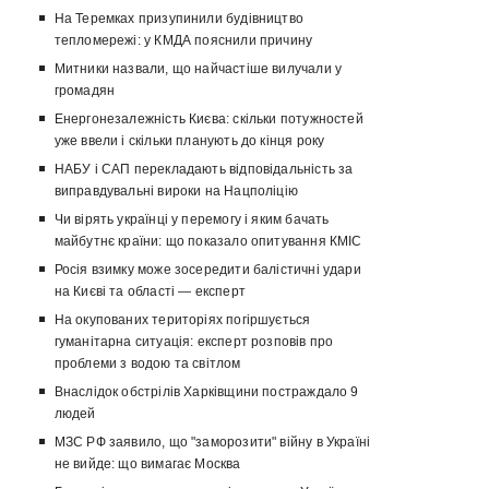
На Теремках призупинили будівництво
тепломережі: у КМДА пояснили причину
Митники назвали, що найчастіше вилучали у
громадян
Енергонезалежність Києва: скільки потужностей
уже ввели і скільки планують до кінця року
НАБУ і САП перекладають відповідальність за
виправдувальні вироки на Нацполіцію
Чи вірять українці у перемогу і яким бачать
майбутнє країни: що показало опитування КМІС
Росія взимку може зосередити балістичні удари
на Києві та області — експерт
На окупованих територіях погіршується
гуманітарна ситуація: експерт розповів про
проблеми з водою та світлом
Внаслідок обстрілів Харківщини постраждало 9
людей
МЗС РФ заявило, що "заморозити" війну в Україні
не вийде: що вимагає Москва