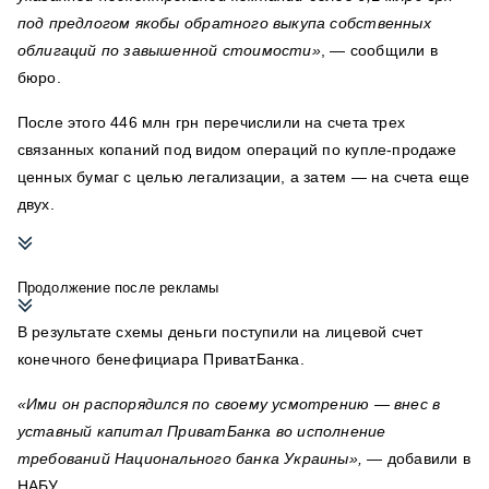
под предлогом якобы обратного выкупа собственных
облигаций по завышенной стоимости»
, — сообщили в
бюро.
После этого 446 млн грн перечислили на счета трех
связанных копаний под видом операций по купле-продаже
ценных бумаг с целью легализации, а затем — на счета еще
двух.
Продолжение после рекламы
В результате схемы деньги поступили на лицевой счет
конечного бенефициара ПриватБанка.
«Ими он распорядился по своему усмотрению — внес в
уставный капитал ПриватБанка во исполнение
требований Национального банка Украины»,
— добавили в
НАБУ.