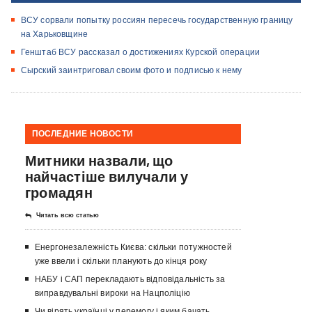
ВСУ сорвали попытку россиян пересечь государственную границу
на Харьковщине
Генштаб ВСУ рассказал о достижениях Курской операции
Сырский заинтриговал своим фото и подписью к нему
ПОСЛЕДНИЕ НОВОСТИ
Митники назвали, що
найчастіше вилучали у
громадян
Читать всю статью
Енергонезалежність Києва: скільки потужностей
уже ввели і скільки планують до кінця року
НАБУ і САП перекладають відповідальність за
виправдувальні вироки на Нацполіцію
Чи вірять українці у перемогу і яким бачать