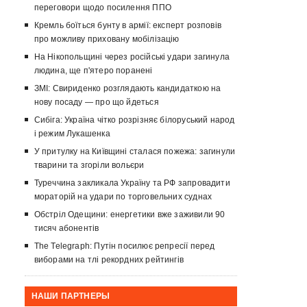
переговори щодо посилення ППО
Кремль боїться бунту в армії: експерт розповів
про можливу приховану мобілізацію
На Нікопольщині через російські удари загинула
людина, ще п'ятеро поранені
ЗМІ: Свириденко розглядають кандидаткою на
нову посаду — про що йдеться
Сибіга: Україна чітко розрізняє білоруський народ
і режим Лукашенка
У притулку на Київщині сталася пожежа: загинули
тварини та згоріли вольєри
Туреччина закликала Україну та РФ запровадити
мораторій на удари по торговельних суднах
Обстріл Одещини: енергетики вже заживили 90
тисяч абонентів
The Telegraph: Путін посилює репресії перед
виборами на тлі рекордних рейтингів
НАШИ ПАРТНЕРЫ