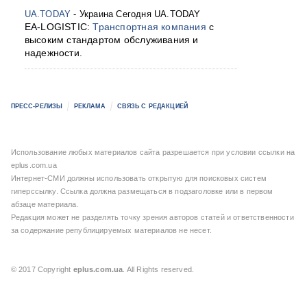
UA.TODAY
- Украина Сегодня UA.TODAY
EA-LOGISTIC:
Транспортная компания
с
высоким стандартом обслуживания и
надежности.
ПРЕСС-РЕЛИЗЫ
РЕКЛАМА
СВЯЗЬ С РЕДАКЦИЕЙ
Использование любых материалов сайта разрешается при условии ссылки на
eplus.com.ua
Интернет-СМИ должны использовать открытую для поисковых систем
гиперссылку. Ссылка должна размещаться в подзаголовке или в первом
абзаце материала.
Редакция может не разделять точку зрения авторов статей и ответственности
за содержание републицируемых материалов не несет.
© 2017 Copyright
eplus.com.ua
. All Rights reserved.