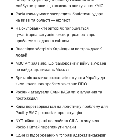
майбутнє країни: що показало опитування КМІС
Росія взимку може зосередити балістичні удари
на Києві та області — експерт
На окупованих територіях погіршується
гуманітарна ситуація: експерт розповів про
проблеми з водою та світлом
Внаслідок обстрілів Харківщини постраждало 9
людей
МЗС РФ заявило, що "заморозити" війну в Україні
не вийде: що вимагає Москва
Британія закликає союзників готувати Україну до
зими, головною проблемою стане ППО
Росіяни атакували Суми КАБами: є влучання та
постраждалі
Крим перетворюється на логістичну проблему для
Росії: у ВМС розповіли про ситуацію
NYT: війна в Ірані послабила США та змусила
Росію і Китай переглянути плани
Один із підозрюваних у "справі адвокатів-хакерів"