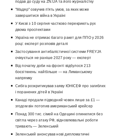
подав до суду на ZN.UA та його журналістку
"Мадяр" озвучив п'ять умов, за яких може
завершитися війна в Україні
У Києві з 10 серпня частково перекриють рух
двома проспектами
Україна не отримає багато ракет для ППО у 2026
році: експерт розповів деталі
Застосування антибалістичної системи FREYJA
очікується не раніше 2027 року — експерт
Від початку доби на фронті відбулося 213
боєзіткнень: найбільше — на Лиманському
напрямку
Сибіга розкритикував заяву ЮНІСЕФ про загиблих
і поранених дітей в Україні
Канаді продали підводний човен лише за £1 —
згодом він потопив американський крейсер
Понад 300 тис. сімей на Одещині опинилися без
світла через атаку РФ, відновлювальні роботи
тривають — Зеленський
Зеленський анонсував нові дипломатичні