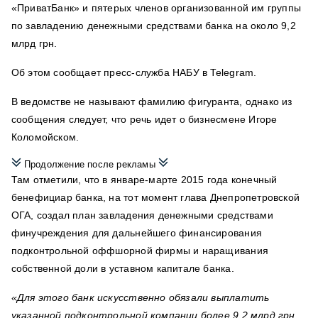
«ПриватБанк» и пятерых членов организованной им группы
по завладению денежными средствами банка на около 9,2
млрд грн.
Об этом сообщает пресс-служба НАБУ в Telegram.
В ведомстве не называют фамилию фигуранта, однако из
сообщения следует, что речь идет о бизнесмене Игоре
Коломойском.
Продолжение после рекламы
Там отметили, что в январе-марте 2015 года конечный
бенефициар банка, на тот момент глава Днепропетровской
ОГА, создал план завладения денежными средствами
финучреждения для дальнейшего финансирования
подконтрольной оффшорной фирмы и наращивания
собственной доли в уставном капитале банка.
«Для этого банк искусственно обязали выплатить
указанной подконтрольной компании более 9,2 млрд грн