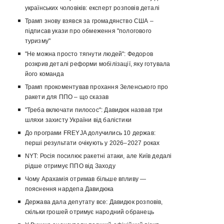
українських чоловіків: експерт розповів деталі
Трамп знову взявся за громадянство США –
підписав укази про обмеження "пологового
туризму"
"Не можна просто тягнути людей": Федоров
розкрив деталі реформи мобілізації, яку готувала
його команда
Трамп прокоментував прохання Зеленського про
ракети для ППО – що сказав
"Треба включати пилосос": Давидюк назвав три
шляхи захисту України від балістики
До програми FREYJA долучились 10 держав:
перші результати очікують у 2026–2027 роках
NYT: Росія посилює ракетні атаки, але Київ дедалі
рідше отримує ППО від Заходу
Чому Арахамія отримав більше впливу —
пояснення нардепа Давидюка
Держава дала депутату все: Давидюк розповів,
скільки грошей отримує народний обранець