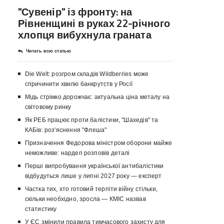
"Сувенір" із фронту: на
Рівненщині в руках 22-річного
хлопця вибухнула граната
Читать всю статью
Die Welt: розгром складів Wildberries може
спричинити хвилю банкрутств у Росії
Мідь стрімко дорожчає: актуальна ціна металу на
світовому ринку
Як РЕБ працює проти балістики, "Шахедів" та
КАБів: роз'яснення "Флеша"
Призначення Федорова міністром оборони майже
неможливе: нардеп розповів деталі
Перші випробування української антибалістики
відбудуться лише у липні 2027 року — експерт
Частка тих, хто готовий терпіти війну стільки,
скільки необхідно, зросла — КМІС назвав
статистику
У ЄС змінили правила тимчасового захисту для