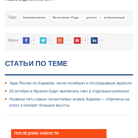
Tags
бронирование
Верховная Рада
деньги
мобилизация
0
0
0
0
0
Share
СТАТЬИ ПО ТЕМЕ
Удар России по Харькову: число погибших и пострадавших выросло
26 октября в Украине будут выключать свет в отдельных регионах
​Названы пять самых талантливых знаков Зодиака — обречены на
успех и покорят большие высоты
ПОСЛЕДНИЕ НОВОСТИ