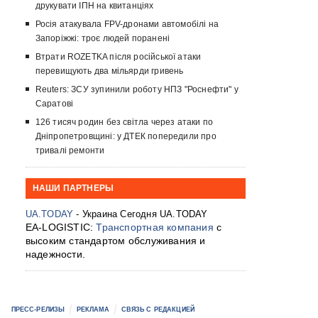
друкувати ІПН на квитанціях
Росія атакувала FPV-дронами автомобілі на
Запоріжжі: троє людей поранені
Втрати ROZETKA після російської атаки
перевищують два мільярди гривень
Reuters: ЗСУ зупинили роботу НПЗ "Роснефти" у
Саратові
126 тисяч родин без світла через атаки по
Дніпропетровщині: у ДТЕК попередили про
тривалі ремонти
НАШИ ПАРТНЕРЫ
UA.TODAY
- Украина Сегодня UA.TODAY
EA-LOGISTIC:
Транспортная компания
с
высоким стандартом обслуживания и
надежности.
ПРЕСС-РЕЛИЗЫ
РЕКЛАМА
СВЯЗЬ С РЕДАКЦИЕЙ