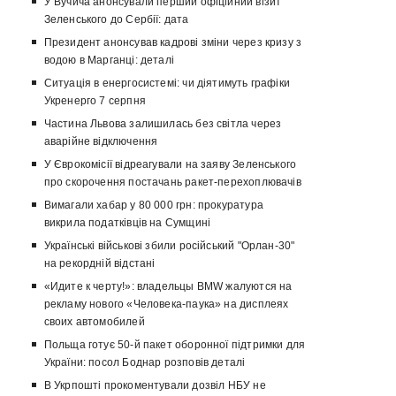
У Вучича анонсували перший офіційний візит
Зеленського до Сербії: дата
Президент анонсував кадрові зміни через кризу з
водою в Марганці: деталі
Ситуація в енергосистемі: чи діятимуть графіки
Укренерго 7 серпня
Частина Львова залишилась без світла через
аварійне відключення
У Єврокомісії відреагували на заяву Зеленського
про скорочення постачань ракет-перехоплювачів
Вимагали хабар у 80 000 грн: прокуратура
викрила податківців на Сумщині
Українські військові збили російський "Орлан-30"
на рекордній відстані
«Идите к черту!»: владельцы BMW жалуются на
рекламу нового «Человека-паука» на дисплеях
своих автомобилей
Польща готує 50-й пакет оборонної підтримки для
України: посол Боднар розповів деталі
В Укрпошті прокоментували дозвіл НБУ не