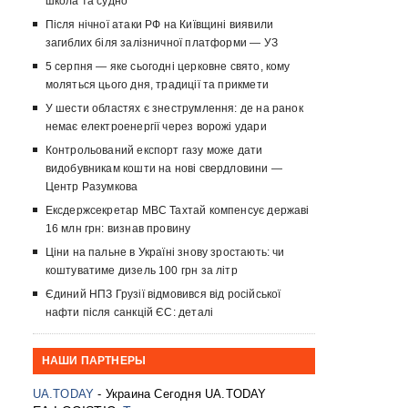
школа та судно
Після нічної атаки РФ на Київщині виявили
загиблих біля залізничної платформи — УЗ
5 серпня — яке сьогодні церковне свято, кому
моляться цього дня, традиції та прикмети
У шести областях є знеструмлення: де на ранок
немає електроенергії через ворожі удари
Контрольований експорт газу може дати
видобувникам кошти на нові свердловини —
Центр Разумкова
Ексдержсекретар МВС Тахтай компенсує державі
16 млн грн: визнав провину
Ціни на пальне в Україні знову зростають: чи
коштуватиме дизель 100 грн за літр
Єдиний НПЗ Грузії відмовився від російської
нафти після санкцій ЄС: деталі
НАШИ ПАРТНЕРЫ
UA.TODAY
- Украина Сегодня UA.TODAY