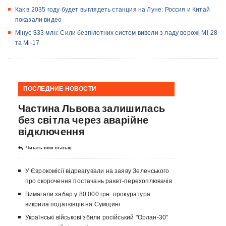
​Как в 2035 году будет выглядеть станция на Луне: Россия и Китай
показали видео
Мінус $33 млн: Сили безпілотних систем вивели з ладу ворожі Мі-28
та Мі-17
ПОСЛЕДНИЕ НОВОСТИ
Частина Львова залишилась
без світла через аварійне
відключення
Читать всю статью
У Єврокомісії відреагували на заяву Зеленського
про скорочення постачань ракет-перехоплювачів
Вимагали хабар у 80 000 грн: прокуратура
викрила податківців на Сумщині
Українські військові збили російський "Орлан-30"