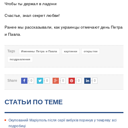
Чтобы ты держал в ладони
Счастье, знал секрет любви!
Ранее мы рассказывали, как украинцы отмечают день Петра
и Павла.
Tags
Именины Петра и Павла
картинки
открытки
поздравления
0
0
0
0
0
Share
СТАТЬИ ПО ТЕМЕ
Окупований Маріуполь після серії вибухів поринув у темряву: всі
подробиці