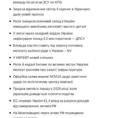
рекорду після атак ЗСУ по НПЗ
Загроза відключення світла 6 серпня: в Укренерго
дали новий прогноз
Росія знищила ключовий склад в Україні
німецького виробника автохімії і мастил: деталі
У липні через західний кордон України
зафіксували понад 4,3 млн перетинів — ДПСУ
Блокада портів ставить під загрозу половину
експорту залізної руди з України – NV
У НКРЕКП новий очільник
Росія й надалі битиме по великих містах України:
експерт розповів про захист інфраструктури
Офіційна заява мережі NOVUS щодо ракетного
удару по логістичному центру компанії
Продаж овочів із городу у 2026 році: коли
українцям доведеться платити податки
ЄС спрямує Україні €1,4 млрд за рахунок доходів
від заморожених активів РФ
На Миколаївщині через атаки РФ пошкоджені