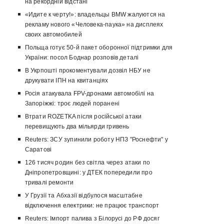
на рекордній відстані
«Идите к черту!»: владельцы BMW жалуются на
рекламу нового «Человека-паука» на дисплеях
своих автомобилей
Польща готує 50-й пакет оборонної підтримки для
України: посол Боднар розповів деталі
В Укрпошті прокоментували дозвіл НБУ не
друкувати ІПН на квитанціях
Росія атакувала FPV-дронами автомобілі на
Запоріжжі: троє людей поранені
Втрати ROZETKA після російської атаки
перевищують два мільярди гривень
Reuters: ЗСУ зупинили роботу НПЗ "Роснефти" у
Саратові
126 тисяч родин без світла через атаки по
Дніпропетровщині: у ДТЕК попередили про
тривалі ремонти
У Грузії та Абхазії відбулося масштабне
відключення електрики: не працює транспорт
Reuters: Імпорт палива з Білорусі до РФ досяг