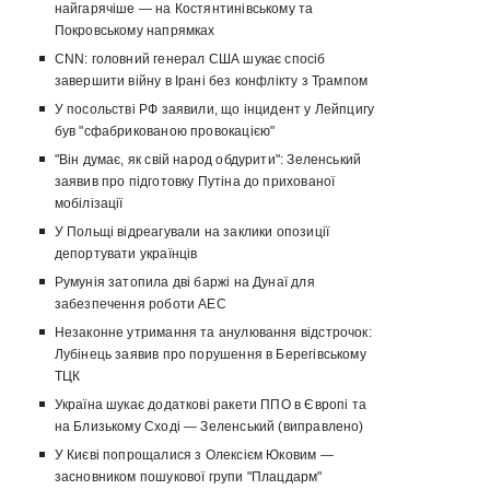
найгарячіше — на Костянтинівському та
Покровському напрямках
CNN: головний генерал США шукає спосіб
завершити війну в Ірані без конфлікту з Трампом
У посольстві РФ заявили, що інцидент у Лейпцигу
був "сфабрикованою провокацією"
"Він думає, як свій народ обдурити": Зеленський
заявив про підготовку Путіна до прихованої
мобілізації
У Польщі відреагували на заклики опозиції
депортувати українців
Румунія затопила дві баржі на Дунаї для
забезпечення роботи АЕС
Незаконне утримання та анулювання відстрочок:
Лубінець заявив про порушення в Берегівському
ТЦК
Україна шукає додаткові ракети ППО в Європі та
на Близькому Сході — Зеленський (виправлено)
У Києві попрощалися з Олексієм Юковим —
засновником пошукової групи "Плацдарм"