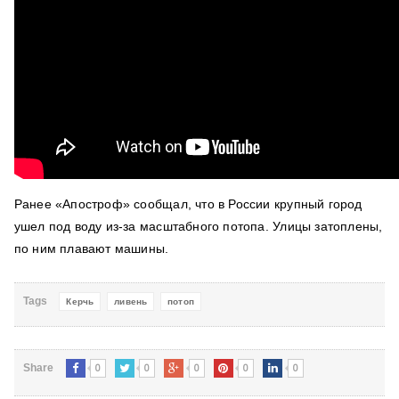
Ранее «Апостроф» сообщал, что
в России крупный город
ушел под воду из-за масштабного потопа
. Улицы затоплены,
по ним плавают машины.
Tags
Керчь
ливень
потоп
0
0
0
0
0
Share