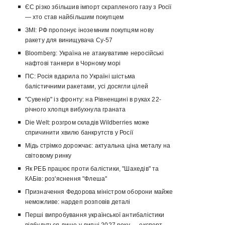
ЄС різко збільшив імпорт скрапленого газу з Росії
— хто став найбільшим покупцем
ЗМІ: РФ пропонує іноземним покупцям нову
ракету для винищувача Су-57
Bloomberg: Україна не атакуватиме неросійські
нафтові танкери в Чорному морі
ПС: Росія вдарила по Україні шістьма
балістичними ракетами, усі досягли цілей
"Сувенір" із фронту: на Рівненщині в руках 22-
річного хлопця вибухнула граната
Die Welt: розгром складів Wildberries може
спричинити хвилю банкрутств у Росії
Мідь стрімко дорожчає: актуальна ціна металу на
світовому ринку
Як РЕБ працює проти балістики, "Шахедів" та
КАБів: роз'яснення "Флеша"
Призначення Федорова міністром оборони майже
неможливе: нардеп розповів деталі
Перші випробування української антибалістики