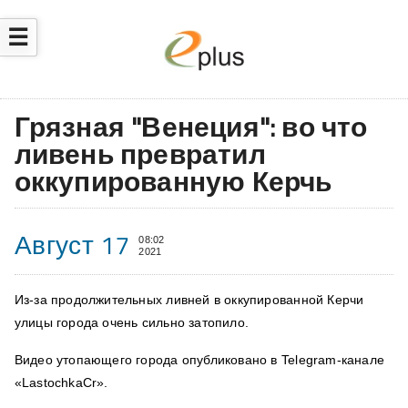
☰
​Грязная "Венеция": во что
ливень превратил
оккупированную Керчь
Август 17
08:02
2021
Из-за
продолжительных ливней в оккупированной Керчи
улицы города очень сильно затопило.
Видео утопающего города опубликовано в Telegram-канале
«
LastochkaCr».