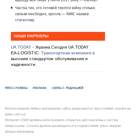
відбудуться лише у липні 2027 року — експерт
Частка тих, хто готовий терпіти війну стільки,
скільки необхідно, зросла — КМІС назвав
статистику
НАШИ ПАРТНЕРЫ
UA.TODAY
- Украина Сегодня UA.TODAY
EA-LOGISTIC:
Транспортная компания
с
высоким стандартом обслуживания и
надежности.
ПРЕСС-РЕЛИЗЫ
РЕКЛАМА
СВЯЗЬ С РЕДАКЦИЕЙ
Использование любых материалов сайта разрешается при условии ссылки на
eplus.com.ua
Интернет-СМИ должны использовать открытую для поисковых систем
гиперссылку. Ссылка должна размещаться в подзаголовке или в первом
абзаце материала.