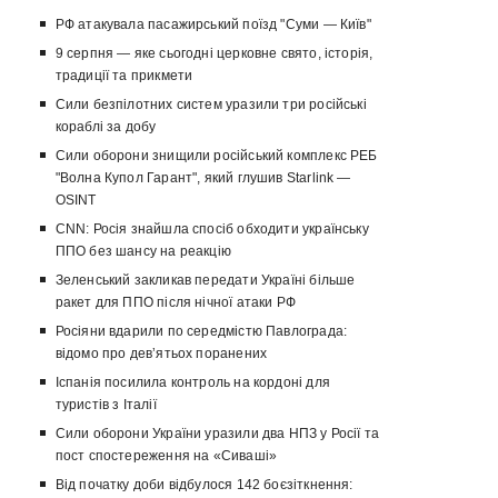
РФ атакувала пасажирський поїзд "Суми — Київ"
9 серпня — яке сьогодні церковне свято, історія,
традиції та прикмети
Сили безпілотних систем уразили три російські
кораблі за добу
Сили оборони знищили російський комплекс РЕБ
"Волна Купол Гарант", який глушив Starlink —
OSINT
CNN: Росія знайшла спосіб обходити українську
ППО без шансу на реакцію
Зеленський закликав передати Україні більше
ракет для ППО після нічної атаки РФ
Росіяни вдарили по середмістю Павлограда:
відомо про девʼятьох поранених
Іспанія посилила контроль на кордоні для
туристів з Італії
Сили оборони України уразили два НПЗ у Росії та
пост спостереження на «Сиваші»
Від початку доби відбулося 142 боєзіткнення: