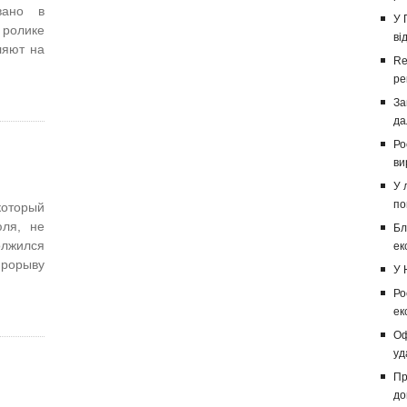
вано в
У 
ролике
ві
ляют на
Re
ре
За
да
Ро
ви
У 
по
оторый
ля, не
Бл
олжился
ек
рорыву
У 
Ро
ек
Оф
уд
Пр
до