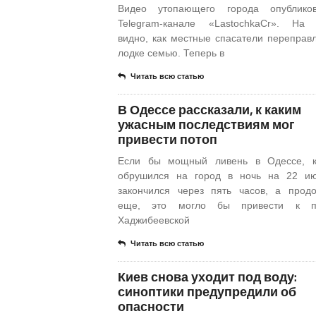
Видео утопающего города опублико
Telegram-канале «LastochkaCr». На 
видно, как местные спасатели переправ
лодке семью. Теперь в
Читать всю статью
​В Одессе рассказали, к каким
ужасным последствиям мог
привести потоп
Если бы мощный ливень в Одессе, к
обрушился на город в ночь на 22 ию
закончился через пять часов, а прод
еще, это могло бы привести к п
Хаджибеевской
Читать всю статью
Киев снова уходит под воду:
синоптики предупредили об
опасности