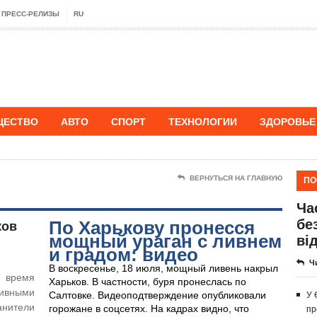
ПРЕСС-РЕЛИЗЫ
RU
ЩЕСТВО
АВТО
СПОРТ
ТЕХНОЛОГИИ
ЗДОРОВЬЕ
ПО
ВЕРНУТЬСЯ НА ГЛАВНУЮ
Ча
бе
ков
​По Харькову пронесся
ві
мощный ураган с ливнем
и градом: видео
Ч
В воскресенье, 18 июля, мощный ливень накрыл
о время
Харьков. В частности, буря пронеслась по
ливными
Салтовке. Видеоподтверждение опубликовали
У 
нители
горожане в соцсетях. На кадрах видно, что
пр