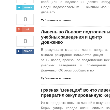
сообщили о подозрении девяти фигур
Среди подозреваемых — бывший мэр О
TWEET
двое его
0
Читать всю статью
+1
Ливень во Львове: подтоплены
учебных заведения и Центр
0
Довженко
В результате мощного ливня, когда во
SHARE
выпало рекордное количество дождя —
за 12 часов, произошло подтопление нес
учебных заведений и помещения 
Довженко. Об этом сообщили во
Читать всю статью
​Грязная "Венеция": во что ливе
превратил оккупированную Ке
Из-за продолжительных ливней в оккупир
Керчи улицы города очень сильно за