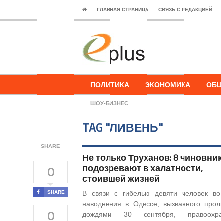
ГЛАВНАЯ СТРАНИЦА
СВЯЗЬ С РЕДАКЦИЕЙ
ПОЛИТИКА
ЭКОНОМИКА
ОБ
ШОУ-БИЗНЕС
TAG "ЛИВЕНЬ"
SHARE
Не только Труханов: 8 чиновни
подозревают в халатности,
0
стоившей жизней
SHARE
В связи с гибелью девяти человек в
наводнения в Одессе, вызванного про
0
дождями 30 сентября, правоохра