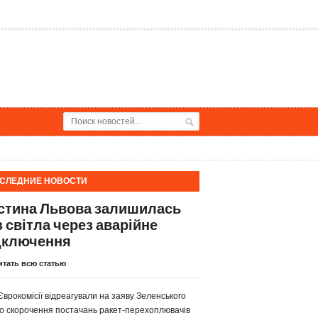
СЛЕДНИЕ НОВОСТИ
стина Львова залишилась
з світла через аварійне
дключення
итать всю статью
Єврокомісії відреагували на заяву Зеленського
о скорочення постачань ракет-перехоплювачів