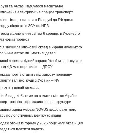
Грузії та Абхазії відбулося масштабне
дключення електрики: не працює транспорт
uters: Імпорт палива з Білорусі до РФ досяг
корду після атак ЗСУ по НПЗ
гроза відключення світла 6 серпня: в Укренерго
ли новий прогноз
сія знищила ключовий склад в Україні німецького
робника автохімії і мастил: деталі
липні через західний кордон України зафіксували
над 4,3 млн перетинів — ДПСУ
окада портів ставить під загрозу половину
спорту залізної руди з України – NV
НКРЕКП новий очільник
сія й надалі битиме по великих містах України:
сперт розповів про захист інфраструктури
іційна заява мережі NOVUS щодо ракетного
ару по логістичному центру компанії
одаж овочів із городу у 2026 році: коли українцям
ведеться платити податки