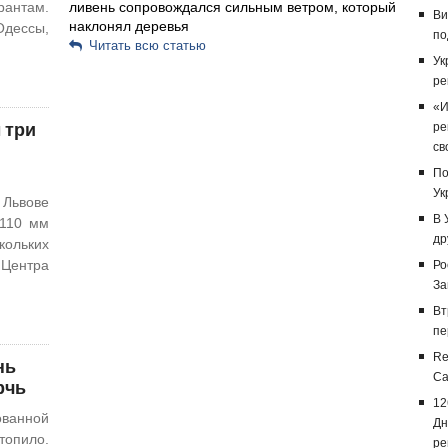
антам.
ливень сопровождался сильным ветром, который
Ви
наклонял деревья
дессы,
по
Читать всю статью
Ук
ре
«И
 три
ре
св
По
Ук
 Львове
В 
 110 мм
др
кольких
Центра
Ро
За
Вт
пе
Re
нь
Са
рчь
12
ованной
Дн
топило.
ре