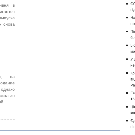
ЄС
ивня в
ві
игается
ыпуска
На
е снова
шк
Пі
бі
5 
мо
У 
не
Ко
ы, на
ви
лодание
Ра
 однако
Ек
есколько
16
ий
Ці
ко
Єд
пі