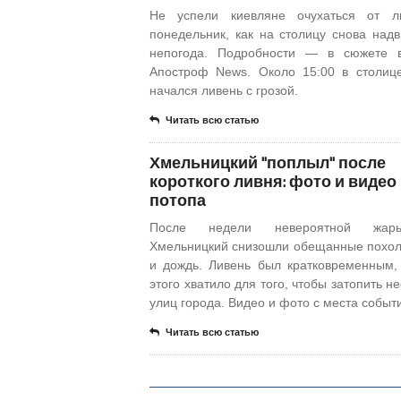
Не успели киевляне очухаться от л
понедельник, как на столицу снова надв
непогода. Подробности — в сюжете в
Апостроф News. Около 15:00 в столиц
начался ливень с грозой.
Читать всю статью
Хмельницкий "поплыл" после
короткого ливня: фото и видео
потопа
После недели невероятной жар
Хмельницкий снизошли обещанные похо
и дождь. Ливень был кратковременным,
этого хватило для того, чтобы затопить н
улиц города. Видео и фото с места событ
Читать всю статью