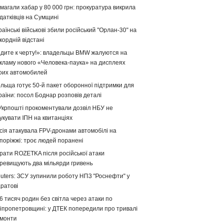
магали хабар у 80 000 грн: прокуратура викрила
датківців на Сумщині
раїнські військові збили російський "Орлан-30" на
кордній відстані
дите к черту!»: владельцы BMW жалуются на
кламу нового «Человека-паука» на дисплеях
оих автомобилей
льща готує 50-й пакет оборонної підтримки для
раїни: посол Боднар розповів деталі
Укрпошті прокоментували дозвіл НБУ не
укувати ІПН на квитанціях
сія атакувала FPV-дронами автомобілі на
поріжжі: троє людей поранені
рати ROZETKA після російської атаки
ревищують два мільярди гривень
uters: ЗСУ зупинили роботу НПЗ "Роснефти" у
ратові
6 тисяч родин без світла через атаки по
іпропетровщині: у ДТЕК попередили про тривалі
монти