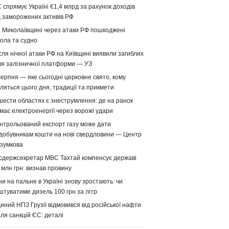
 спрямує Україні €1,4 млрд за рахунок доходів
д заморожених активів РФ
 Миколаївщині через атаки РФ пошкоджені
ола та судно
сля нічної атаки РФ на Київщині виявили загиблих
ля залізничної платформи — УЗ
серпня — яке сьогодні церковне свято, кому
ляться цього дня, традиції та прикмети
шести областях є знеструмлення: де на ранок
має електроенергії через ворожі удари
нтрольований експорт газу може дати
добувникам кошти на нові свердловини — Центр
зумкова
сдержсекретар МВС Тахтай компенсує державі
 млн грн: визнав провину
ни на пальне в Україні знову зростають: чи
штуватиме дизель 100 грн за літр
иний НПЗ Грузії відмовився від російської нафти
сля санкцій ЄС: деталі