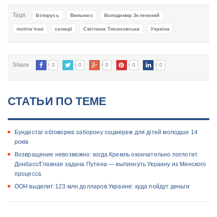
Tags
Білорусь
Вильнюс
Володимир Зеленский
політв’язні
санкції
Світлана Тихановська
Україна
0
0
0
0
0
Share
СТАТЬИ ПО ТЕМЕ
Бундестаг обговорює заборону соцмереж для дітей молодше 14
років
Возвращение невозможно: когда Кремль окончательно поглотит
Донбасс/Главная задача Путина — выпихнуть Украину из Минского
процесса
ООН выделит 123 млн долларов Украине: куда пойдут деньги