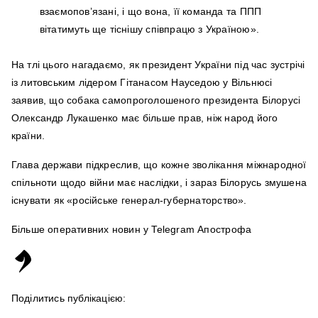
взаємопов’язані, і що вона, її команда та ППП
вітатимуть ще тіснішу співпрацю з Україною».
На тлі цього нагадаємо, як президент України під час зустрічі
із литовським лідером Гітанасом Науседою у Вільнюсі
заявив, що собака самопроголошеного президента Білорусі
Олександр Лукашенко має більше прав, ніж народ його
країни.
Глава держави підкреслив, що кожне зволікання міжнародної
спільноти щодо війни має наслідки, і зараз Білорусь змушена
існувати як «російське генерал-губернаторство».
Більше оперативних новин у Telegram Апострофа
Поділитись публікацією: