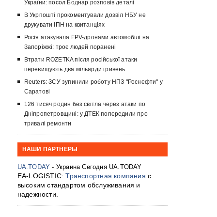
України: посол Боднар розповів деталі
В Укрпошті прокоментували дозвіл НБУ не
друкувати ІПН на квитанціях
Росія атакувала FPV-дронами автомобілі на
Запоріжжі: троє людей поранені
Втрати ROZETKA після російської атаки
перевищують два мільярди гривень
Reuters: ЗСУ зупинили роботу НПЗ "Роснефти" у
Саратові
126 тисяч родин без світла через атаки по
Дніпропетровщині: у ДТЕК попередили про
тривалі ремонти
НАШИ ПАРТНЕРЫ
UA.TODAY
- Украина Сегодня UA.TODAY
EA-LOGISTIC:
Транспортная компания
с
высоким стандартом обслуживания и
надежности.