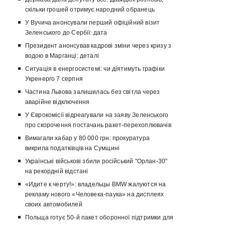
скільки грошей отримує народний обранець
У Вучича анонсували перший офіційний візит
Зеленського до Сербії: дата
Президент анонсував кадрові зміни через кризу з
водою в Марганці: деталі
Ситуація в енергосистемі: чи діятимуть графіки
Укренерго 7 серпня
Частина Львова залишилась без світла через
аварійне відключення
У Єврокомісії відреагували на заяву Зеленського
про скорочення постачань ракет-перехоплювачів
Вимагали хабар у 80 000 грн: прокуратура
викрила податківців на Сумщині
Українські військові збили російський "Орлан-30"
на рекордній відстані
«Идите к черту!»: владельцы BMW жалуются на
рекламу нового «Человека-паука» на дисплеях
своих автомобилей
Польща готує 50-й пакет оборонної підтримки для