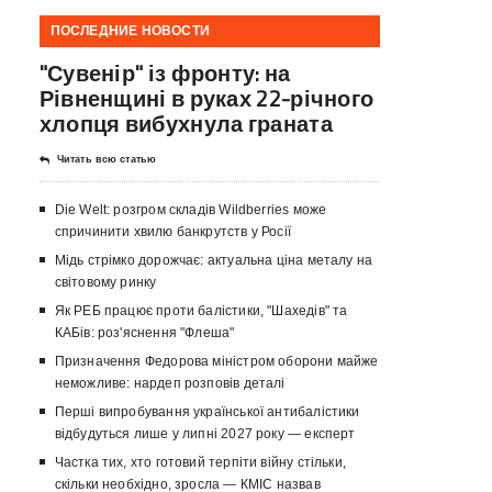
ПОСЛЕДНИЕ НОВОСТИ
"Сувенір" із фронту: на
Рівненщині в руках 22-річного
хлопця вибухнула граната
Читать всю статью
Die Welt: розгром складів Wildberries може
спричинити хвилю банкрутств у Росії
Мідь стрімко дорожчає: актуальна ціна металу на
світовому ринку
Як РЕБ працює проти балістики, "Шахедів" та
КАБів: роз'яснення "Флеша"
Призначення Федорова міністром оборони майже
неможливе: нардеп розповів деталі
Перші випробування української антибалістики
відбудуться лише у липні 2027 року — експерт
Частка тих, хто готовий терпіти війну стільки,
скільки необхідно, зросла — КМІС назвав