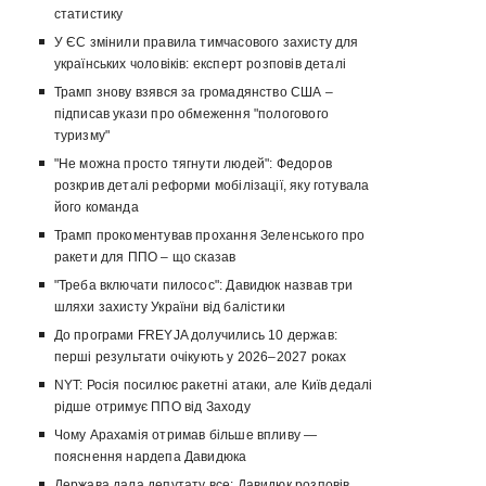
статистику
У ЄС змінили правила тимчасового захисту для
українських чоловіків: експерт розповів деталі
Трамп знову взявся за громадянство США –
підписав укази про обмеження "пологового
туризму"
"Не можна просто тягнути людей": Федоров
розкрив деталі реформи мобілізації, яку готувала
його команда
Трамп прокоментував прохання Зеленського про
ракети для ППО – що сказав
"Треба включати пилосос": Давидюк назвав три
шляхи захисту України від балістики
До програми FREYJA долучились 10 держав:
перші результати очікують у 2026–2027 роках
NYT: Росія посилює ракетні атаки, але Київ дедалі
рідше отримує ППО від Заходу
Чому Арахамія отримав більше впливу —
пояснення нардепа Давидюка
Держава дала депутату все: Давидюк розповів,