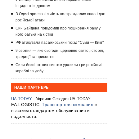
інцидент із дроном
В Одесі зросла кількість постраждалих внаслідок
російської атаки
Син Байдена повідомив про поширення раку у
його батька на кістки
РФ атакувала пасажирський поїзд "Суми — Київ"
9 серпня — яке сьогодні церковне свято, історія,
традиції та прикмети
Сили безпілотних систем уразили три російські
кораблі за добу
НАШИ ПАРТНЕРЫ
UA.TODAY
- Украина Сегодня UA.TODAY
EA-LOGISTIC:
Транспортная компания
с
высоким стандартом обслуживания и
надежности.