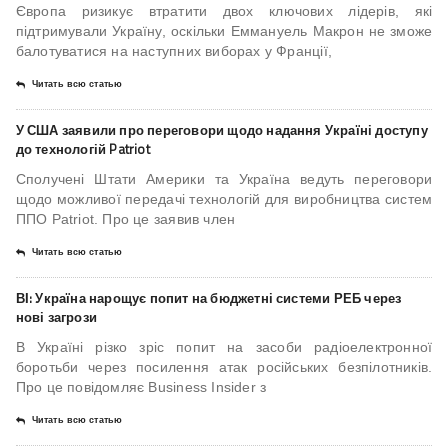
Європа ризикує втратити двох ключових лідерів, які
підтримували Україну, оскільки Еммануель Макрон не зможе
балотуватися на наступних виборах у Франції,
Читать всю статью
У США заявили про переговори щодо надання Україні доступу
до технологій Patriot
Сполучені Штати Америки та Україна ведуть переговори
щодо можливої передачі технологій для виробництва систем
ППО Patriot. Про це заявив член
Читать всю статью
ВІ: Україна нарощує попит на бюджетні системи РЕБ через
нові загрози
В Україні різко зріс попит на засоби радіоелектронної
боротьби через посилення атак російських безпілотників.
Про це повідомляє Business Insider з
Читать всю статью