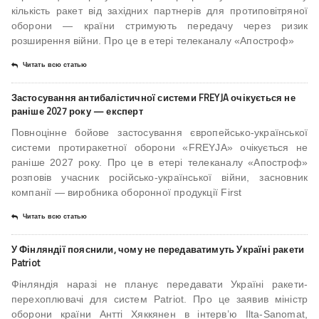
кількість ракет від західних партнерів для протиповітряної
оборони — країни стримують передачу через ризик
розширення війни. Про це в етері телеканалу «Апостроф»
Читать всю статью
Застосування антибалістичної системи FREYJA очікується не
раніше 2027 року — експерт
Повноцінне бойове застосування європейсько-української
системи протиракетної оборони «FREYJA» очікується не
раніше 2027 року. Про це в етері телеканалу «Апостроф»
розповів учасник російсько-української війни, засновник
компанії — виробника оборонної продукції First
Читать всю статью
У Фінляндії пояснили, чому не передаватимуть Україні ракети
Patriot
Фінляндія наразі не планує передавати Україні ракети-
перехоплювачі для систем Patriot. Про це заявив міністр
оборони країни Антті Хяккянен в інтерв’ю Ilta-Sanomat,