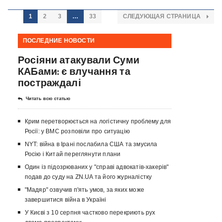
1
2
3
…
33
СЛЕДУЮЩАЯ СТРАНИЦА
ПОСЛЕДНИЕ НОВОСТИ
Росіяни атакували Суми
КАБами: є влучання та
постраждалі
Читать всю статью
Крим перетворюється на логістичну проблему для
Росії: у ВМС розповіли про ситуацію
NYT: війна в Ірані послабила США та змусила
Росію і Китай переглянути плани
Один із підозрюваних у "справі адвокатів-хакерів"
подав до суду на ZN.UA та його журналістку
"Мадяр" озвучив п'ять умов, за яких може
завершитися війна в Україні
У Києві з 10 серпня частково перекриють рух