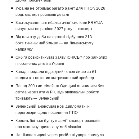
двома проспектами
Україна не отримає багато ракет для ППО у 2026
році: експерт розповів деталі
Застосування антибалістичної системи FREYJA
очікується не раніше 2027 року — експерт
Від початку доби на фронті відбулося 213
боєзіткнень: найбільше — на Лиманському
напрямку
Сибіга розкритикував заяву ЮНІСЕФ про загиблих
і поранених дітей в Україні
Канаді продали підводний човен лише за £1 —
згодом він потопив американський крейсер
Понад 300 тис. сімей на Одещині опинилися без
світла через атаку РФ, відновлювальні роботи
тривають — Зеленський
Зеленський анонсував нові дипломатичні
переговори щодо посилення ППО
Кремль боїться бунту в армії: експерт розповів
про можливу приховану мобілізацію
На Нікопольщині через російські удари загинула