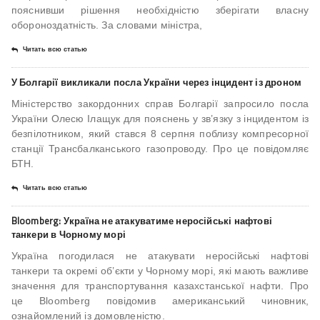
пояснивши рішення необхідністю зберігати власну
обороноздатність. За словами міністра,
Читать всю статью
У Болгарії викликали посла України через інцидент із дроном
Міністерство закордонних справ Болгарії запросило посла
України Олесю Ілащук для пояснень у зв’язку з інцидентом із
безпілотником, який стався 8 серпня поблизу компресорної
станції Трансбалканського газопроводу. Про це повідомляє
БТН.
Читать всю статью
Bloomberg: Україна не атакуватиме неросійські нафтові
танкери в Чорному морі
Україна погодилася не атакувати неросійські нафтові
танкери та окремі об’єкти у Чорному морі, які мають важливе
значення для транспортування казахстанської нафти. Про
це Bloomberg повідомив американський чиновник,
ознайомлений із домовленістю.