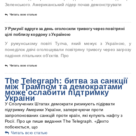
Зеленського. Американський лідер почав демонструвати
Читать всю статью
У Румунії вдруге за день оголосили тривогу через повітряні
цілі поблизу кордону з Україною
У румунському повіті Тулча, який межує з Україною, у
понеділок двічі оголошували повітряну тривогу через загрозу
падіння літальних об’єктів. Про
Читать всю статью
The Telegraph: битва за санкції
між Трампом та демократами
може ослабити підтримку
України
У Сполучених Штатах демократи ризикують підірвати
підтримку Америки України, заперечуючи проти
запропонованих санкцій проти країн, які купують нафту з
Росії. Про це пише видання The Telegraph. «Дехто
побоюється, що
Читать всю статью