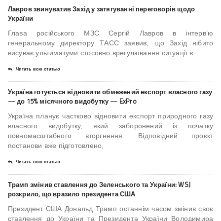
Лавров звинуватив Захід у затягуванні переговорів щодо
України
Глава російського МЗС Сергій Лавров в інтерв’ю
генеральному директору ТАСС заявив, що Захід нібито
висуває ультиматуми стосовно врегулювання ситуації в
Читать всю статью
Україна готується відновити обмежений експорт власного газу
— до 15% місячного видобутку — ExPro
Україна планує частково відновити експорт природного газу
власного видобутку, який заборонений із початку
повномасштабного вторгнення. Відповідний проєкт
постанови вже підготовлено,
Читать всю статью
Трамп змінив ставлення до Зеленського та України: WSJ
розкрило, що вразило президента США
Президент США Дональд Трамп останнім часом змінив своє
ставлення до України та Президента України Володимира