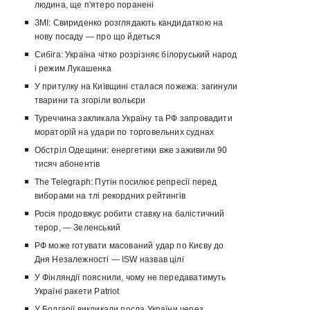
людина, ще п'ятеро поранені
ЗМІ: Свириденко розглядають кандидаткою на
нову посаду — про що йдеться
Сибіга: Україна чітко розрізняє білоруський народ
і режим Лукашенка
У притулку на Київщині сталася пожежа: загинули
тварини та згоріли вольєри
Туреччина закликала Україну та РФ запровадити
мораторій на удари по торговельних суднах
Обстріл Одещини: енергетики вже заживили 90
тисяч абонентів
The Telegraph: Путін посилює репресії перед
виборами на тлі рекордних рейтингів
Росія продовжує робити ставку на балістичний
терор, — Зеленський
РФ може готувати масований удар по Києву до
Дня Незалежності — ISW назвав цілі
У Фінляндії пояснили, чому не передаватимуть
Україні ракети Patriot
У Болгарії викликали посла України через