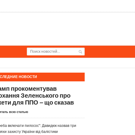
СЛЕДНИЕ НОВОСТИ
амп прокоментував
охання Зеленського про
кети для ППО – що сказав
итать всю статью
реба включати пилосос": Давидюк назвав три
яхи захисту України від балістики