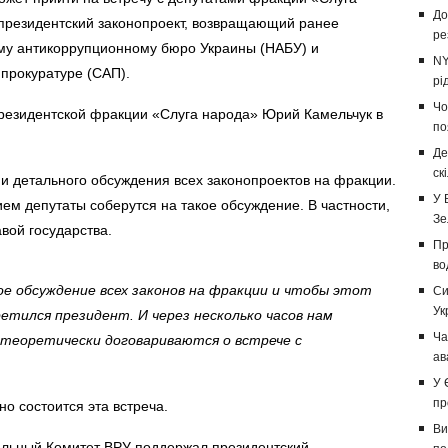
До
президентский законопроект, возвращающий ранее
ре
му антикоррупционному бюро Украины (НАБУ) и
NY
прокуратуре (САП).
рі
Чо
резидентской фракции «Слуга народа» Юрий Камельчук в
по
Де
ск
и детального обсуждения всех законопроектов на фракции.
У 
ем депутаты соберутся на такое обсуждение. В частности,
Зе
вой государства.
Пр
во
е обсуждение всех законов на фракции и чтобы этот
Си
Ук
ретился президент. И через несколько часов нам
Ча
 теоретически договариваются о встрече с
ав
У 
пр
но состоится эта встреча.
Ви
льный Комитет ВРУ поддержал президентский