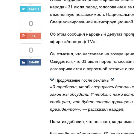
народа» 31 июля перед голосованием за 
TWEET
отмененную независимость Национально
0
Специализированной антикоррупционной 
Об этом сообщил народный депутат проп
+1
эфире «Апостроф TV».
0
Он отметил, что настаивал на возвращени
Ожидается, что 31 июля перед голосовани
SHARE
договариваются о вероятной встрече с гла
Продолжение после рекламы
«Я требовал, чтобы вернулось детально
закон мы обсудили. И чтобы с нами вст
сообщили, что будет завтра фракция и
президентом»,
— рассказал нардеп.
Политик добавил, что не знает, когда имен
Как сообщал «Апостроф», 30 июля профи