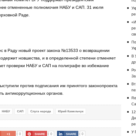
по
нее отмененные полномочия НАБУ и САП. 31 июля
Ук
ре
ерховной Раде.
«И
ре
св
По
Ук
ес в Раду новый проект закона №13533 о возвращении
В 
одержит новшества, и в определенной степени отменяет
др
ет проверки НАБУ и САП на полиграфе во избежание
Ро
За
Вт
выступили против подписания им принятого законопроекта
пе
ть антикоррупционных органов.
Re
Са
НАБУ
САП
Слуга народа
Юрий Камельчук
12
Дн
ре
У 
0
0
0
+1
SHARE
SHARE