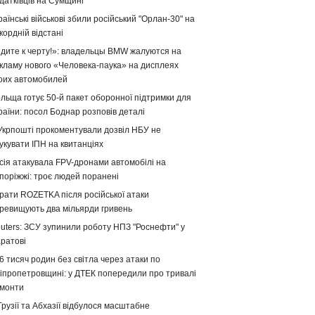
датківців на Сумщині
раїнські військові збили російський "Орлан-30" на
кордній відстані
дите к черту!»: владельцы BMW жалуются на
кламу нового «Человека-паука» на дисплеях
оих автомобилей
льща готує 50-й пакет оборонної підтримки для
раїни: посол Боднар розповів деталі
Укрпошті прокоментували дозвіл НБУ не
укувати ІПН на квитанціях
сія атакувала FPV-дронами автомобілі на
поріжжі: троє людей поранені
рати ROZETKA після російської атаки
ревищують два мільярди гривень
uters: ЗСУ зупинили роботу НПЗ "Роснефти" у
ратові
6 тисяч родин без світла через атаки по
іпропетровщині: у ДТЕК попередили про тривалі
монти
Грузії та Абхазії відбулося масштабне