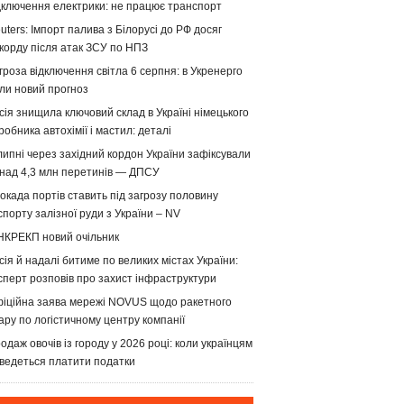
дключення електрики: не працює транспорт
uters: Імпорт палива з Білорусі до РФ досяг
корду після атак ЗСУ по НПЗ
гроза відключення світла 6 серпня: в Укренерго
ли новий прогноз
сія знищила ключовий склад в Україні німецького
робника автохімії і мастил: деталі
липні через західний кордон України зафіксували
над 4,3 млн перетинів — ДПСУ
окада портів ставить під загрозу половину
спорту залізної руди з України – NV
НКРЕКП новий очільник
сія й надалі битиме по великих містах України:
сперт розповів про захист інфраструктури
іційна заява мережі NOVUS щодо ракетного
ару по логістичному центру компанії
одаж овочів із городу у 2026 році: коли українцям
ведеться платити податки