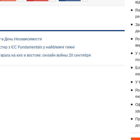
ві
Re
ре
За
да
у в День Независимости
Ро
ви
стер з ЄС Fundamentals у найближчі тижні
У 
врага на юге и востоке: онлайн войны 20 сентября
по
Бл
ек
У 
Ро
ек
Оф
уд
Пр
до