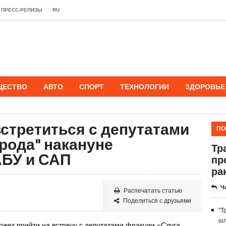
ПРЕСС-РЕЛИЗЫ
RU
ЩЕСТВО
АВТО
СПОРТ
ТЕХНОЛОГИИ
ЗДОРОВЬЕ
стретиться с депутатами
ПО
рода" накануне
Тр
АБУ и САП
пр
ра
Ч
Распечатать статью
Поделиться с друзьями
"Т
шл
ожет прийти на встречу с депутатами фракции «Слуга