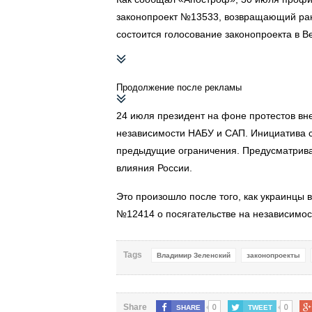
законопроект №13533, возвращающий ра
состоится голосование законопроекта в В
Продолжение после рекламы
24 июля президент на фоне протестов вн
независимости НАБУ и САП. Инициатива с
предыдущие ограничения. Предусматрива
влияния России.
Это произошло после того, как украинцы 
№12414 о посягательстве на независимос
Tags
Владимир Зеленский
законопроекты
0
0
Share
SHARE
TWEET