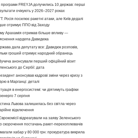
 програми FREYJA долучились 10 держав: перші
зультати очікують у 2026–2027 роках
T: Росія посилює ракетні атаки, але Київ дедалі
дше отримує ППО від Заходу
му Арахамія отримав більше впливу —
яснення нардепа Давидюка
ржава дала депутату все: Давидюк розповів,
ільки грошей отримує народний обранець
Вучича анонсували перший офіційний візит
ленського до Сербії: дата
езидент анонсував кадрові зміни через кризу з
дою в Марганці: деталі
туація в енергосистемі: чи діятимуть графіки
ренерго 7 серпня
стина Львова залишилась без світла через
арійне відключення
Єврокомісії відреагували на заяву Зеленського
о скорочення постачань ракет-перехоплювачів
магали хабар у 80 000 грн: прокуратура викрила