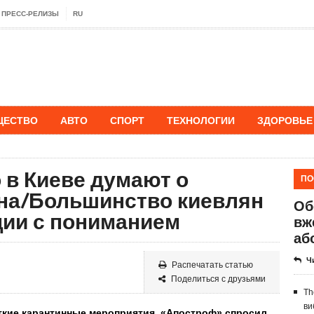
ПРЕСС-РЕЛИЗЫ
RU
ЩЕСТВО
АВТО
СПОРТ
ТЕХНОЛОГИИ
ЗДОРОВЬЕ
о в Киеве думают о
ПО
на/Большинство киевлян
Об
ции с пониманием
вж
аб
Ч
Распечатать статью
Поделиться с друзьями
Th
ви
ткие карантинные мероприятия
. «Апостроф» спросил