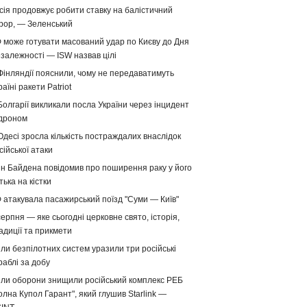
сія продовжує робити ставку на балістичний
рор, — Зеленський
 може готувати масований удар по Києву до Дня
залежності — ISW назвав цілі
Фінляндії пояснили, чому не передаватимуть
раїні ракети Patriot
Болгарії викликали посла України через інцидент
 дроном
Одесі зросла кількість постраждалих внаслідок
сійської атаки
н Байдена повідомив про поширення раку у його
тька на кістки
 атакувала пасажирський поїзд "Суми — Київ"
серпня — яке сьогодні церковне свято, історія,
адиції та прикмети
ли безпілотних систем уразили три російські
раблі за добу
ли оборони знищили російський комплекс РЕБ
олна Купол Гарант", який глушив Starlink —