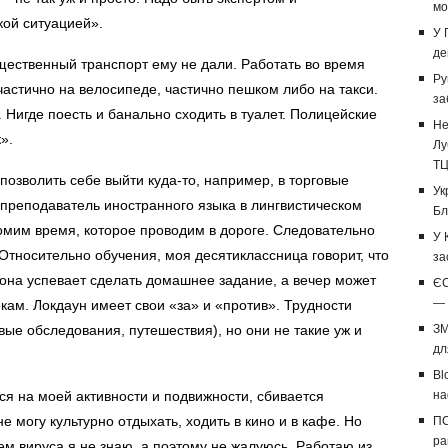
мо
кой ситуацией».
У 
де
бщественный транспорт ему не дали. Работать во время
Ру
астично на велосипеде, частично пешком либо на такси.
за
в. Нигде поесть и банально сходить в туалет. Полицейские
Не
».
Лу
Т
позволить себе выйти куда-то, например, в торговые
Ук
т преподаватель иностранного языка в лингвистическом
Бл
омим время, которое проводим в дороге. Следовательно
У 
 Относительно обучения, моя десятиклассница говорит, что
за
 она успевает сделать домашнее задание, а вечер может
ЄС
— 
окам. Локдаун имеет свои «за» и «против». Трудности
овые обследования, путешествия), но они не такие уж и
ЗМ
дл
Bl
ся на моей активности и подвижности, сбивается
на
е могу культурно отдыхать, ходить в кино и в кафе. Но
ПС
ра
м вируса я не знаю, а поэтому не жалуюсь. Работаю из