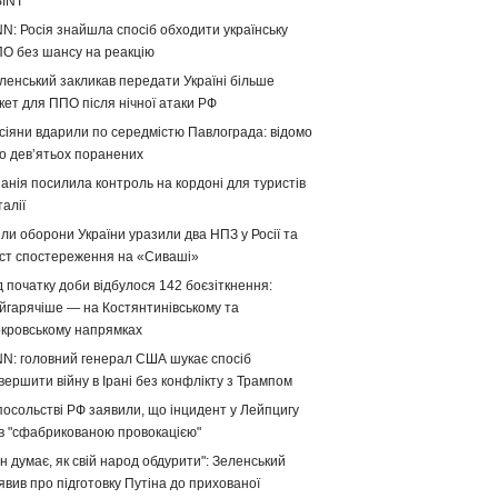
INT
N: Росія знайшла спосіб обходити українську
О без шансу на реакцію
ленський закликав передати Україні більше
кет для ППО після нічної атаки РФ
сіяни вдарили по середмістю Павлограда: відомо
о девʼятьох поранених
панія посилила контроль на кордоні для туристів
талії
ли оборони України уразили два НПЗ у Росії та
ст спостереження на «Сиваші»
д початку доби відбулося 142 боєзіткнення:
йгарячіше — на Костянтинівському та
кровському напрямках
N: головний генерал США шукає спосіб
вершити війну в Ірані без конфлікту з Трампом
посольстві РФ заявили, що інцидент у Лейпцигу
в "сфабрикованою провокацією"
ін думає, як свій народ обдурити": Зеленський
явив про підготовку Путіна до прихованої