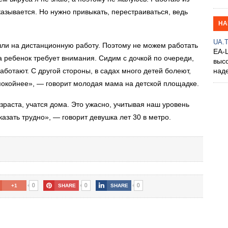
казывается. Но нужно привыкать, перестраиваться, ведь
НА
UA.
шли на дистанционную работу. Поэтому не можем работать
EA-
 а ребенок требует внимания. Сидим с дочкой по очереди,
выс
аботают. С другой стороны, в садах много детей болеют,
над
спокойнее», — говорит молодая мама на детской площадке.
зраста, учатся дома. Это ужасно, учитывая наш уровень
казать трудно», — говорит девушка лет 30 в метро.
0
0
0
+1
SHARE
SHARE