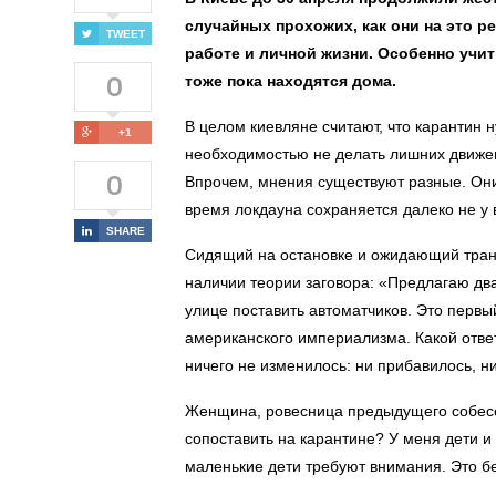
случайных прохожих, как они на это р
TWEET
работе и личной жизни. Особенно учит
0
тоже пока находятся дома.
В целом киевляне считают, что карантин 
+1
необходимостью не делать лишних движен
0
Впрочем, мнения существуют разные. Они 
время локдауна сохраняется далеко не у 
SHARE
Сидящий на остановке и ожидающий тран
наличии теории заговора: «Предлагаю два 
улице поставить автоматчиков. Это первы
американского империализма. Какой ответ
ничего не изменилось: ни прибавилось, н
Женщина, ровесница предыдущего собесед
сопоставить на карантине? У меня дети и 
маленькие дети требуют внимания. Это б