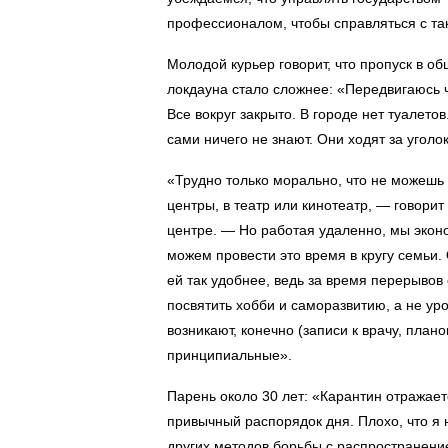
профессионалом, чтобы справляться с та
Молодой курьер говорит, что пропуск в о
локдауна стало сложнее: «Передвигаюсь ч
Все вокруг закрыто. В городе нет туалето
сами ничего не знают. Они ходят за уголок
«Трудно только морально, что не можешь 
центры, в театр или кинотеатр, — говори
центре. — Но работая удаленно, мы экон
можем провести это время в кругу семьи.
ей так удобнее, ведь за время перерывов
посвятить хобби и саморазвитию, а не ур
возникают, конечно (записи к врачу, план
принципиальные».
Парень около 30 лет: «Карантин отражает
привычный распорядок дня. Плохо, что я н
других методов борьбы с распространение