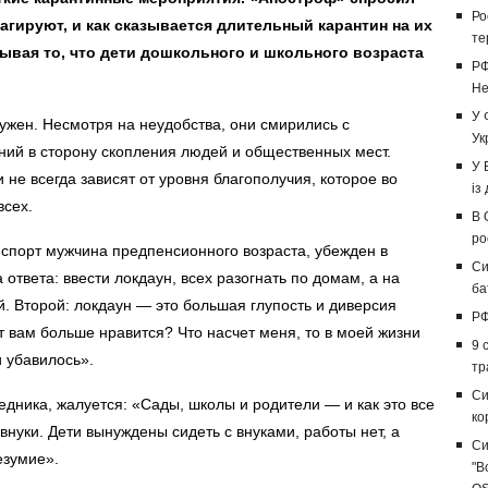
Ро
еагируют, и как сказывается длительный карантин на их
те
ывая то, что дети дошкольного и школьного возраста
РФ
Не
У 
нужен. Несмотря на неудобства, они смирились с
Ук
ий в сторону скопления людей и общественных мест.
У 
не всегда зависят от уровня благополучия, которое во
із
всех.
В 
ро
спорт мужчина предпенсионного возраста, убежден в
Си
ответа: ввести локдаун, всех разогнать по домам, а на
ба
й. Второй: локдаун — это большая глупость и диверсия
РФ
 вам больше нравится? Что насчет меня, то в моей жизни
9 
и убавилось».
тр
Си
ника, жалуется: «Сады, школы и родители — и как это все
ко
внуки. Дети вынуждены сидеть с внуками, работы нет, а
Си
езумие».
"В