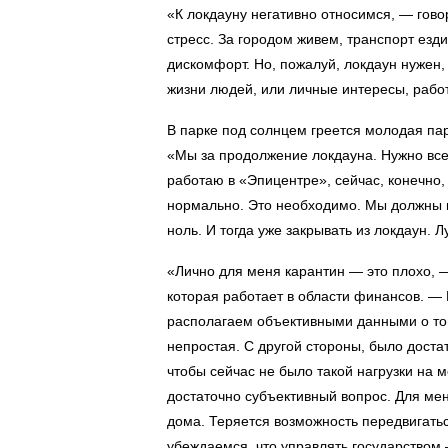
«К локдауну негативно относимся, — гов
стресс. За городом живем, транспорт езд
дискомфорт. Но, пожалуй, локдаун нужен,
жизни людей, или личные интересы, работ
В парке под солнцем греется молодая па
«Мы за продолжение локдауна. Нужно все з
работаю в «Эпицентре», сейчас, конечно,
нормально. Это необходимо. Мы должны в
ноль. И тогда уже закрывать из локдаун. 
«Лично для меня карантин — это плохо, 
которая работает в области финансов. —
располагаем объективными данными о том
непростая. С другой стороны, было доста
чтобы сейчас не было такой нагрузки на 
достаточно субъективный вопрос. Для меня
дома. Теряется возможность передвигать
убеждаемся, что управлять государством 