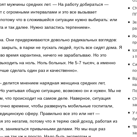
OS
орят мужчины средних лет. — На работу добираться —
CN
ит с огромными интервалами и это все вызывает
ПП
 потому что в сложившейся ситуации нужно выбирать: или
Зе
а и так далее. Нужно запастись терпением».
ра
Ро
ра. Они придерживаются довольно радикальных взглядов:
пр
акрыть, в парки не пускать людей, пусть все сидят дома. Я
Іс
 во время карантина, ничего не зарабатываю. Но это
з І
ыходить на ноль. Ноль больных. Не 5-7 тысяч, а именно
Си
Лучше сделать один раз и качественно».
по
Ві
— делится мнением нарядная женщина средних лет,
на
 Но учитывая общую ситуацию, возможно он и нужен. Мы не
По
, что происходит на самом деле. Наверное, ситуация
CN
за
точно времени, чтобы развернуть мобильные госпитали,
У 
медицинскую сферу. Правильно все это или нет —
бу
 это негатив, потому что я теряю свой доход, работая из
"В
ся, заниматься привычными делами. Но мы еще раз
за
— не так уж и просто. Надо быть экспертом и