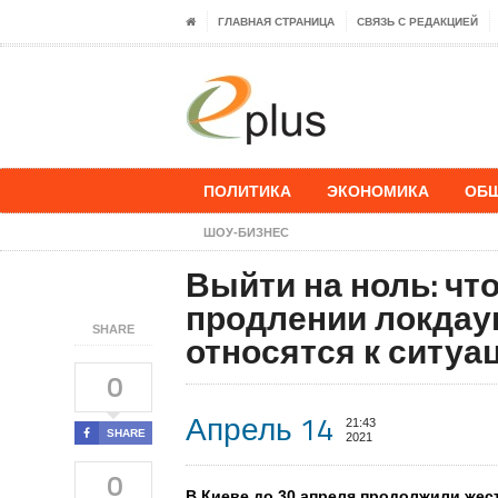
ГЛАВНАЯ СТРАНИЦА
СВЯЗЬ С РЕДАКЦИЕЙ
ПОЛИТИКА
ЭКОНОМИКА
ОБ
ШОУ-БИЗНЕС
Выйти на ноль: чт
продлении локдау
SHARE
относятся к ситуа
0
Апрель 14
21:43
SHARE
2021
0
В Киеве
до 30 апреля продолжили жес