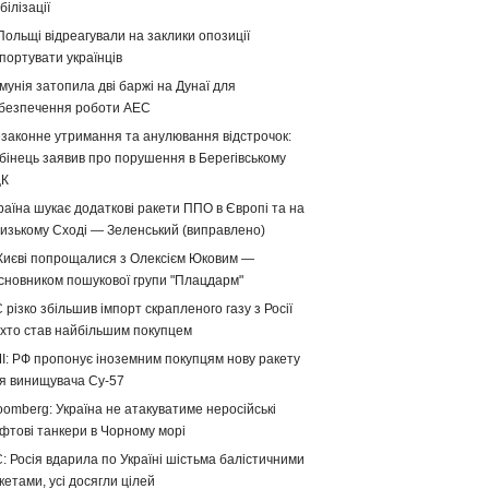
білізації
Польщі відреагували на заклики опозиції
портувати українців
мунія затопила дві баржі на Дунаї для
безпечення роботи АЕС
законне утримання та анулювання відстрочок:
бінець заявив про порушення в Берегівському
ЦК
раїна шукає додаткові ракети ППО в Європі та на
изькому Сході — Зеленський (виправлено)
Києві попрощалися з Олексієм Юковим —
сновником пошукової групи "Плацдарм"
 різко збільшив імпорт скрапленого газу з Росії
хто став найбільшим покупцем
І: РФ пропонує іноземним покупцям нову ракету
я винищувача Су-57
oomberg: Україна не атакуватиме неросійські
фтові танкери в Чорному морі
: Росія вдарила по Україні шістьма балістичними
кетами, усі досягли цілей