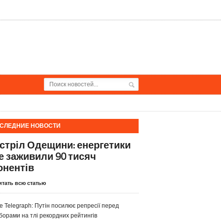
СЛЕДНИЕ НОВОСТИ
стріл Одещини: енергетики
е заживили 90 тисяч
онентів
итать всю статью
e Telegraph: Путін посилює репресії перед
борами на тлі рекордних рейтингів