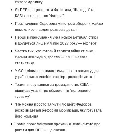
світовому ринку
Як РЕБ працює проти балістики, "Шахедів" та
КАБів: роз'яснення "Флеша"
Призначення Федорова міністром оборони майже
неможливе: нардеп розповів деталі
Перші випробування української антибалістики
відбудуться лише у липні 2027 року — експерт
Частка тих, хто готовий терпіти війну стільки,
скільки необхідно, зросла — КМІС назвав
статистику
У ЄС змінили правила тимчасового захисту для
українських чоловіків: експерт розповів деталі
Трамп знову взявся за громадянство США –
підписав укази про обмеження "пологового
туризму"
"Не можна просто тягнути людей": Федоров
розкрив деталі реформи мобілізації, яку готувала
його команда
Трамп прокоментував прохання Зеленського про
ракети для ППО – що сказав