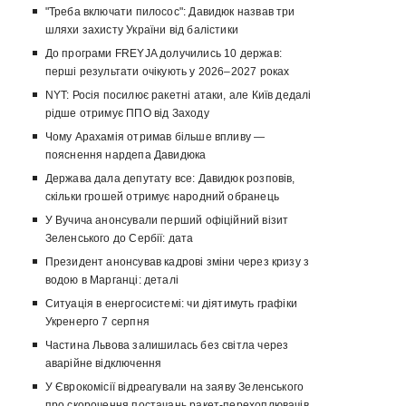
"Треба включати пилосос": Давидюк назвав три
шляхи захисту України від балістики
До програми FREYJA долучились 10 держав:
перші результати очікують у 2026–2027 роках
NYT: Росія посилює ракетні атаки, але Київ дедалі
рідше отримує ППО від Заходу
Чому Арахамія отримав більше впливу —
пояснення нардепа Давидюка
Держава дала депутату все: Давидюк розповів,
скільки грошей отримує народний обранець
У Вучича анонсували перший офіційний візит
Зеленського до Сербії: дата
Президент анонсував кадрові зміни через кризу з
водою в Марганці: деталі
Ситуація в енергосистемі: чи діятимуть графіки
Укренерго 7 серпня
Частина Львова залишилась без світла через
аварійне відключення
У Єврокомісії відреагували на заяву Зеленського
про скорочення постачань ракет-перехоплювачів