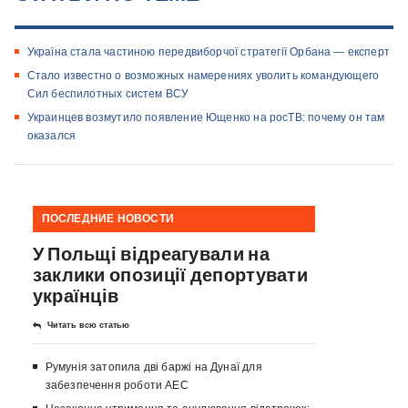
Україна стала частиною передвиборчої стратегії Орбана — експерт
Стало известно о возможных намерениях уволить командующего
Сил беспилотных систем ВСУ
Украинцев возмутило появление Ющенко на росТВ: почему он там
оказался
ПОСЛЕДНИЕ НОВОСТИ
У Польщі відреагували на
заклики опозиції депортувати
українців
Читать всю статью
Румунія затопила дві баржі на Дунаї для
забезпечення роботи АЕС