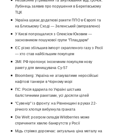
Незаконне утримання та анулювання відстрочок:
Лубінець заявив про порушення в Берегівському
ТЦК
Україна шукає додаткові ракети ППО в Європі та
на Близькому Сході — Зеленський (виправлено)
У Києві попрощалися з Олексієм Юковим —
засновником пошукової групи "Плацдарм"
ЄС різко збільшив імпорт скрапленого газу з Росії
— хто став найбільшим покупцем
ЗМІ: РФ пропонує іноземним покупцям нову
ракету для винищувача Су-57
Bloomberg: Україна не атакуватиме неросійські
нафтові танкери в Чорному морі
ПС: Росія вдарила по Україні шістьма
балістичними ракетами, усі досягли цілей
"Сувенір" із фронту: на Рівненщині в руках 22-
річного хлопця вибухнула граната
Die Welt: розгром складів Wildberries може
спричинити хвилю банкрутств у Росії
Мідь стрімко дорожчає: актуальна ціна металу на