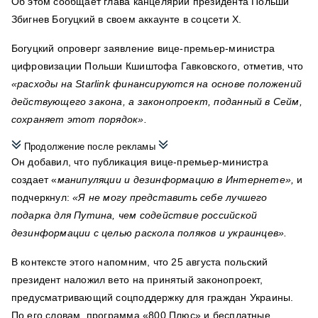
Об этом сообщает глава канцелярии президента Польши
Збигнев Богуцкий в своем аккаунте в соцсети X.
Богуцкий опроверг заявление вице-премьер-министра
цифровизации Польши Кшиштофа Гавковского, отметив, что
«расходы на Starlink финансируются на основе положений
действующего закона, а законопроект, поданный в Сейм,
сохраняет этот порядок».
Продолжение после рекламы
Он добавил, что публикация вице-премьер-министра
создает «
манипуляции и дезинформацию в Интернете»,
и
подчеркнул:
«Я не могу представить себе лучшего
подарка для Путина, чем содействие российской
дезинформации с целью раскола поляков и украинцев».
В контексте этого напомним, что 25 августа польский
президент наложил вето на принятый законопроект,
предусматривающий соцподдержку для граждан Украины.
По его словам, программа «800 Плюс» и бесплатные