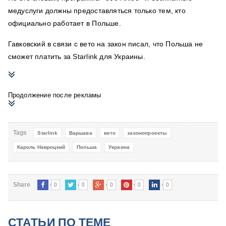
медуслуги должны предоставляться только тем, кто
официально работает в Польше.
Гавковский в связи с вето на закон писал, что Польша не
сможет платить за Starlink для Украины.
Продолжение после рекламы
Tags
Starlink
Варшава
вето
законопроекты
Кароль Навроцкий
Польша
Украина
0
0
0
0
0
Share
СТАТЬИ ПО ТЕМЕ