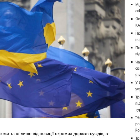
Мі
св
Як
КА
Пр
не
Пе
ві
Ча
ск
ст
У 
ук
Тр
пі
ту
"Н
ро
йо
ежить не лише від позиції окремих держав-сусідів, а
Тр