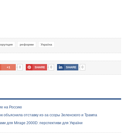
корупция
реформи
Україна
0
0
0
+1
SHARE
SHARE
ие на Россию
 объяснила отставку из-за ссоры Зеленского и Трампа
ми для Mirage 2000D: перспективи для України