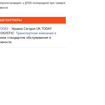
іпропетровщині: у ДТЕК попередили про тривалі
монти
ШИ ПАРТНЕРЫ
TODAY
- Украина Сегодня UA.TODAY
LOGISTIC:
Транспортная компания
с
оким стандартом обслуживания и
ежности.