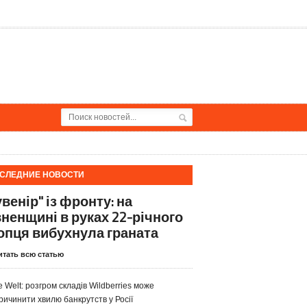
СЛЕДНИЕ НОВОСТИ
венір" із фронту: на
вненщині в руках 22-річного
опця вибухнула граната
итать всю статью
e Welt: розгром складів Wildberries може
ричинити хвилю банкрутств у Росії