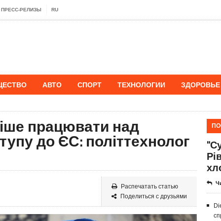
ПРЕСС-РЕЛИЗЫ
RU
ЩЕСТВО
АВТО
СПОРТ
ТЕХНОЛОГИИ
ЗДОРОВЬЕ
вніше працювати над
ПО
упу до ЄС: політтехнолог
"Су
Рі
хл
Ч
Распечатать статью
Поделиться с друзьями
Di
сп