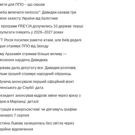
кети для ППО – що сказав
реба включати пилосос": Давидюк назвав три
яхи захисту України від балістики
 програми FREYJA долучились 10 держав: перші
зультати очікують у 2026–2027 роках
T: Росія посилює ракетні атаки, але Київ дедалі
дше отримує ППО від Заходу
му Арахамія отримав більше впливу —
яснення нардепа Давидюка
ржава дала депутату все: Давидюк розповів,
ільки грошей отримує народний обранець
Вучича анонсували перший офіційний візит
ленського до Сербії: дата
езидент анонсував кадрові зміни через кризу з
дою в Марганці: деталі
туація в енергосистемі: чи діятимуть графіки
ренерго 7 серпня
стина Львова залишилась без світла через
арійне відключення