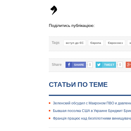
Поділитись публікацією:
Tags
вступ до ЄС
Європа
Євросоюз
0
0
Share
SHARE
TWEET
СТАТЬИ ПО ТЕМЕ
Зеленский обсудил с Макроном ПВО и давлен
Бывшая посолка США в Украине Бриджит Бринк
Франція працює над безпілотними винищувача