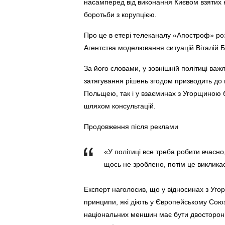
насамперед від виконання Києвом взятих 
боротьби з корупцією.
Про це в етері телеканалу «Апостроф» роз
Агентства моделювання ситуацій Віталій Б
За його словами, у зовнішній політиці ва
затягування рішень згодом призводить до н
Польщею, так і у взаєминах з Угорщиною 
шляхом консультацій.
Продовження після реклами
«У політиці все треба робити вчасно,
щось не зроблено, потім це виклика
Експерт наголосив, що у відносинах з Уго
принципи, які діють у Європейському Союз
національних меншин має бути двосторонні