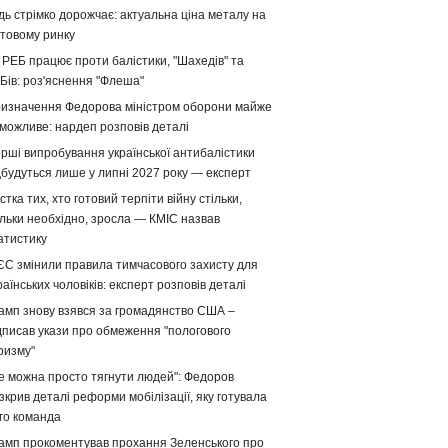
дь стрімко дорожчає: актуальна ціна металу на
ітовому ринку
 РЕБ працює проти балістики, "Шахедів" та
Бів: роз'яснення "Флеша"
изначення Федорова міністром оборони майже
можливе: нардеп розповів деталі
рші випробування української антибалістики
дбудуться лише у липні 2027 року — експерт
стка тих, хто готовий терпіти війну стільки,
ільки необхідно, зросла — КМІС назвав
атистику
ЄС змінили правила тимчасового захисту для
раїнських чоловіків: експерт розповів деталі
амп знову взявся за громадянство США –
дписав укази про обмеження "пологового
ризму"
е можна просто тягнути людей": Федоров
зкрив деталі реформи мобілізації, яку готувала
го команда
амп прокоментував прохання Зеленського про