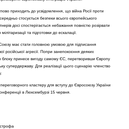
ово приходить до усвідомлення, що війна Росії проти
середньо стосується безпеки всього європейського
тнерів досі спостерігається небажання повністю розірвати
мілітаризації та підготовки до ескалації.
 Союзу має стати головною умовою для підписання
вої російської агресії. Попри занепокоєння деяких
ня блоку принесе вигоду самому ЄС, перетворивши Європу
ьку супердержаву. Для реалізації цього сценарію членство
у.
го переговорного кластеру для вступу до Євросоюзу України
онференції в Люксембурзі 15 червня.
острофа