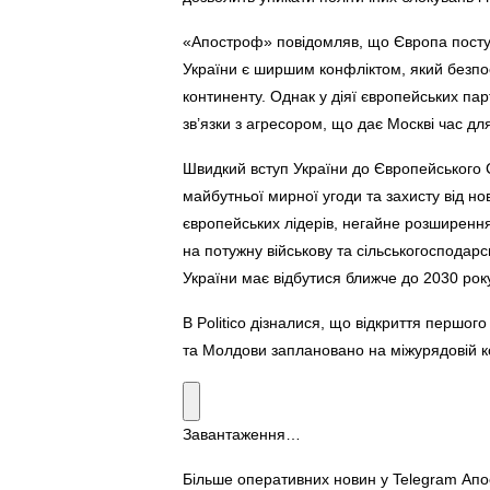
«Апостроф» повідомляв, що Європа поступ
України є ширшим конфліктом, який безпо
континенту. Однак у діяї європейських пар
зв’язки з агресором, що дає Москві час для 
Швидкий вступ України до Європейського
майбутньої мирної угоди та захисту від но
європейських лідерів, негайне розширен
на потужну військову та сільськогосподарс
України має відбутися ближче до 2030 рок
В Politico дізналися, що відкриття першо
та Молдови заплановано на міжурядовій к
Завантаження…
Більше оперативних новин у Telegram Ап