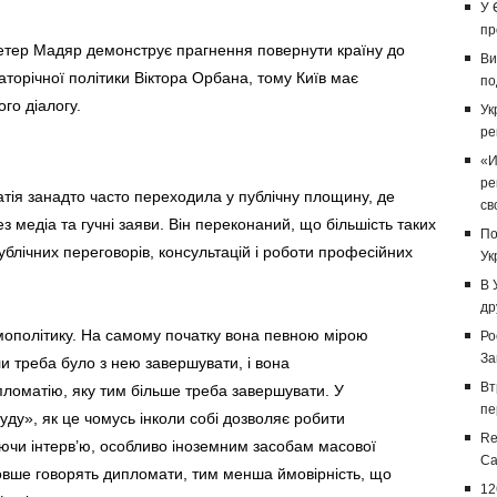
У 
пр
Петер Мадяр демонструє прагнення повернути країну до
Ви
гаторічної політики Віктора Орбана, тому Київ має
по
го діалогу.
Ук
ре
«И
ре
тія занадто часто переходила у публічну площину, де
св
 медіа та гучні заяви. Він переконаний, що більшість таких
По
лічних переговорів, консультацій і роботи професійних
Ук
В 
др
мополітику. На самому початку вона певною мірою
Ро
За
и треба було з нею завершувати, і вона
Вт
пломатію, яку тим більше треба завершувати. У
пе
буду», як це чомусь інколи собі дозволяє робити
Re
ючи інтерв’ю, особливо іноземним засобам масової
Са
овше говорять дипломати, тим менша ймовірність, що
12