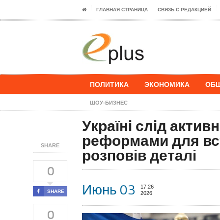
ГЛАВНАЯ СТРАНИЦА
СВЯЗЬ С РЕДАКЦИЕЙ
ПОЛИТИКА
ЭКОНОМИКА
ОБ
ШОУ-БИЗНЕС
Україні слід акти
реформами для вст
SHARE
розповів деталі
0
Июнь 03
17:26
SHARE
2026
0