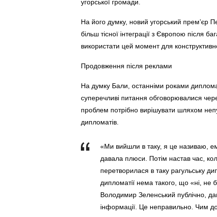
угорської громади.
На його думку, новий угорський прем’єр 
більш тісної інтеграції з Європою після ба
використати цей момент для конструктивно
Продовження після реклами
На думку Бали, останніми роками диплома
суперечливі питання обговорювалися через
проблем потрібно вирішувати шляхом непуб
дипломатів.
«Ми вийшли в таку, я це називаю, е
давала плюси. Потім настав час, кол
перетворилася в таку рагульську ди
дипломатії нема такого, що «ні, не 
Володимир Зеленський публічно, да
інформації. Це неправильно. Чим д