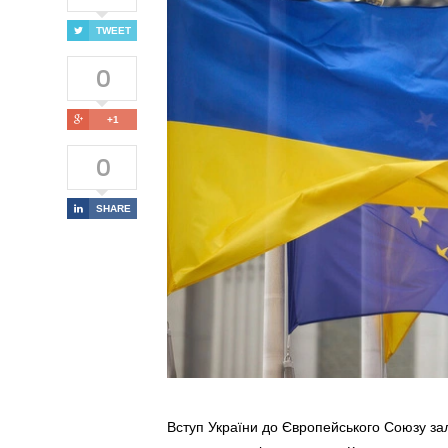
TWEET
0
+1
0
SHARE
Вступ України до Європейського Союзу зал