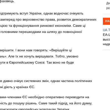
фахівець.
Дн
ре
підтримують вступ України, однак водночас очікують
асамперед про верховенство права, розвиток демократичних
НА
упцією та функціонування ринкової економіки. Саме ці
UA.
я головними перешкодами на шляху до повноцінної
EA-
выс
над
вирішити. І вони нам говорять: «Вирішуйте ці
нь». Але їх не хочуть вирішувати. Тобто, умовно
бути в Європейському Союзі. Так воно не буде
же давно очікує системних змін, однак частина політичних
кі діють у країнах ЄС.
авами-членами ЄС необхідно оперативно переводити на
сть до пошуку рішень. Саме такий підхід, на його думку,
прискорити європейську інтеграцію України.