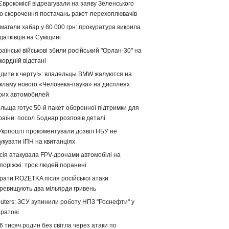
Єврокомісії відреагували на заяву Зеленського
о скорочення постачань ракет-перехоплювачів
магали хабар у 80 000 грн: прокуратура викрила
датківців на Сумщині
раїнські військові збили російський "Орлан-30" на
кордній відстані
дите к черту!»: владельцы BMW жалуются на
кламу нового «Человека-паука» на дисплеях
оих автомобилей
льща готує 50-й пакет оборонної підтримки для
раїни: посол Боднар розповів деталі
Укрпошті прокоментували дозвіл НБУ не
укувати ІПН на квитанціях
сія атакувала FPV-дронами автомобілі на
поріжжі: троє людей поранені
рати ROZETKA після російської атаки
ревищують два мільярди гривень
uters: ЗСУ зупинили роботу НПЗ "Роснефти" у
ратові
6 тисяч родин без світла через атаки по