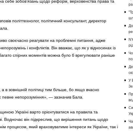
на себе зобов’язань щодо реформ, верховенства права та
ра
"Т
шл
повів політтехнолог, політичний консультант, директор
До
ала.
ре
NY
жливо своєчасно реагувати на проблемні питання, адже
рі
епорозумінь і конфліктів. Він вважає, що як у відносинах із
Чо
багато спірних моментів можна було б врегулювати раніше
по
Де
ск
У 
Зе
 а в зовнішній політиці тим більше, бо якщо вчасно
Пр
є певне непорозуміння», — зазначив Бала.
во
Си
рщиною Україні варто орієнтуватися на правила та
Ук
і. Водночас він підкреслив, що вирішення питань щодо
Ча
м процесом, який враховуватиме інтереси як України, так і
ав