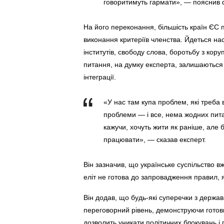
говоритимуть гармати», — пояснив 
На його переконання, більшість країн ЄС 
виконання критеріїв членства. Йдеться н
інститутів, свободу слова, боротьбу з кор
питання, на думку експерта, залишаютьс
інтеграції.
«У нас там купа проблем, які треба 
проблеми — і все, нема жодних пита
кажучи, хочуть жити як раніше, але 
працювати», — сказав експерт.
Він зазначив, що українське суспільство в
еліт не готова до запровадження правил, я
Він додав, що будь-які суперечки з держ
переговорний рівень, демонструючи готовні
дозволить уникати політичних блокувань і 