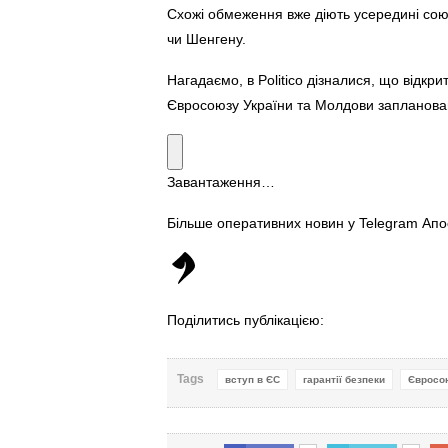
Схожі обмеження вже діють усередині союз
чи Шенгену.
Нагадаємо, в Politico дізналися, що відкр
Євросоюзу України та Молдови запланован
Завантаження…
Більше оперативних новин у Telegram Ап
Поділитись публікацією:
Tags
вступ в ЄС
гарантії безпеки
Євросо