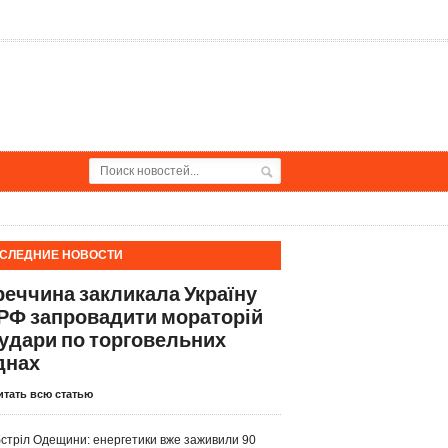
СЛЕДНИЕ НОВОСТИ
реччина закликала Україну
 РФ запровадити мораторій
 удари по торговельних
днах
итать всю статью
стріл Одещини: енергетики вже заживили 90