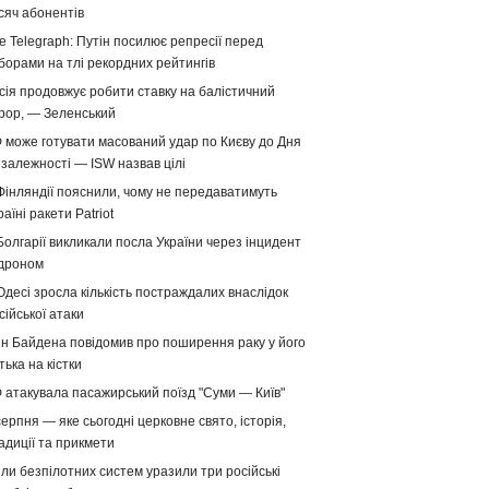
сяч абонентів
e Telegraph: Путін посилює репресії перед
борами на тлі рекордних рейтингів
сія продовжує робити ставку на балістичний
рор, — Зеленський
 може готувати масований удар по Києву до Дня
залежності — ISW назвав цілі
Фінляндії пояснили, чому не передаватимуть
раїні ракети Patriot
Болгарії викликали посла України через інцидент
 дроном
Одесі зросла кількість постраждалих внаслідок
сійської атаки
н Байдена повідомив про поширення раку у його
тька на кістки
 атакувала пасажирський поїзд "Суми — Київ"
серпня — яке сьогодні церковне свято, історія,
адиції та прикмети
ли безпілотних систем уразили три російські