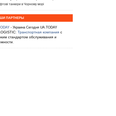
фтові танкери в Чорному морі
ШИ ПАРТНЕРЫ
TODAY
- Украина Сегодня UA.TODAY
LOGISTIC:
Транспортная компания
с
оким стандартом обслуживания и
ежности.