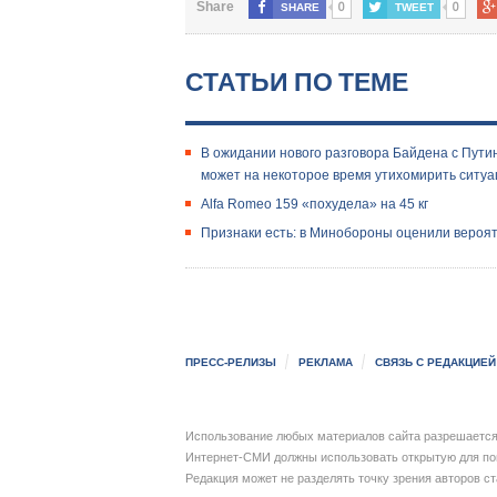
0
0
Share
SHARE
TWEET
СТАТЬИ ПО ТЕМЕ
В ожидании нового разговора Байдена с Пути
может на некоторое время утихомирить ситу
Alfa Romeo 159 «похудела» на 45 кг
Признаки есть: в Минобороны оценили вероят
ПРЕСС-РЕЛИЗЫ
РЕКЛАМА
СВЯЗЬ С РЕДАКЦИЕЙ
Использование любых материалов сайта разрешается 
Интернет-СМИ должны использовать открытую для пои
Редакция может не разделять точку зрения авторов с