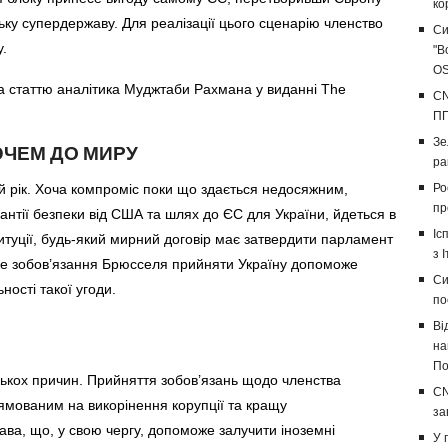
ко
ьку супердержаву. Для реалізації цього сценарію членство
Си
у.
"В
OS
 статтю аналітика Муджтаби Рахмана у виданні The
CN
ПП
Зе
ЮЧЕМ ДО МИРУ
ра
ий рік. Хоча компроміс поки що здається недосяжним,
Ро
пр
нтії безпеки від США та шлях до ЄС для України, йдеться в
Іс
титуції, будь-який мирний договір має затвердити парламент
з І
ке зобов’язання Брюсселя прийняти Україну допоможе
Си
ності такої угоди.
по
Ві
на
По
лькох причин. Прийняття зобов’язань щодо членства
CN
ямованим на викорінення корупції та кращу
за
ава, що, у свою чергу, допоможе залучити іноземні
У 