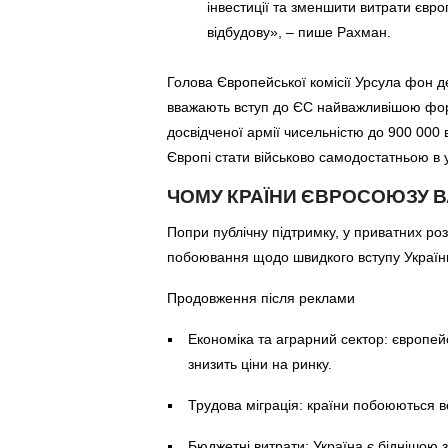
інвестиції та зменшити витрати євро
відбудову», – пише Рахман.
Голова Європейської комісії Урсула фон д
вважають вступ до ЄС найважливішою форм
досвідченої армії чисельністю до 900 000
Європі стати військово самодостатньою в
ЧОМУ КРАЇНИ ЄВРОСОЮЗУ 
Попри публічну підтримку, у приватних р
побоювання щодо швидкого вступу Україн
Продовження після реклами
Економіка та аграрний сектор: європей
знизить ціни на ринку.
Трудова міграція: країни побоюються в
Бюджетні витрати: Україна є біднішою з