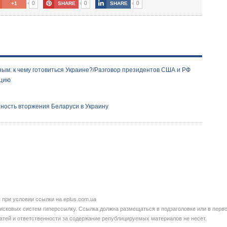
0
0
0
+1
SHARE
SHARE
ным: к чему готовиться Украине?/Разговор президентов США и РФ
ацию
ность вторжения Беларуси в Украину
при условии ссылки на eplus.com.ua
сковых систем гиперссылку. Ссылка должна размещаться в подзаголовке или в перво
татей и ответственности за содержание републицируемых материалов не несет.