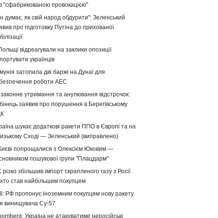
в "сфабрикованою провокацією"
ін думає, як свій народ обдурити": Зеленський
явив про підготовку Путіна до прихованої
білізації
Польщі відреагували на заклики опозиції
портувати українців
мунія затопила дві баржі на Дунаї для
безпечення роботи АЕС
законне утримання та анулювання відстрочок:
бінець заявив про порушення в Берегівському
ЦК
раїна шукає додаткові ракети ППО в Європі та на
изькому Сході — Зеленський (виправлено)
Києві попрощалися з Олексієм Юковим —
сновником пошукової групи "Плацдарм"
 різко збільшив імпорт скрапленого газу з Росії
хто став найбільшим покупцем
І: РФ пропонує іноземним покупцям нову ракету
я винищувача Су-57
oomberg: Україна не атакуватиме неросійські