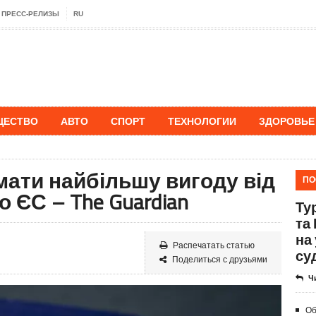
ПРЕСС-РЕЛИЗЫ
RU
ЩЕСТВО
АВТО
СПОРТ
ТЕХНОЛОГИИ
ЗДОРОВЬЕ
мати найбільшу вигоду від
ПО
 ЄС – The Guardian
Ту
та
на
Распечатать статью
су
Поделиться с друзьями
Ч
Об