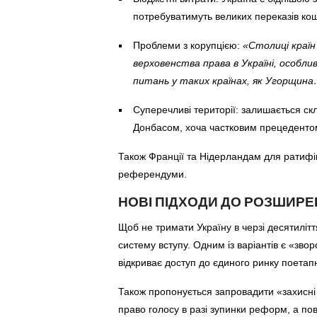
потребуватимуть великих переказів кош
Проблеми з корупцією:
«Столиці краї
верховенства права в Україні, особли
питань у таких країнах, як Угорщина
Суперечливі території: залишається ск
Донбасом, хоча частковим прецедентом
Також Франції та Нідерландам для ратифік
референдуми.
НОВІ ПІДХОДИ ДО РОЗШИРЕ
Щоб не тримати Україну в черзі десятиліт
систему вступу. Одним із варіантів є «зво
відкриває доступ до єдиного ринку поета
Також пропонується запровадити «захисні
право голосу в разі зупинки реформ, а по