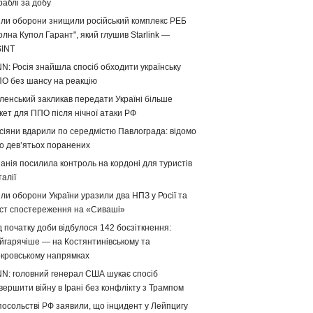
раблі за добу
ли оборони знищили російський комплекс РЕБ
олна Купол Гарант", який глушив Starlink —
INT
N: Росія знайшла спосіб обходити українську
О без шансу на реакцію
ленський закликав передати Україні більше
кет для ППО після нічної атаки РФ
сіяни вдарили по середмістю Павлограда: відомо
о девʼятьох поранених
панія посилила контроль на кордоні для туристів
талії
ли оборони України уразили два НПЗ у Росії та
ст спостереження на «Сиваші»
д початку доби відбулося 142 боєзіткнення:
йгарячіше — на Костянтинівському та
кровському напрямках
N: головний генерал США шукає спосіб
вершити війну в Ірані без конфлікту з Трампом
посольстві РФ заявили, що інцидент у Лейпцигу