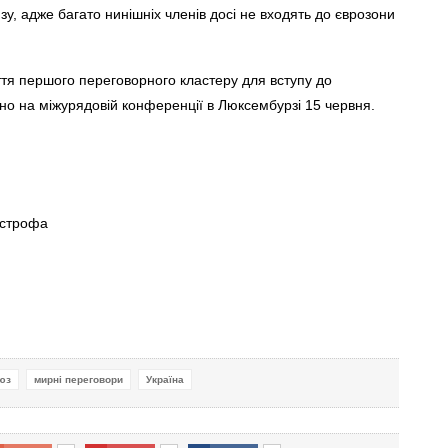
у, адже багато нинішніх членів досі не входять до єврозони
иття першого переговорного кластеру для вступу до
о на міжурядовій конференції в Люксембурзі 15 червня.
острофа
юз
мирні переговори
Україна