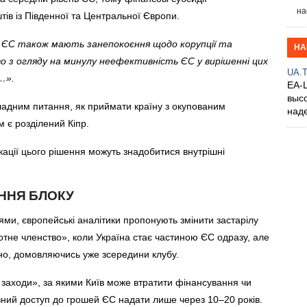
на
тів із Південної та Центральної Європи.
н ЄС також мають занепокоєння щодо корупції та
НА
во з огляду на минулу неефективність ЄС у вирішенні цих
UA.
…».
EA-
выс
ладним питання, як приймати країну з окупованим
над
 є розділений Кіпр.
ації цього рішення можуть знадобитися внутрішні
ННЯ БЛОКУ
тями, європейські аналітики пропонують змінити застарілу
ротне членство», коли Україна стає частиною ЄС одразу, але
пно, домовляючись уже зсередини клубу.
 заходи», за якими Київ може втратити фінансування чи
вний доступ до грошей ЄС надати лише через 10–20 років.