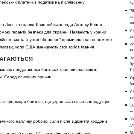
пейських платників податків на післявоєнну
бу
"В
за
мо
ер Ляєн та голова Європейської ради Антоніу Кошта
У 
ою гарантії безпеки для України. Наявність у країни
де
 військових та гнучкої оборонної промисловості допоможе
Ру
 умовах, коли США зменшують свої зобов’язання.
за
ВАГАЮТЬСЯ
Не
Лу
озмовах представники багатьох країн висловлюють
Т
и. Серед основних причин:
Ук
Бл
У 
за
ські фермери бояться, що українська сільгосппродукція
ЄС
— 
ЗМ
еликого напливу робочої сили після відкриття кордонів.
дл
Bl
а середній рівень ЄС, тому фінансові субсидії