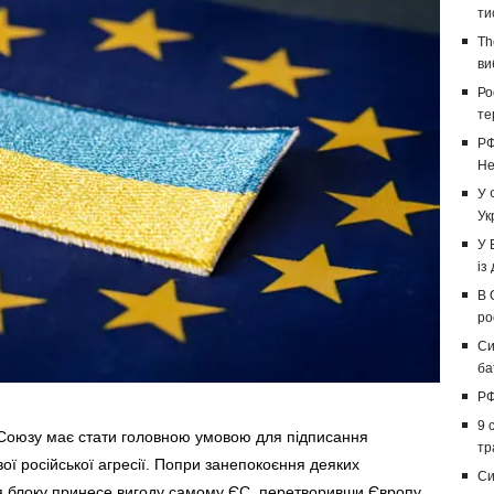
ти
Th
ви
Ро
те
РФ
Не
У 
Ук
У 
із
В 
ро
Си
ба
РФ
9 
 Союзу має стати головною умовою для підписання
тр
вої російської агресії. Попри занепокоєння деяких
Си
ня блоку принесе вигоду самому ЄС, перетворивши Європу