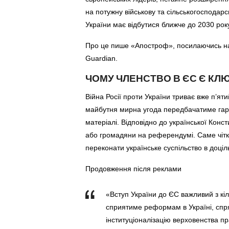
на потужну військову та сільськогосподарс
України має відбутися ближче до 2030 рок
Про це пише «Апостроф», посилаючись на
Guardian.
ЧОМУ ЧЛЕНСТВО В ЄС Є КЛ
Війна Росії проти України триває вже п’ят
майбутня мирна угода передбачатиме гара
матеріалі. Відповідно до української Конс
або громадяни на референдумі. Саме чіт
переконати українське суспільство в доціль
Продовження після реклами
«Вступ України до ЄС важливий з кі
сприятиме реформам в Україні, спр
інституціоналізацію верховенства пр