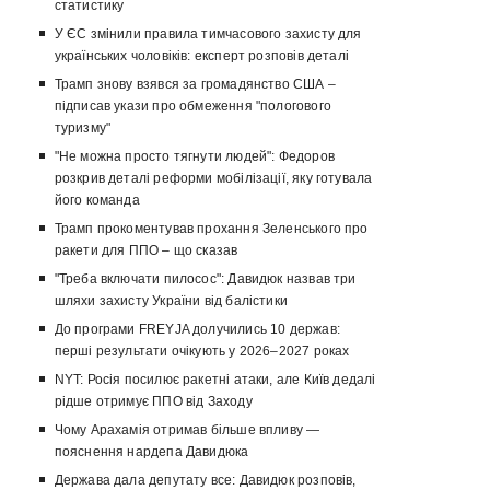
статистику
У ЄС змінили правила тимчасового захисту для
українських чоловіків: експерт розповів деталі
Трамп знову взявся за громадянство США –
підписав укази про обмеження "пологового
туризму"
"Не можна просто тягнути людей": Федоров
розкрив деталі реформи мобілізації, яку готувала
його команда
Трамп прокоментував прохання Зеленського про
ракети для ППО – що сказав
"Треба включати пилосос": Давидюк назвав три
шляхи захисту України від балістики
До програми FREYJA долучились 10 держав:
перші результати очікують у 2026–2027 роках
NYT: Росія посилює ракетні атаки, але Київ дедалі
рідше отримує ППО від Заходу
Чому Арахамія отримав більше впливу —
пояснення нардепа Давидюка
Держава дала депутату все: Давидюк розповів,