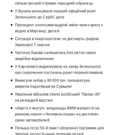
скільки грошей отримує народний обранець
У Вучича анонсували перший офіційний візит
Зеленського до Сербії: дата
Президент анонсував кадрові зміни через кризу з
водою в Марганці: деталі
Ситуація в енергосистемі: чи діятимуть графіки
Укренерго 7 серпня
Частина Львова залишилась без світла через
аварійне відключення
У Єврокомісії відреагували на заяву Зеленського
про скорочення постачань ракет-перехоплювачів
Вимагали хабар у 80 000 грн: прокуратура
викрила податківців на Сумщині
Українські військові збили російський "Орлан-30"
на рекордній відстані
«Идите к черту!»: владельцы BMW жалуются на
рекламу нового «Человека-паука» на дисплеях
своих автомобилей
Польща готує 50-й пакет оборонної підтримки для
України: посол Боднар розповів деталі