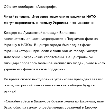
Об этом сообщает «Апостроф».
Читайте также: Итоговое коммюнике саммита НАТО
могут переписать в пользу Украины: что известно
Концерт на Лукишкской площади Вильнюса —
заключительная часть мероприятия «Поднимаю флаг за
Украину в НАТО». В центре города был поднят флаг
Украины который принесли с поля боя из города Бахмут
литовские и украинские спортсмены. На центральной
площади собралось большое количество людей, было много
украинских флагов и слов поддержки.
Во время своего выступления украинский президент заявил
о том, что
российские захватнические амбиции будут в
руинах!
«Сегодня здесь в Вильнюсе боевое знамя из Бахмута, там
было одно из самых определяющих сражений в Европе.