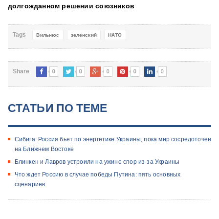
долгожданном решении союзников
Tags
Вильнюс
зеленский
НАТО
0
0
0
0
0
Share
СТАТЬИ ПО ТЕМЕ
​Сибига: Россия бьет по энергетике Украины, пока мир сосредоточен
на Ближнем Востоке
Блинкен и Лавров устроили на ужине спор из-за Украины
Что ждет Россию в случае победы Путина: пять основных
сценариев