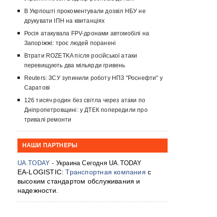
В Укрпошті прокоментували дозвіл НБУ не
друкувати ІПН на квитанціях
Росія атакувала FPV-дронами автомобілі на
Запоріжжі: троє людей поранені
Втрати ROZETKA після російської атаки
перевищують два мільярди гривень
Reuters: ЗСУ зупинили роботу НПЗ "Роснефти" у
Саратові
126 тисяч родин без світла через атаки по
Дніпропетровщині: у ДТЕК попередили про
тривалі ремонти
НАШИ ПАРТНЕРЫ
UA.TODAY
- Украина Сегодня UA.TODAY
EA-LOGISTIC:
Транспортная компания
с
высоким стандартом обслуживания и
надежности.