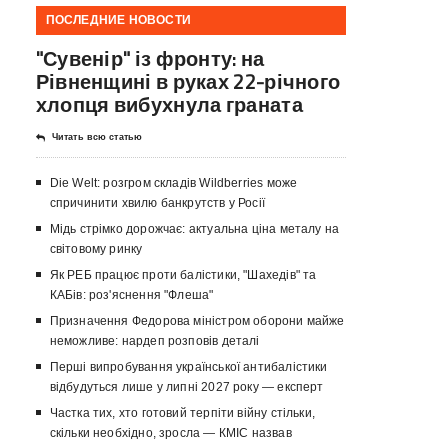
ПОСЛЕДНИЕ НОВОСТИ
"Сувенір" із фронту: на
Рівненщині в руках 22-річного
хлопця вибухнула граната
Читать всю статью
Die Welt: розгром складів Wildberries може
спричинити хвилю банкрутств у Росії
Мідь стрімко дорожчає: актуальна ціна металу на
світовому ринку
Як РЕБ працює проти балістики, "Шахедів" та
КАБів: роз'яснення "Флеша"
Призначення Федорова міністром оборони майже
неможливе: нардеп розповів деталі
Перші випробування української антибалістики
відбудуться лише у липні 2027 року — експерт
Частка тих, хто готовий терпіти війну стільки,
скільки необхідно, зросла — КМІС назвав