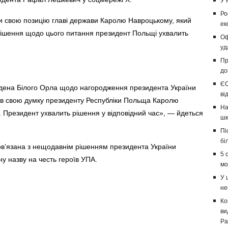
У 
Ро
ли свою позицію главі держави Каролю Навроцькому, який
ек
 рішення щодо цього питання президент Польщі ухвалить
Оф
уд
Пр
до
ЄС
ордена Білого Орла щодо нагородження президента України
ві
ив свою думку президенту Республіки Польща Каролю
На
і. Президент ухвалить рішення у відповідний час», — йдеться
шк
Пі
бі
пов’язана з нещодавнім рішенням президента України
5 
ну назву на честь героїв УПА.
мо
У 
не
Ко
ви
Ра