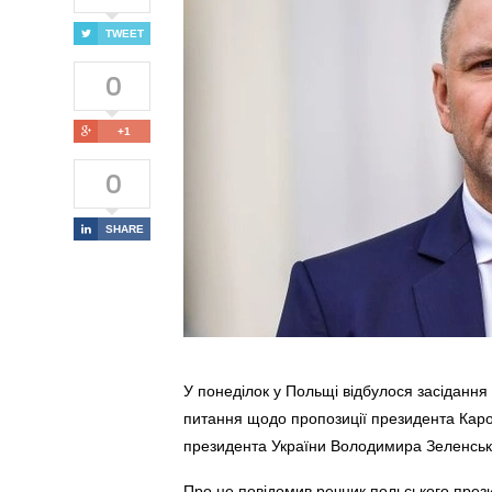
TWEET
0
+1
0
SHARE
У понеділок у Польщі відбулося засідання 
питання щодо пропозиції президента Каро
президента України Володимира Зеленськ
Про це повідомив речник польського през