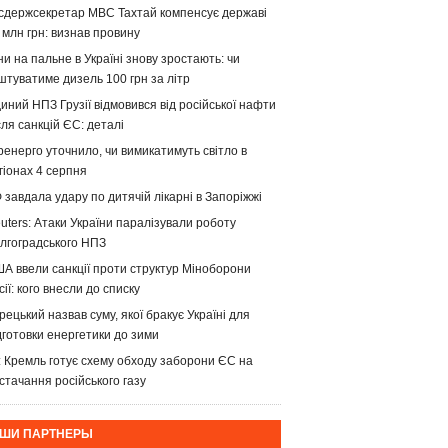
сдержсекретар МВС Тахтай компенсує державі
 млн грн: визнав провину
ни на пальне в Україні знову зростають: чи
штуватиме дизель 100 грн за літр
иний НПЗ Грузії відмовився від російської нафти
сля санкцій ЄС: деталі
ренерго уточнило, чи вимикатимуть світло в
гіонах 4 серпня
 завдала удару по дитячій лікарні в Запоріжжі
uters: Атаки України паралізували роботу
лгоградського НПЗ
А ввели санкції проти структур Міноборони
сії: кого внесли до списку
рецький назвав суму, якої бракує Україні для
дготовки енергетики до зими
: Кремль готує схему обходу заборони ЄС на
стачання російського газу
ШИ ПАРТНЕРЫ