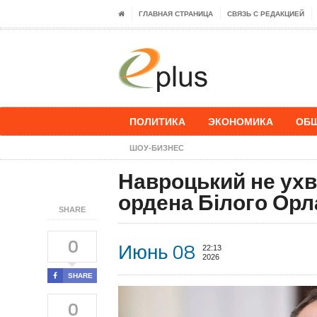
ГЛАВНАЯ СТРАНИЦА
СВЯЗЬ С РЕДАКЦИЕЙ
ПОЛИТИКА
ЭКОНОМИКА
ОБ
ШОУ-БИЗНЕС
Навроцький не ух
ордена Білого Орл
SHARE
0
Июнь 08
22:13
2026
SHARE
0