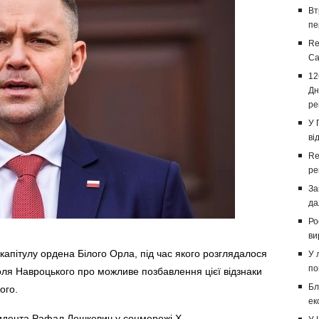
Вт
пе
Re
Са
12
Дн
ре
У 
ві
Re
ре
За
да
Ро
ви
капітулу ордена Білого Орла, під час якого розглядалося
У 
по
ля Навроцького про можливе позбавлення цієї відзнаки
Бл
ого.
ек
идента Рафал Лешкевич у соцмережі X.