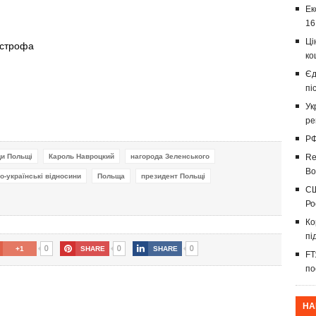
Ек
16
Ці
острофа
ко
Єд
пі
Ук
ре
РФ
ди Польщі
Кароль Навроцкий
нагорода Зеленського
Re
Во
о-українські відносини
Польща
президент Польщі
СШ
Ро
Ко
пі
0
0
0
+1
SHARE
SHARE
FT
по
НА