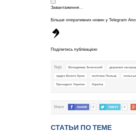
Завантаження…
Більше оперативних новин у Telegram Ап
Поділитись публікацією:
Tags
Володимир Зеленский
державні нагоро
орден Білого Орла
політика Польщі
польськ
Президент України
Україна
0
0
Share
SHARE
TWEET
СТАТЬИ ПО ТЕМЕ