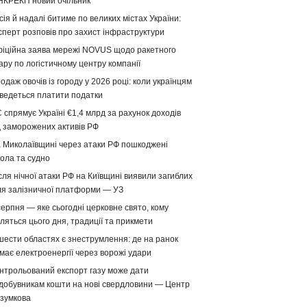
НКРЕКП новий очільник
сія й надалі битиме по великих містах України:
сперт розповів про захист інфраструктури
іційна заява мережі NOVUS щодо ракетного
ару по логістичному центру компанії
одаж овочів із городу у 2026 році: коли українцям
ведеться платити податки
 спрямує Україні €1,4 млрд за рахунок доходів
д заморожених активів РФ
 Миколаївщині через атаки РФ пошкоджені
ола та судно
сля нічної атаки РФ на Київщині виявили загиблих
ля залізничної платформи — УЗ
серпня — яке сьогодні церковне свято, кому
ляться цього дня, традиції та прикмети
шести областях є знеструмлення: де на ранок
має електроенергії через ворожі удари
нтрольований експорт газу може дати
добувникам кошти на нові свердловини — Центр
зумкова