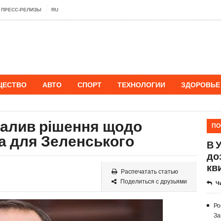
ПРЕСС-РЕЛИЗЫ
RU
ЩЕСТВО
АВТО
СПОРТ
ТЕХНОЛОГИИ
ЗДОРОВЬЕ
валив рішення щодо
ПО
а для Зеленського
В 
до
кв
Распечатать статью
Поделиться с друзьями
Ч
Ро
За