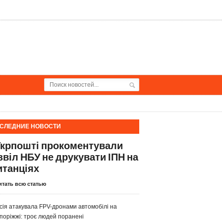
СЛЕДНИЕ НОВОСТИ
Укрпошті прокоментували
звіл НБУ не друкувати ІПН на
итанціях
итать всю статью
сія атакувала FPV-дронами автомобілі на
поріжжі: троє людей поранені