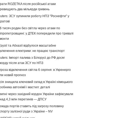
рати ROZETKA після російської атаки
ревищують два мільярди гривень
uters: ЗСУ зупинили роботу НПЗ "Роснефти" у
ратові
6 тисяч родин без світла через атаки по
іпропетровщині: у ДТЕК попередили про тривалі
монти
Грузії та Абхазії відбулося масштабне
дключення електрики: не працює транспорт
uters: Імпорт палива з Білорусі до РФ досяг
корду після атак ЗСУ по НПЗ
гроза відключення світла 6 серпня: в Укренерго
ли новий прогноз
сія знищила ключовий склад в Україні німецького
робника автохімії і мастил: деталі
липні через західний кордон України зафіксували
над 4,3 млн перетинів — ДПСУ
окада портів ставить під загрозу половину
спорту залізної руди з України – NV