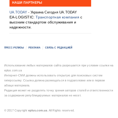
НАШИ ПАРТНЕРЫ
UA.TODAY
- Украина Сегодня UA.TODAY
EA-LOGISTIC:
Транспортная компания
с
высоким стандартом обслуживания и
надежности.
ПРЕСС-РЕЛИЗЫ
РЕКЛАМА
СВЯЗЬ С РЕДАКЦИЕЙ
Использование любых материалов сайта разрешается при условии ссылки на
eplus.com.ua
Интернет-СМИ должны использовать открытую для поисковых систем
гиперссылку. Ссылка должна размещаться в подзаголовке или в первом
абзаце материала.
Редакция может не разделять точку зрения авторов статей и ответственности
за содержание републицируемых материалов не несет.
© 2017 Copyright
eplus.com.ua
. All Rights reserved.