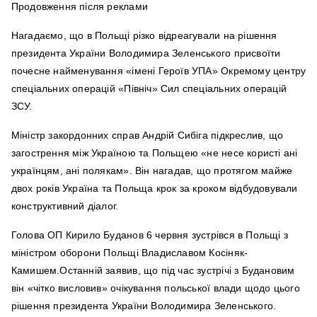
Продовження після реклами
Нагадаємо, що в Польщі різко відреагували на рішення
президента України Володимира Зеленського присвоїти
почесне найменування «імені Героїв УПА» Окремому центру
спеціальних операцій «Північ» Сил спеціальних операцій
ЗСУ.
Міністр закордонних справ Андрій Сибіга підкреслив, що
загострення між Україною та Польщею «не несе користі ані
українцям, ані полякам». Він нагадав, що протягом майже
двох років Україна та Польща крок за кроком відбудовували
конструктивний діалог.
Голова ОП Кирило Буданов 6 червня зустрівся в Польщі з
міністром оборони Польщі Владиславом Косіняк-
Камишем.Останній заявив, що під час зустрічі з Будановим
він «чітко висловив» очікування польської влади щодо цього
рішення президента України Володимира Зеленського.