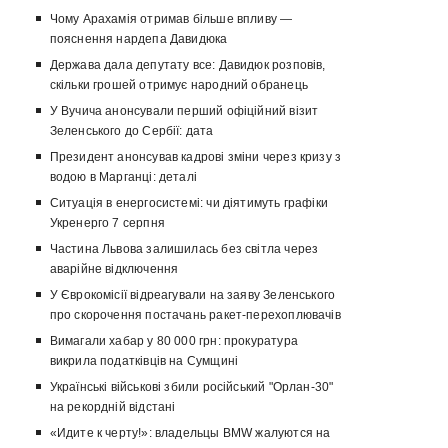
Чому Арахамія отримав більше впливу —
пояснення нардепа Давидюка
Держава дала депутату все: Давидюк розповів,
скільки грошей отримує народний обранець
У Вучича анонсували перший офіційний візит
Зеленського до Сербії: дата
Президент анонсував кадрові зміни через кризу з
водою в Марганці: деталі
Ситуація в енергосистемі: чи діятимуть графіки
Укренерго 7 серпня
Частина Львова залишилась без світла через
аварійне відключення
У Єврокомісії відреагували на заяву Зеленського
про скорочення постачань ракет-перехоплювачів
Вимагали хабар у 80 000 грн: прокуратура
викрила податківців на Сумщині
Українські військові збили російський "Орлан-30"
на рекордній відстані
«Идите к черту!»: владельцы BMW жалуются на