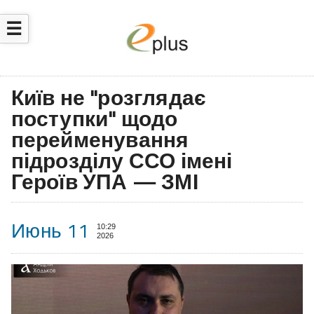
☰
Київ не "розглядає
поступки" щодо
перейменування
підрозділу ССО імені
Героїв УПА — ЗМІ
Июнь 11
10:29
2026