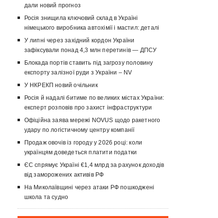
дали новий прогноз
Росія знищила ключовий склад в Україні
німецького виробника автохімії і мастил: деталі
У липні через західний кордон України
зафіксували понад 4,3 млн перетинів — ДПСУ
Блокада портів ставить під загрозу половину
експорту залізної руди з України – NV
У НКРЕКП новий очільник
Росія й надалі битиме по великих містах України:
експерт розповів про захист інфраструктури
Офіційна заява мережі NOVUS щодо ракетного
удару по логістичному центру компанії
Продаж овочів із городу у 2026 році: коли
українцям доведеться платити податки
ЄС спрямує Україні €1,4 млрд за рахунок доходів
від заморожених активів РФ
На Миколаївщині через атаки РФ пошкоджені
школа та судно