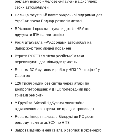
рекламу нового «Человека-паука» на дисплеях
своих автомобилей
Польща готує 50-й пакет оборонної підтримки для
України: посол Боднар розповів деталі
В Укрпошті прокоментували дозвіл НБУ не
друкувати ІПН на квитанціях
Росія атакувала FPV-дронами автомобілі на
Запоріжжі: троє людей поранені
Втрати ROZETKA після російської атаки
перевищують два мільярди гривень
Reuters: ЗСУ зупинили роботу НПЗ "Роснефти" у
Саратові
126 тисяч родин без світла через атаки по
Дніпропетровщині: у ДТЕК попередили про
тривалі ремонти
У Грузії та Абхазії відбулося масштабне
відключення електрики: не працює транспорт
Reuters: Імпорт палива з Білорусі до РФ досяг
рекорду після атак ЗСУ по НПЗ
Загроза відключення світла 6 серпня: в Укренерго