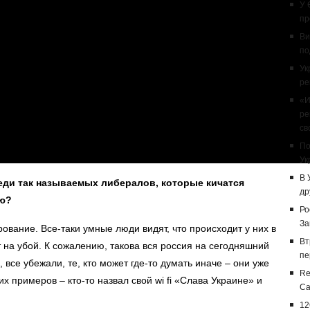
У 
пр
Ви
по
Ук
ре
«И
ре
св
По
Ук
В 
еди так называемых либералов, которые кичатся
др
ью?
Ро
За
ование. Все-таки умные люди видят, что происходит у них в
Вт
т на убой. К сожалению, такова вся россия на сегодняшний
пе
 все убежали, те, кто может где-то думать иначе – они уже
Re
 примеров – кто-то назвал свой wi fi «Слава Украине» и
Са
12