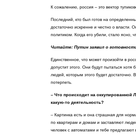
К сожалению, россия – это вектор тупико
Последний, кто был готов на определенн
достаточно искренне и честно о власти. 
политиком. Когда его убили, стало ясно, ч
Читайте: Путин заявил о готовности 
Единственное, что может произойти в рос
допустит этого. Они будут пытаться хот
людей, которым этого будет достаточно. 
потерпеть.
– Что происходит на оккупированной 
какую-то деятельность?
– Картинка есть и она страшная для нор
по квартирам и домам и заставляют людей 
человек с автоматами и тебе предлагают 