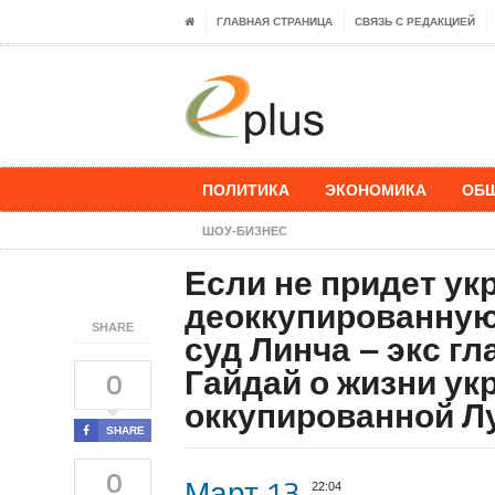
ГЛАВНАЯ СТРАНИЦА
СВЯЗЬ С РЕДАКЦИЕЙ
ПОЛИТИКА
ЭКОНОМИКА
ОБ
ШОУ-БИЗНЕС
Если не придет ук
деоккупирован­ную
SHARE
суд Линча – экс г
Гайдай о жизни ук
0
оккупированной Л
SHARE
0
Март 13
22:04