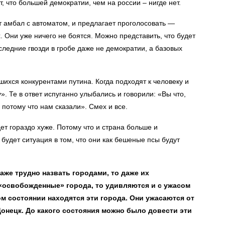
т, что большей демократии, чем на россии – нигде нет.
ит амбал с автоматом, и предлагает проголосовать —
Они уже ничего не боятся. Можно представить, что будет
следние гвозди в гробе даже не демократии, а базовых
ихся конкурентами путина. Когда подходят к человеку и
». Те в ответ испуганно улыбались и говорили: «Вы что,
 потому что нам сказали». Смех и все.
ет гораздо хуже. Потому что и страна больше и
удет ситуация в том, что они как бешеные псы будут
аже трудно назвать городами, то даже их
«освобожденные» города, то удивляются и с ужасом
м состоянии находятся эти города. Они ужасаются от
 Донецк. До какого состояния можно было довести эти