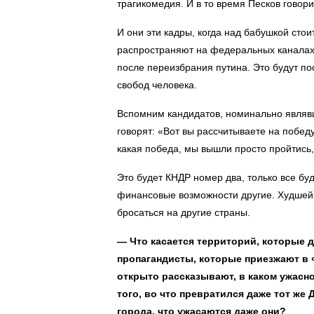
трагикомедия. И в то время Песков говори
И они эти кадры, когда над бабушкой сто
распространяют на федеральных каналах. 
после переизбрания путина. Это будут по
свобод человека.
Вспомним кандидатов, номинально являвш
говорят: «Вот вы рассчитываете на победу
какая победа, мы вышли просто пройтись,
Это будет КНДР номер два, только все буд
финансовые возможности другие. Худшей б
бросаться на другие страны.
— Что касается территорий, которые д
пропагандисты, которые приезжают в 
открыто рассказывают, в каком ужасно
того, во что превратился даже тот же
города, что ужасаются даже они?