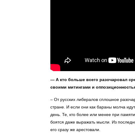
— А кто больше всего разочаровал ср
своими митингами и оппозиционност
– От русских либералов сплошное разочар
стране. И если они как бараны молча иду
день. Те, кто более или менее при памяти,
боятся даже выражать мысли. Из последних
его сразу же арестовали.