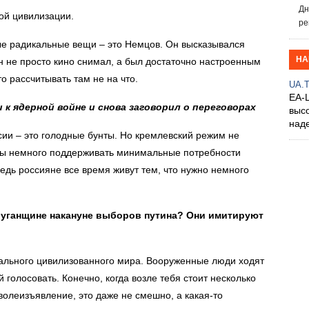
Дн
вой цивилизации.
ре
ые радикальные вещи – это Немцов. Он высказывался
НА
Он не просто кино снимал, а был достаточно настроенным
то рассчитывать там не на что.
UA.
EA-
к ядерной войне и снова заговорил о переговорах
выс
над
сии – это голодные бунты. Но кремлевский режим не
я бы немного поддерживать минимальные потребности
Ведь россияне все время живут тем, что нужно немного
Луганщине накануне выборов путина? Они имитируют
мального цивилизованного мира. Вооруженные люди ходят
голосовать. Конечно, когда возле тебя стоит несколько
волеизъявление, это даже не смешно, а какая-то