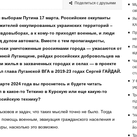
Поделиться с друзьями
Мі
св
м выборам Путина 17 марта. Российские оккупанты
Як
КА
 жителей оккупированных украинских территорий –
евдовыборах, а к кому-то приходят военные, и люди
Пр
не
 дулом автомата. Вместе с тем пропагандисты,
Пе
ески уничтоженные россиянами города — ужасаются от
ві
анной Луганщине, рейдах российских добровольцев на
Ча
и жилья в захваченных городах и селах — в проекте
ск
л глава Луганской ВГА в 2019-23 годах Сергей ГАЙДАЙ.
ст
У 
арте 2024 года вы проснетесь и будете читать
ук
л в какое-то Теткино в Курскую или еще какую-то
Тр
оссийскую технику?
пі
ту
зовов и задач, что таких мыслей точно не было. Тогда
"Н
– помощь военным, эвакуация гражданского населения и
ро
ры, насколько это возможно.
йо
Тр