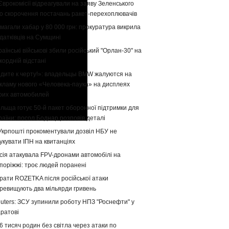
Єврокомісії відреагували на заяву Зеленського
о скорочення постачань ракет-перехоплювачів
магали хабар у 80 000 грн: прокуратура викрила
датківців на Сумщині
раїнські військові збили російський "Орлан-30" на
кордній відстані
дите к черту!»: владельцы BMW жалуются на
кламу нового «Человека-паука» на дисплеях
оих автомобилей
льща готує 50-й пакет оборонної підтримки для
раїни: посол Боднар розповів деталі
Укрпошті прокоментували дозвіл НБУ не
укувати ІПН на квитанціях
сія атакувала FPV-дронами автомобілі на
поріжжі: троє людей поранені
рати ROZETKA після російської атаки
ревищують два мільярди гривень
uters: ЗСУ зупинили роботу НПЗ "Роснефти" у
ратові
6 тисяч родин без світла через атаки по