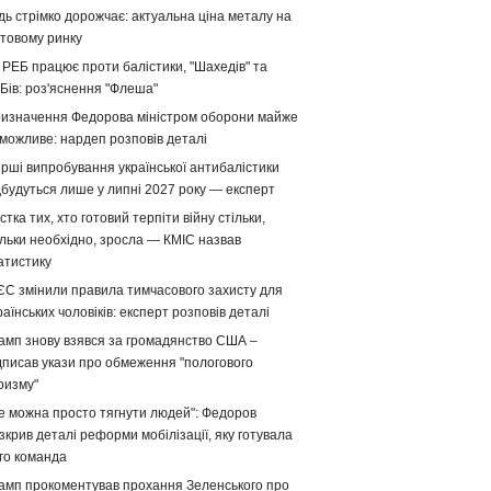
дь стрімко дорожчає: актуальна ціна металу на
ітовому ринку
 РЕБ працює проти балістики, "Шахедів" та
Бів: роз'яснення "Флеша"
изначення Федорова міністром оборони майже
можливе: нардеп розповів деталі
рші випробування української антибалістики
дбудуться лише у липні 2027 року — експерт
стка тих, хто готовий терпіти війну стільки,
ільки необхідно, зросла — КМІС назвав
атистику
ЄС змінили правила тимчасового захисту для
раїнських чоловіків: експерт розповів деталі
амп знову взявся за громадянство США –
дписав укази про обмеження "пологового
ризму"
е можна просто тягнути людей": Федоров
зкрив деталі реформи мобілізації, яку готувала
го команда
амп прокоментував прохання Зеленського про