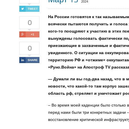
2024
TWEET
На России готовятся к так называемы
0
всячески пытаются получить и голоса
кого-то поощряют к участию в этих пс
+1
вынуждены голосовать фактически под
0
приезжающие в захваченные и фактич
увиденного. О ситуации на оккупиров
территорию РФ и «отжиме» оккупантам
SHARE
«Руно.Война» на Апостроф TV рассказа
— Думали ли вы год-два назад, что в м
новости, что какой-то там корпус заше
область рф, стреляет и уничтожает р
– Во время моей каденции было столько вы
перед нами были три конкретных задачи 
восстановление критической инфраструкту