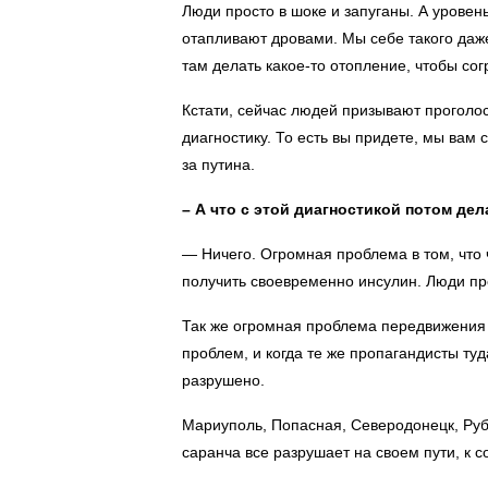
Люди просто в шоке и запуганы. А уровен
отапливают дровами. Мы себе такого даже
там делать какое-то отопление, чтобы сог
Кстати, сейчас людей призывают проголо
диагностику. То есть вы придете, мы вам с
за путина.
– А что с этой диагностикой потом де
— Ничего. Огромная проблема в том, что
получить своевременно инсулин. Люди пр
Так же огромная проблема передвижения п
проблем, и когда те же пропагандисты туда
разрушено.
Мариуполь, Попасная, Северодонецк, Руб
саранча все разрушает на своем пути, к 