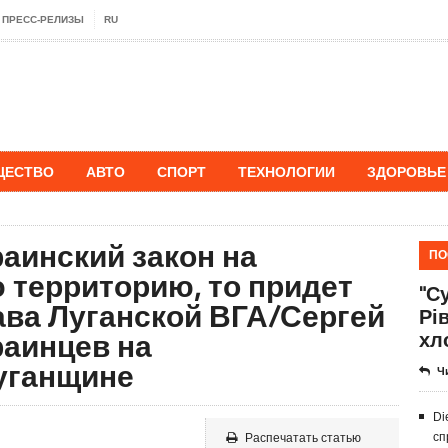
ПРЕСС-РЕЛИЗЫ
RU
ЩЕСТВО
АВТО
СПОРТ
ТЕХНОЛОГИИ
ЗДОРОВЬЕ
раинский закон на
ПО
 территорию, то придет
"Су
лава Луганской ВГА/Сергей
Рі
раинцев на
хл
уганщине
Ч
Di
сп
Распечатать статью