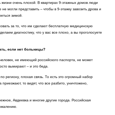
ь жизни очень плохой. В квартирах 9-этажных домов люди
 не могли представить – чтобы в 9-этажку завозить дрова и
реться зимой.
совать за то, что им сделают бесплатную медицинскую
делаем диагностику, что у вас все плохо, а вы проголосуете
лать, если нет больницы?
 человек, не имеющий российского паспорта, не может
осто вымирают – и это беда.
о региону, плохая связь. То есть это огромный набор
 приезжают, то видят, что все разбито, уничтожено,
ежное, Авдеевка и многие другие города. Российская
сожалению.