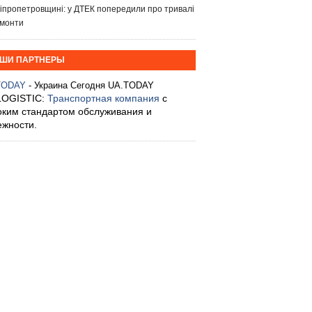
іпропетровщині: у ДТЕК попередили про тривалі
монти
ШИ ПАРТНЕРЫ
TODAY
- Украина Сегодня UA.TODAY
LOGISTIC:
Транспортная компания
с
оким стандартом обслуживания и
ежности.