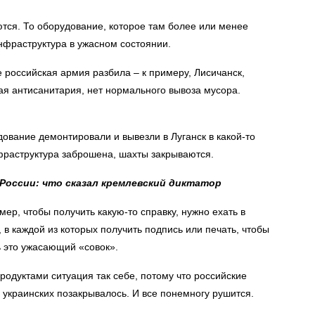
тся. То оборудование, которое там более или менее
нфраструктура в ужасном состоянии.
е российская армия разбила – к примеру, Лисичанск,
ая антисанитария, нет нормального вывоза мусора.
ование демонтировали и вывезли в Луганск в какой-то
фраструктура заброшена, шахты закрываются.
России: что сказал кремлевский диктатор
мер, чтобы получить какую-то справку, нужно ехать в
, в каждой из которых получить подпись или печать, чтобы
ь это ужасающий «совок».
родуктами ситуация так себе, потому что российские
 украинских позакрывалось. И все понемногу рушится.