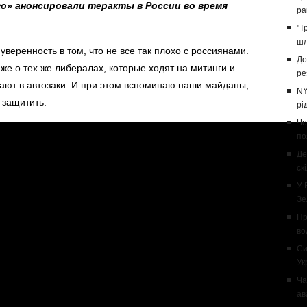
о» анонсировали теракты в России во время
ра
"Т
шл
веренность в том, что не все так плохо с россиянами.
До
же о тех же либералах, которые ходят на митинги и
ре
вают в автозаки. И при этом вспоминаю наши майданы,
NY
 защитить.
рі
Чо
по
Де
ск
У 
Зе
Пр
во
Си
Ук
Ча
ав