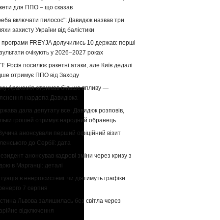
кети для ППО – що сказав
реба включати пилосос": Давидюк назвав три
яхи захисту України від балістики
 програми FREYJA долучились 10 держав: перші
зультати очікують у 2026–2027 роках
T: Росія посилює ракетні атаки, але Київ дедалі
дше отримує ППО від Заходу
му Арахамія отримав більше впливу —
яснення нардепа Давидюка
ржава дала депутату все: Давидюк розповів,
ільки грошей отримує народний обранець
Вучича анонсували перший офіційний візит
ленського до Сербії: дата
езидент анонсував кадрові зміни через кризу з
дою в Марганці: деталі
туація в енергосистемі: чи діятимуть графіки
ренерго 7 серпня
стина Львова залишилась без світла через
арійне відключення