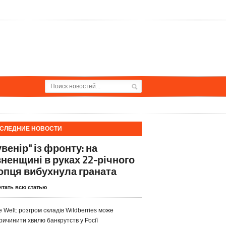
СЛЕДНИЕ НОВОСТИ
венір" із фронту: на
вненщині в руках 22-річного
опця вибухнула граната
итать всю статью
e Welt: розгром складів Wildberries може
ричинити хвилю банкрутств у Росії