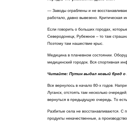
— Заводы ограблены и не восстанавливаю
работало, давно вывезено. Критическая и
Если говорить о больших городах, которы
Северодонецк, Рубежное – то там страшн
Поэтому там нашествие крыс.
Медицина в плачевном состоянии. Оборуд
медицинский городок. Вся спортивная ин
Читайте: Путин выдал новый бред о 
Все вернулось в начало 80-х годов. Напри
Луганск, отстоять там несколько очередей
вернуться в предыдущую очередь. То ест
Разбитые села не восстанавливаются. С п
продукты некачественные, а производство