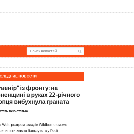
СЛЕДНИЕ НОВОСТИ
венір" із фронту: на
вненщині в руках 22-річного
опця вибухнула граната
итать всю статью
e Welt: розгром складів Wildberries може
ричинити хвилю банкрутств у Росії