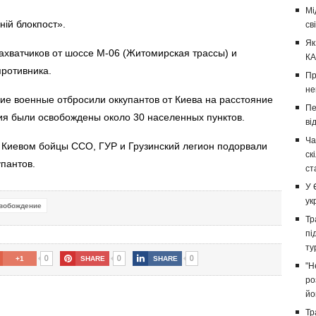
Мі
ій блокпост».
св
Як
ахватчиков от шоссе M-06 (Житомирская трассы) и
КА
противника.
Пр
не
ие военные отбросили оккупантов от Киева на расстояние
Пе
ния были освобождены около 30 населенных пунктов.
ві
Ча
 Киевом бойцы ССО, ГУР и Грузинский легион
подорвали
ск
упантов
.
ст
У 
ук
вобождение
Тр
пі
ту
0
0
0
+1
SHARE
SHARE
"Н
ро
йо
Тр