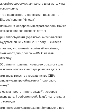
дь стрімко дорожчає: актуальна ціна металу на
ітовому ринку
 РЕБ працює проти балістики, "Шахедів" та
Бів: роз'яснення "Флеша"
изначення Федорова міністром оборони майже
можливе: нардеп розповів деталі
рші випробування української антибалістики
дбудуться лише у липні 2027 року — експерт
стка тих, хто готовий терпіти війну стільки,
ільки необхідно, зросла — КМІС назвав
атистику
ЄС змінили правила тимчасового захисту для
раїнських чоловіків: експерт розповів деталі
амп знову взявся за громадянство США –
дписав укази про обмеження "пологового
ризму"
е можна просто тягнути людей": Федоров
зкрив деталі реформи мобілізації, яку готувала
го команда
амп прокоментував прохання Зеленського про