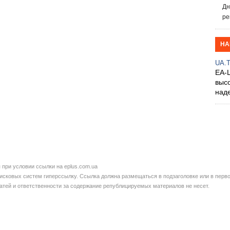
Дн
ре
НА
UA.
EA-
выс
над
при условии ссылки на eplus.com.ua
сковых систем гиперссылку. Ссылка должна размещаться в подзаголовке или в перво
татей и ответственности за содержание републицируемых материалов не несет.