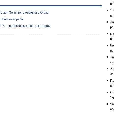
ра
"Т
глава Пентагона ответил в Киеве
шл
ссийские корабли
До
PLUS — новости высоких технологий
ре
NY
рі
Чо
по
Де
ск
У 
Зе
Пр
во
Си
Ук
Ча
ав