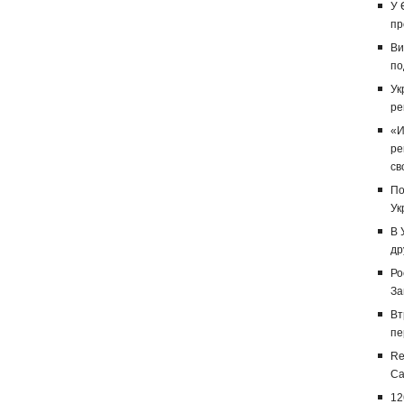
У 
пр
Ви
по
Ук
ре
«И
ре
св
По
Ук
В 
др
Ро
За
Вт
пе
Re
Са
12