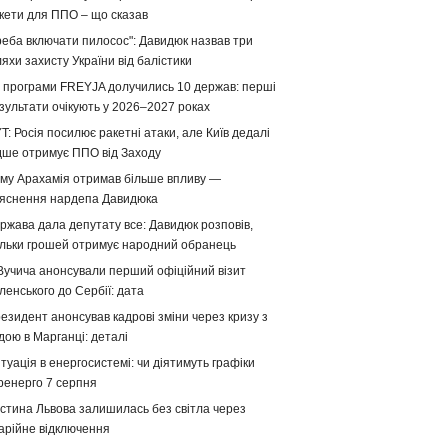
кети для ППО – що сказав
реба включати пилосос": Давидюк назвав три
яхи захисту України від балістики
 програми FREYJA долучились 10 держав: перші
зультати очікують у 2026–2027 роках
T: Росія посилює ракетні атаки, але Київ дедалі
дше отримує ППО від Заходу
му Арахамія отримав більше впливу —
яснення нардепа Давидюка
ржава дала депутату все: Давидюк розповів,
ільки грошей отримує народний обранець
Вучича анонсували перший офіційний візит
ленського до Сербії: дата
езидент анонсував кадрові зміни через кризу з
дою в Марганці: деталі
туація в енергосистемі: чи діятимуть графіки
ренерго 7 серпня
стина Львова залишилась без світла через
арійне відключення