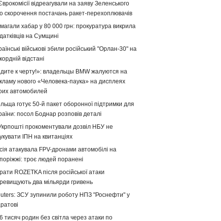
Єврокомісії відреагували на заяву Зеленського
о скорочення постачань ракет-перехоплювачів
магали хабар у 80 000 грн: прокуратура викрила
датківців на Сумщині
раїнські військові збили російський "Орлан-30" на
кордній відстані
дите к черту!»: владельцы BMW жалуются на
кламу нового «Человека-паука» на дисплеях
оих автомобилей
льща готує 50-й пакет оборонної підтримки для
раїни: посол Боднар розповів деталі
Укрпошті прокоментували дозвіл НБУ не
укувати ІПН на квитанціях
сія атакувала FPV-дронами автомобілі на
поріжжі: троє людей поранені
рати ROZETKA після російської атаки
ревищують два мільярди гривень
uters: ЗСУ зупинили роботу НПЗ "Роснефти" у
ратові
6 тисяч родин без світла через атаки по