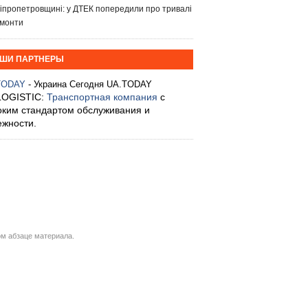
іпропетровщині: у ДТЕК попередили про тривалі
монти
ШИ ПАРТНЕРЫ
TODAY
- Украина Сегодня UA.TODAY
LOGISTIC:
Транспортная компания
с
оким стандартом обслуживания и
ежности.
м абзаце материала.