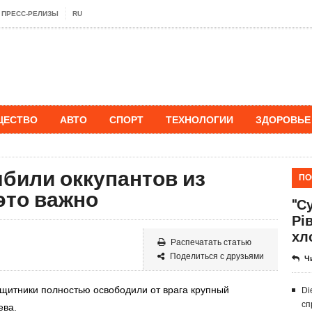
ПРЕСС-РЕЛИЗЫ
RU
ЩЕСТВО
АВТО
СПОРТ
ТЕХНОЛОГИИ
ЗДОРОВЬЕ
били оккупантов из
ПО
это важно
"Су
Рі
хл
Распечатать статью
Поделиться с друзьями
Ч
ащитники полностью освободили от врага крупный
Di
сп
ева.