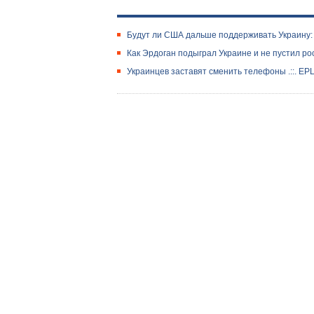
Будут ли США дальше поддерживать Украину: 
Как Эрдоган подыграл Украине и не пустил ро
Украинцев заставят сменить телефоны .::. E