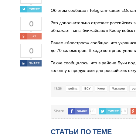
TWEET
Об этом сообщает Telegram-канал «Останн
0
Это дополнительно отрезает российских з
обнажает тылы ближайших к Киеву войск 
+1
Ранее «Апостроф» сообщал, что украинск
0
до 70 километров. В ходе контрнаступле
Также сообщалось, что в районе Бучи п
од
SHARE
колонну с продуктами для российских окк
Tags
война
ВСУ
Киев
Макаров
ос
0
0
Share
SHARE
TWEET
СТАТЬИ ПО ТЕМЕ