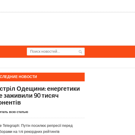
СЛЕДНИЕ НОВОСТИ
стріл Одещини: енергетики
е заживили 90 тисяч
онентів
итать всю статью
e Telegraph: Путін посилює репресії перед
борами на тлі рекордних рейтингів