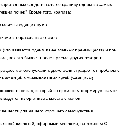
лекарственных средств назвало крапиву одним из самых
кции почек? Кроме того, крапива:
в мочевыводящих путях.
низме и образование отеков.
(что является одним из ее главных преимуществ) и при
зме, как это бывает после приема других лекарств.
роцесс мочеиспускания, даже если страдает от проблем с
от инфекций мочевыводящих путей (женщины).
«песка» в почках, который со временем формирует камни.
выводятся из организма вместе с мочой.
 веществ для нашего хорошего самочувствия.
циловой кислотой, эфирными маслами, витамином С…