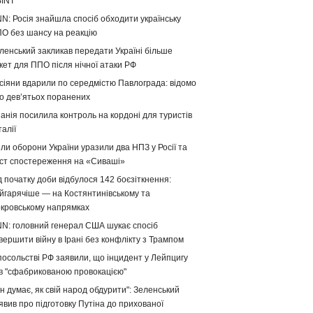
INT
N: Росія знайшла спосіб обходити українську
О без шансу на реакцію
ленський закликав передати Україні більше
кет для ППО після нічної атаки РФ
сіяни вдарили по середмістю Павлограда: відомо
о девʼятьох поранених
панія посилила контроль на кордоні для туристів
талії
ли оборони України уразили два НПЗ у Росії та
ст спостереження на «Сиваші»
д початку доби відбулося 142 боєзіткнення:
йгарячіше — на Костянтинівському та
кровському напрямках
N: головний генерал США шукає спосіб
вершити війну в Ірані без конфлікту з Трампом
посольстві РФ заявили, що інцидент у Лейпцигу
в "сфабрикованою провокацією"
ін думає, як свій народ обдурити": Зеленський
явив про підготовку Путіна до прихованої