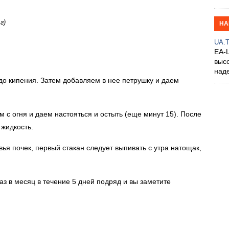
г)
НА
UA.
EA-
выс
над
до кипения. Затем добавляем в нее петрушку и даем
 с огня и даем настояться и остыть (еще минут 15). После
 жидкость.
вья почек, первый стакан следует выпивать с утра натощак,
з в месяц в течение 5 дней подряд и вы заметите