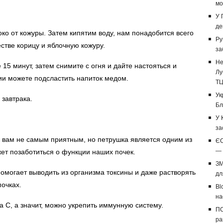
мо
У 
де
ко от кожуры. Затем кипятим воду, нам понадобится всего
Ру
естве корицу и яблочную кожуру.
за
Не
15 минут, затем снимите с огня и дайте настояться и
Лу
ии можете подсластить напиток медом.
Т
Ук
 завтрака.
Бл
У 
за
ся вам не самым приятным, но петрушка является одним из
ЄС
— 
ет позаботиться о функции наших почек.
ЗМ
омогает выводить из организма токсины и даже растворять
дл
почках.
Bl
на
а С, а значит, можно укрепить иммунную систему.
ПС
ра