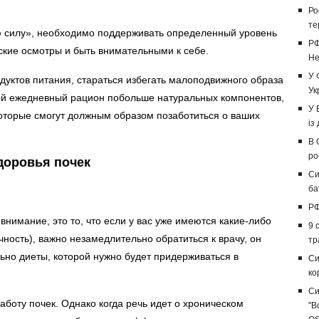
Ро
те
ую силу», необходимо поддерживать определенный уровень
РФ
ские осмотры и быть внимательными к себе.
Не
У 
дуктов питания, стараться избегать малоподвижного образа
Ук
свой ежедневный рацион побольше натуральных компонентов,
У 
которые смогут должным образом позаботиться о ваших
із
В 
ро
доровья почек
Си
ба
РФ
внимание, это то, что если у вас уже имеются какие-либо
9 
ность), важно незамедлительно обратиться к врачу, он
тр
ьно диеты, которой нужно будет придерживаться в
Си
ко
Си
боту почек. Однако когда речь идет о хроническом
"В