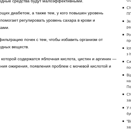
OS
родные средства будут малоэффективными.
CN
щих диабетом, а также тем, у кого повышен уровень
ПП
помогает регулировать уровень сахара в крови и
Зе
ками.
ра
Ро
фильтрацию почек с тем, чтобы избавить организм от
пр
редных веществ.
Іс
з І
в которой содержатся яблочная кислота, цистин и аргинин —
Си
ния ожирения, появления проблем с мочевой кислотой и
по
Ві
на
По
CN
за
У 
бу
"В
за