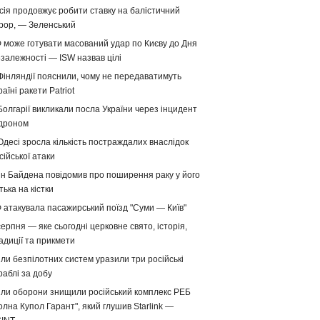
сія продовжує робити ставку на балістичний
рор, — Зеленський
 може готувати масований удар по Києву до Дня
залежності — ISW назвав цілі
Фінляндії пояснили, чому не передаватимуть
раїні ракети Patriot
Болгарії викликали посла України через інцидент
 дроном
Одесі зросла кількість постраждалих внаслідок
сійської атаки
н Байдена повідомив про поширення раку у його
тька на кістки
 атакувала пасажирський поїзд "Суми — Київ"
серпня — яке сьогодні церковне свято, історія,
адиції та прикмети
ли безпілотних систем уразили три російські
раблі за добу
ли оборони знищили російський комплекс РЕБ
олна Купол Гарант", який глушив Starlink —