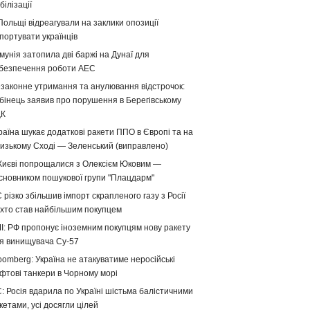
білізації
Польщі відреагували на заклики опозиції
портувати українців
мунія затопила дві баржі на Дунаї для
безпечення роботи АЕС
законне утримання та анулювання відстрочок:
бінець заявив про порушення в Берегівському
ЦК
раїна шукає додаткові ракети ППО в Європі та на
изькому Сході — Зеленський (виправлено)
Києві попрощалися з Олексієм Юковим —
сновником пошукової групи "Плацдарм"
 різко збільшив імпорт скрапленого газу з Росії
хто став найбільшим покупцем
І: РФ пропонує іноземним покупцям нову ракету
я винищувача Су-57
oomberg: Україна не атакуватиме неросійські
фтові танкери в Чорному морі
: Росія вдарила по Україні шістьма балістичними
кетами, усі досягли цілей