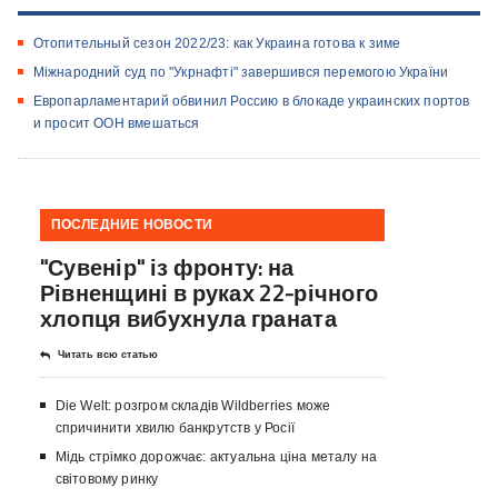
Отопительный сезон 2022/23: как Украина готова к зиме
Міжнародний суд по "Укрнафті" завершився перемогою України
​Европарламентарий обвинил Россию в блокаде украинских портов
и просит ООН вмешаться
ПОСЛЕДНИЕ НОВОСТИ
"Сувенір" із фронту: на
Рівненщині в руках 22-річного
хлопця вибухнула граната
Читать всю статью
Die Welt: розгром складів Wildberries може
спричинити хвилю банкрутств у Росії
Мідь стрімко дорожчає: актуальна ціна металу на
світовому ринку