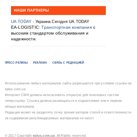
НАШИ ПАРТНЕРЫ
UA.TODAY
- Украина Сегодня UA.TODAY
EA-LOGISTIC:
Транспортная компания
с
высоким стандартом обслуживания и
надежности.
ПРЕСС-РЕЛИЗЫ
РЕКЛАМА
СВЯЗЬ С РЕДАКЦИЕЙ
Использование любых материалов сайта разрешается при условии ссылки на
eplus.com.ua
Интернет-СМИ должны использовать открытую для поисковых систем
гиперссылку. Ссылка должна размещаться в подзаголовке или в первом
абзаце материала.
Редакция может не разделять точку зрения авторов статей и ответственности
за содержание републицируемых материалов не несет.
© 2017 Copyright
eplus.com.ua
. All Rights reserved.