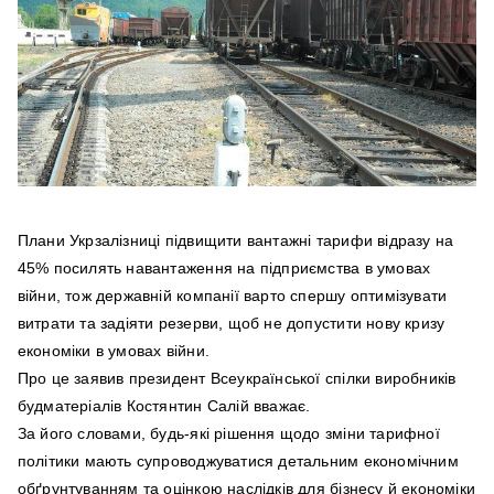
Плани Укрзалізниці підвищити вантажні тарифи відразу на
45% посилять навантаження на підприємства в умовах
війни, тож державній компанії варто спершу оптимізувати
витрати та задіяти резерви, щоб не допустити нову кризу
економіки в умовах війни.
Про це заявив президент Всеукраїнської спілки виробників
будматеріалів Костянтин Салій вважає.
За його словами, будь-які рішення щодо зміни тарифної
політики мають супроводжуватися детальним економічним
обґрунтуванням та оцінкою наслідків для бізнесу й економіки