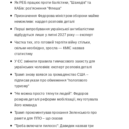
Як РЕБ працює проти балістики, "Шахедів" та
КАБів: роз'яснення "Флеша"
Призначення Федорова міністром оборони майже
неможливе: нардеп розповів деталі
Перші випробування української антибалістики
відбудуться лише у липні 2027 року — експерт
Частка тих, хто готовий терпіти війну стільки,
скільки необхідно, зросла — КМІС назвав
статистику
У ЄС змінили правила тимчасового захисту для
українських чоловіків: експерт розповів деталі
Трамп знову взявся за громадянство США –
підписав укази про обмеження "пологового
туризму"
"Не можна просто тягнути людей": Федоров
розкрив деталі реформи мобілізації, яку готувала
його команда
Трамп прокоментував прохання Зеленського про
ракети для ППО – що сказав
"Треба включати пилосос": Давидюк назвав три