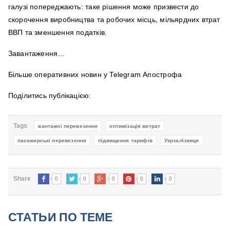
галузі попереджають: таке рішення може призвести до
скорочення виробництва та робочих місць, мільярдних втрат
ВВП та зменшення податків.
Завантаження…
Більше оперативних новин у Telegram Апострофа
Поділитись публікацією:
Tags
вантажні перевезення
оптимізація витрат
пасажирські перевезення
підвищення тарифів
Укрзалізниця
0
0
0
0
0
Share
СТАТЬИ ПО ТЕМЕ