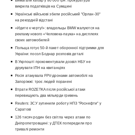
Вимагали хабар у 80 000 грн: прокуратура
викрила податківців на Сумщині
Українські військові збили російський "Орлан-30"
на рекордній відстані
«Идите к черту!»: владельцы BMW жалуются на
рекламу нового «Человека-паука» на дисплеях
своих автомобилей
Польща готує 50-й пакет оборонної підтримки для
України: посол Боднар розповів деталі
В Укрпошті прокоментували дозвіл НБУ не
друкувати ІПН на квитанціях
Росія атакувала FPV-дронами автомобілі на
Запоріжжі: троє людей поранені
Втрати ROZETKA після російської атаки
перевищують два мільярди гривень
Reuters: ЗСУ зупинили роботу НПЗ "Роснефти" у
Саратові
126 тисяч родин без світла через атаки по
Дніпропетровщині: у ДТЕК попередили про
тривалі ремонти