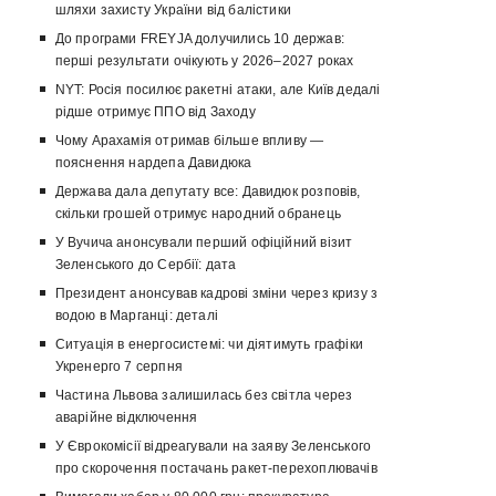
шляхи захисту України від балістики
До програми FREYJA долучились 10 держав:
перші результати очікують у 2026–2027 роках
NYT: Росія посилює ракетні атаки, але Київ дедалі
рідше отримує ППО від Заходу
Чому Арахамія отримав більше впливу —
пояснення нардепа Давидюка
Держава дала депутату все: Давидюк розповів,
скільки грошей отримує народний обранець
У Вучича анонсували перший офіційний візит
Зеленського до Сербії: дата
Президент анонсував кадрові зміни через кризу з
водою в Марганці: деталі
Ситуація в енергосистемі: чи діятимуть графіки
Укренерго 7 серпня
Частина Львова залишилась без світла через
аварійне відключення
У Єврокомісії відреагували на заяву Зеленського
про скорочення постачань ракет-перехоплювачів