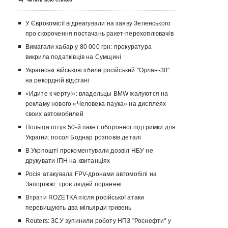
Читать всю статью
У Єврокомісії відреагували на заяву Зеленського
про скорочення постачань ракет-перехоплювачів
Вимагали хабар у 80 000 грн: прокуратура
викрила податківців на Сумщині
Українські військові збили російський "Орлан-30"
на рекордній відстані
«Идите к черту!»: владельцы BMW жалуются на
рекламу нового «Человека-паука» на дисплеях
своих автомобилей
Польща готує 50-й пакет оборонної підтримки для
України: посол Боднар розповів деталі
В Укрпошті прокоментували дозвіл НБУ не
друкувати ІПН на квитанціях
Росія атакувала FPV-дронами автомобілі на
Запоріжжі: троє людей поранені
Втрати ROZETKA після російської атаки
перевищують два мільярди гривень
Reuters: ЗСУ зупинили роботу НПЗ "Роснефти" у