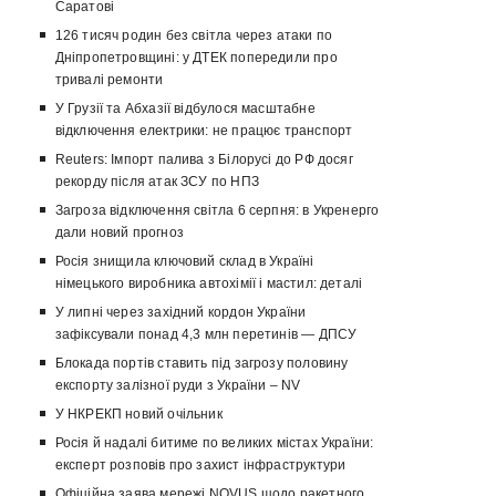
Саратові
126 тисяч родин без світла через атаки по
Дніпропетровщині: у ДТЕК попередили про
тривалі ремонти
У Грузії та Абхазії відбулося масштабне
відключення електрики: не працює транспорт
Reuters: Імпорт палива з Білорусі до РФ досяг
рекорду після атак ЗСУ по НПЗ
Загроза відключення світла 6 серпня: в Укренерго
дали новий прогноз
Росія знищила ключовий склад в Україні
німецького виробника автохімії і мастил: деталі
У липні через західний кордон України
зафіксували понад 4,3 млн перетинів — ДПСУ
Блокада портів ставить під загрозу половину
експорту залізної руди з України – NV
У НКРЕКП новий очільник
Росія й надалі битиме по великих містах України:
експерт розповів про захист інфраструктури
Офіційна заява мережі NOVUS щодо ракетного