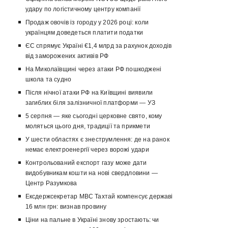
удару по логістичному центру компанії
Продаж овочів із городу у 2026 році: коли
українцям доведеться платити податки
ЄС спрямує Україні €1,4 млрд за рахунок доходів
від заморожених активів РФ
На Миколаївщині через атаки РФ пошкоджені
школа та судно
Після нічної атаки РФ на Київщині виявили
загиблих біля залізничної платформи — УЗ
5 серпня — яке сьогодні церковне свято, кому
моляться цього дня, традиції та прикмети
У шести областях є знеструмлення: де на ранок
немає електроенергії через ворожі удари
Контрольований експорт газу може дати
видобувникам кошти на нові свердловини —
Центр Разумкова
Ексдержсекретар МВС Тахтай компенсує державі
16 млн грн: визнав провину
Ціни на пальне в Україні знову зростають: чи