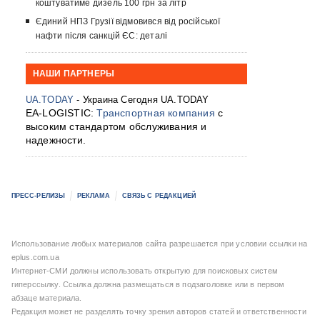
коштуватиме дизель 100 грн за літр
Єдиний НПЗ Грузії відмовився від російської
нафти після санкцій ЄС: деталі
НАШИ ПАРТНЕРЫ
UA.TODAY
- Украина Сегодня UA.TODAY
EA-LOGISTIC:
Транспортная компания
с
высоким стандартом обслуживания и
надежности.
ПРЕСС-РЕЛИЗЫ
РЕКЛАМА
СВЯЗЬ С РЕДАКЦИЕЙ
Использование любых материалов сайта разрешается при условии ссылки на
eplus.com.ua
Интернет-СМИ должны использовать открытую для поисковых систем
гиперссылку. Ссылка должна размещаться в подзаголовке или в первом
абзаце материала.
Редакция может не разделять точку зрения авторов статей и ответственности