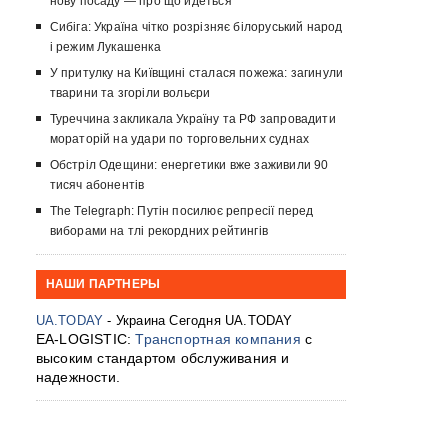
нову посаду — про що йдеться
Сибіга: Україна чітко розрізняє білоруський народ
і режим Лукашенка
У притулку на Київщині сталася пожежа: загинули
тварини та згоріли вольєри
Туреччина закликала Україну та РФ запровадити
мораторій на удари по торговельних суднах
Обстріл Одещини: енергетики вже заживили 90
тисяч абонентів
The Telegraph: Путін посилює репресії перед
виборами на тлі рекордних рейтингів
НАШИ ПАРТНЕРЫ
UA.TODAY
- Украина Сегодня UA.TODAY
EA-LOGISTIC:
Транспортная компания
с
высоким стандартом обслуживания и
надежности.