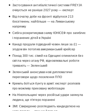
Застосування антибалістичної системи FREYJA
очікується не раніше 2027 року — експерт
Від початку доби на фронті відбулося 213
боєзіткнень: найбільше — на Лиманському
напрямку
Сибіга розкритикував заяву ЮНІСЕФ про загиблих
і поранених дітей в Україні
Канаді продали підводний човен лише за £1 —
згодом він потопив американський крейсер
Понад 300 тис. сімей на Одещині опинилися без
світла через атаку РФ, відновлювальні роботи
тривають — Зеленський
Зеленський анонсував нові дипломатичні
переговори щодо посилення ППО
Кремль боїться бунту в армії: експерт розповів
про можливу приховану мобілізацію
На Нікопольщині через російські удари загинула
людина, ще п'ятеро поранені
ЗМІ: Свириденко розглядають кандидаткою на