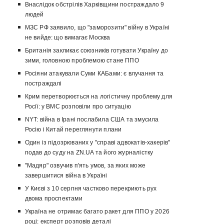
Внаслідок обстрілів Харківщини постраждало 9
людей
МЗС РФ заявило, що "заморозити" війну в Україні
не вийде: що вимагає Москва
Британія закликає союзників готувати Україну до
зими, головною проблемою стане ППО
Росіяни атакували Суми КАБами: є влучання та
постраждалі
Крим перетворюється на логістичну проблему для
Росії: у ВМС розповіли про ситуацію
NYT: війна в Ірані послабила США та змусила
Росію і Китай переглянути плани
Один із підозрюваних у "справі адвокатів-хакерів"
подав до суду на ZN.UA та його журналістку
"Мадяр" озвучив п'ять умов, за яких може
завершитися війна в Україні
У Києві з 10 серпня частково перекриють рух
двома проспектами
Україна не отримає багато ракет для ППО у 2026
році: експерт розповів деталі