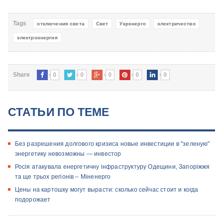
Tags
отключения света
Свет
Укрэнерго
электричество
электроэнергия
0
0
0
0
0
Share
СТАТЬИ ПО ТЕМЕ
Без разрешения долгового кризиса новые инвестиции в "зеленую"
энергетику невозможны — инвестор
Росія атакувала енергетичну інфраструктуру Одещини, Запоріжжя
та ще трьох регіонів – Міненерго
Цены на картошку могут вырасти: сколько сейчас стоит и когда
подорожает