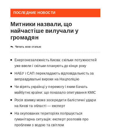
ПОСЛЕДНИЕ НОВОСТИ
Митники назвали, що
найчастіше вилучали у
громадян
Читать всю статью
Енергонезалежність Києва: скільки потужностей
уже ввели і скільки планують до кінця року
НАБУ і САП перекладають відповідальність за
виправдувальні вироки на Нацполіцію
Чи вірять українці у перемогу і яким бачать
майбутнє країни: що показало опитування КМІС
Росія взимку може зосередити балістичні удари
на Києві та області — експерт
На окупованих територіях погіршується
гуманітарна ситуація: експерт розповів про
проблеми з водою та світлом