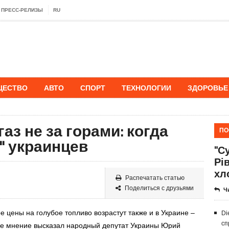
ПРЕСС-РЕЛИЗЫ
RU
ЩЕСТВО
АВТО
СПОРТ
ТЕХНОЛОГИИ
ЗДОРОВЬЕ
аз не за горами: когда
ПО
" украинцев
"Су
Рі
хл
Распечатать статью
Поделиться с друзьями
Ч
е цены на голубое топливо возрастут также и в Украине –
Di
сп
кое мнение высказал народный депутат Украины Юрий