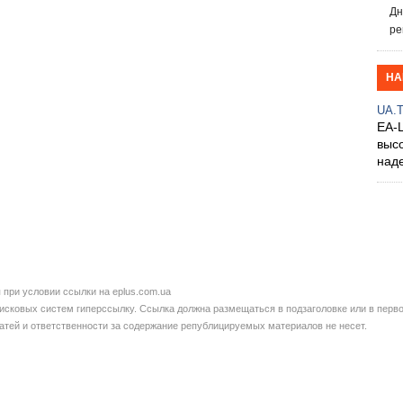
Дн
ре
НА
UA.
EA-
выс
над
при условии ссылки на eplus.com.ua
сковых систем гиперссылку. Ссылка должна размещаться в подзаголовке или в перво
татей и ответственности за содержание републицируемых материалов не несет.