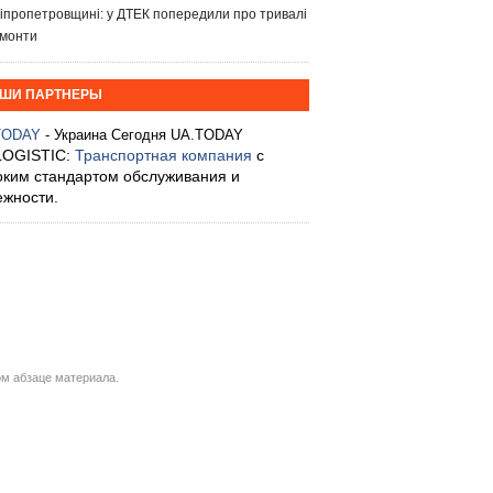
іпропетровщині: у ДТЕК попередили про тривалі
монти
ШИ ПАРТНЕРЫ
TODAY
- Украина Сегодня UA.TODAY
LOGISTIC:
Транспортная компания
с
оким стандартом обслуживания и
ежности.
м абзаце материала.