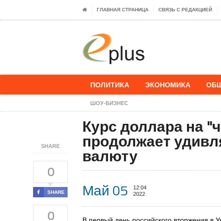
ГЛАВНАЯ СТРАНИЦА
СВЯЗЬ С РЕДАКЦИЕЙ
ПОЛИТИКА
ЭКОНОМИКА
ОБ
ШОУ-БИЗНЕС
Курс доллара на "
продолжает удивля
SHARE
валюту
0
Май 05
12:04
SHARE
2022
0
В первый день российского вторжения в 