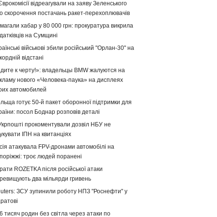
Єврокомісії відреагували на заяву Зеленського
о скорочення постачань ракет-перехоплювачів
магали хабар у 80 000 грн: прокуратура викрила
датківців на Сумщині
раїнські військові збили російський "Орлан-30" на
кордній відстані
дите к черту!»: владельцы BMW жалуются на
кламу нового «Человека-паука» на дисплеях
оих автомобилей
льща готує 50-й пакет оборонної підтримки для
раїни: посол Боднар розповів деталі
Укрпошті прокоментували дозвіл НБУ не
укувати ІПН на квитанціях
сія атакувала FPV-дронами автомобілі на
поріжжі: троє людей поранені
рати ROZETKA після російської атаки
ревищують два мільярди гривень
uters: ЗСУ зупинили роботу НПЗ "Роснефти" у
ратові
6 тисяч родин без світла через атаки по