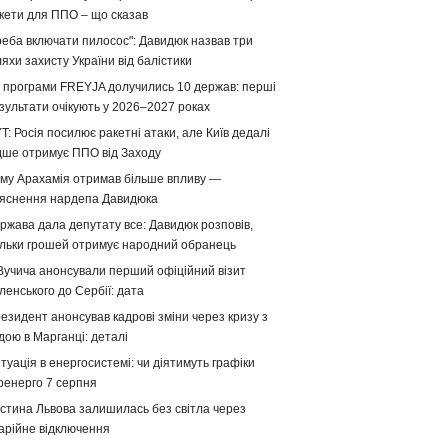
кети для ППО – що сказав
реба включати пилосос": Давидюк назвав три
яхи захисту України від балістики
 програми FREYJA долучились 10 держав: перші
зультати очікують у 2026–2027 роках
T: Росія посилює ракетні атаки, але Київ дедалі
дше отримує ППО від Заходу
му Арахамія отримав більше впливу —
яснення нардепа Давидюка
ржава дала депутату все: Давидюк розповів,
ільки грошей отримує народний обранець
Вучича анонсували перший офіційний візит
ленського до Сербії: дата
езидент анонсував кадрові зміни через кризу з
дою в Марганці: деталі
туація в енергосистемі: чи діятимуть графіки
ренерго 7 серпня
стина Львова залишилась без світла через
арійне відключення