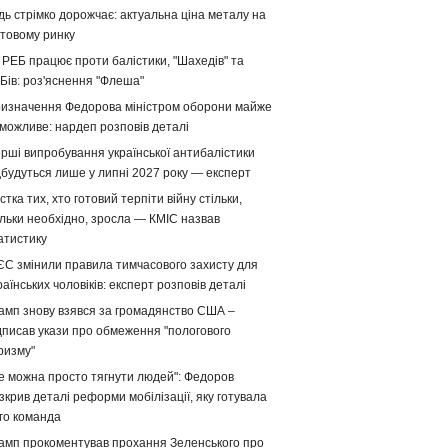
дь стрімко дорожчає: актуальна ціна металу на
ітовому ринку
 РЕБ працює проти балістики, "Шахедів" та
Бів: роз'яснення "Флеша"
изначення Федорова міністром оборони майже
можливе: нардеп розповів деталі
рші випробування української антибалістики
дбудуться лише у липні 2027 року — експерт
стка тих, хто готовий терпіти війну стільки,
ільки необхідно, зросла — КМІС назвав
атистику
ЄС змінили правила тимчасового захисту для
раїнських чоловіків: експерт розповів деталі
амп знову взявся за громадянство США –
дписав укази про обмеження "пологового
ризму"
е можна просто тягнути людей": Федоров
зкрив деталі реформи мобілізації, яку готувала
го команда
амп прокоментував прохання Зеленського про