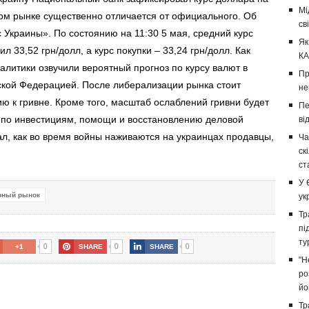
Мі
ном рынке существенно отличается от официального. Об
св
 Украины». По состоянию на 11:30 5 мая, средний курс
Як
 33,52 грн/долл, а курс покупки – 33,24 грн/долл. Как
КА
литики озвучили вероятный прогноз по курсу валют в
Пр
ской Федерацией. После либерализации рынка стоит
не
ю к гривне. Кроме того, масштаб ослаблений гривни будет
Пе
ут по инвестициям, помощи и восстановлению деловой
ві
ал, как во время войны наживаются на украинцах продавцы,
Ча
ск
ст
У 
рный рынок
ук
Тр
пі
ту
0
0
0
+1
SHARE
SHARE
"Н
ро
йо
Тр