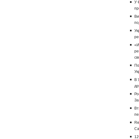
У 
пр
Ви
по
Ук
ре
«И
ре
св
По
Ук
В 
др
Ро
За
Вт
пе
Re
Са
12