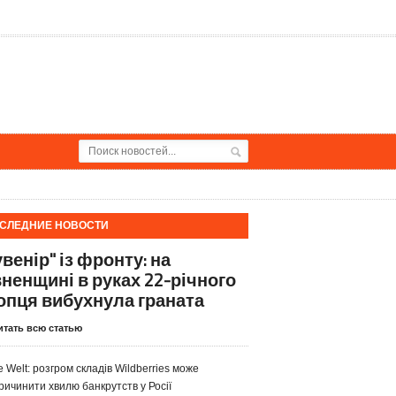
СЛЕДНИЕ НОВОСТИ
венір" із фронту: на
вненщині в руках 22-річного
опця вибухнула граната
итать всю статью
e Welt: розгром складів Wildberries може
ричинити хвилю банкрутств у Росії