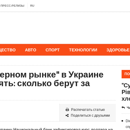
ПРЕСС-РЕЛИЗЫ
RU
ЩЕСТВО
АВТО
СПОРТ
ТЕХНОЛОГИИ
ЗДОРОВЬЕ
черном рынке" в Украине
ПО
ть: сколько берут за
"Су
Рі
хл
Ч
Распечатать статью
Поделиться с друзьями
Di
сп
Украину Национальный банк зафиксировал курс доллара на