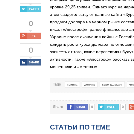
уровне 29,25 гривен. Однако курс на чер
TWEET
этом свидетельствуют данные сайта «Курс
0
продажи доллара на черном рынке составил
писал «Апостроф», ранее финансовые ана
+1
Украине после окончания войны с Россий
ожидать роста курса доллара по отношени
0
зависеть от того, какие перспективы буд
активности. Также «Апостроф» рассказыв
SHARE
мошенники и «менялы».
Tags
гривна
доллар
курс доллара
че
0
0
Share
SHARE
TWEET
СТАТЬИ ПО ТЕМЕ