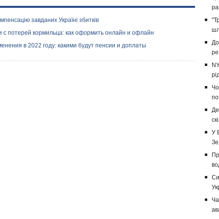
ра
мпенсацію завданих Україні збитків
"Т
шл
зи с потерей кормильца: как оформить онлайн и офлайн
До
енения в 2022 году: какими будут пенсии и доплаты
ре
NY
рі
Чо
по
Де
ск
У 
Зе
Пр
во
Си
Ук
Ча
ав