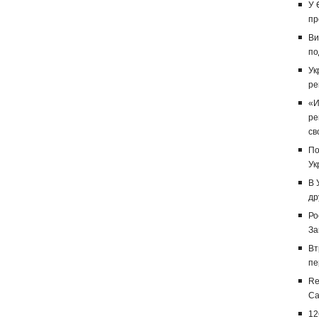
У 
пр
Ви
по
Ук
ре
«И
ре
св
По
Ук
В 
др
Ро
За
Вт
пе
Re
Са
12