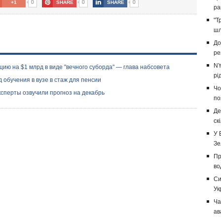
0
0
0
+1
SHARE
SHARE
ра
"Т
шл
До
ре
NY
ию на $1 млрд в виде "вечного суборда" — глава набсовета
рі
 обучения в вузе в стаж для пенсии
Чо
ксперты озвучили прогноз на декабрь
по
Де
ск
У 
Зе
Пр
во
Си
Ук
Ча
ав