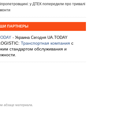
іпропетровщині: у ДТЕК попередили про тривалі
монти
ШИ ПАРТНЕРЫ
TODAY
- Украина Сегодня UA.TODAY
LOGISTIC:
Транспортная компания
с
оким стандартом обслуживания и
ежности.
м абзаце материала.