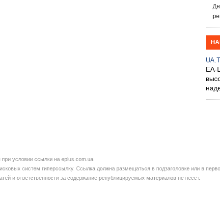
Дн
ре
НА
UA.
EA-
выс
над
при условии ссылки на eplus.com.ua
сковых систем гиперссылку. Ссылка должна размещаться в подзаголовке или в перво
татей и ответственности за содержание републицируемых материалов не несет.