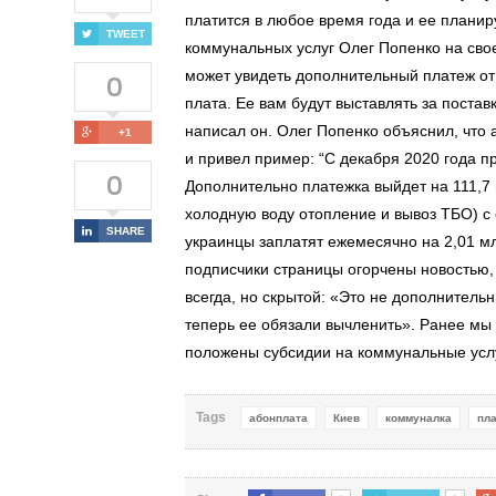
платится в любое время года и ее плани
TWEET
коммунальных услуг Олег Попенко на свое
0
может увидеть дополнительный платеж от
плата. Ее вам будут выставлять за постав
написал он. Олег Попенко объяснил, что
+1
и привел пример: “С декабря 2020 года 
0
Дополнительно платежка выйдет на 111,7 г
холодную воду отопление и вывоз ТБО) с 
SHARE
украинцы заплатят ежемесячно на 2,01 м
подписчики страницы огорчены новостью, 
всегда, но скрытой: «Это не дополнитель
теперь ее обязали вычленить». Ранее мы 
положены субсидии на коммунальные усл
Tags
абонплата
Киев
коммуналка
пл