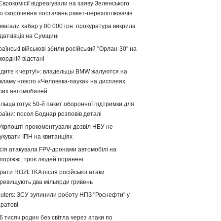
Єврокомісії відреагували на заяву Зеленського
о скорочення постачань ракет-перехоплювачів
магали хабар у 80 000 грн: прокуратура викрила
датківців на Сумщині
раїнські військові збили російський "Орлан-30" на
кордній відстані
дите к черту!»: владельцы BMW жалуются на
кламу нового «Человека-паука» на дисплеях
оих автомобилей
льща готує 50-й пакет оборонної підтримки для
раїни: посол Боднар розповів деталі
Укрпошті прокоментували дозвіл НБУ не
укувати ІПН на квитанціях
сія атакувала FPV-дронами автомобілі на
поріжжі: троє людей поранені
рати ROZETKA після російської атаки
ревищують два мільярди гривень
uters: ЗСУ зупинили роботу НПЗ "Роснефти" у
ратові
6 тисяч родин без світла через атаки по