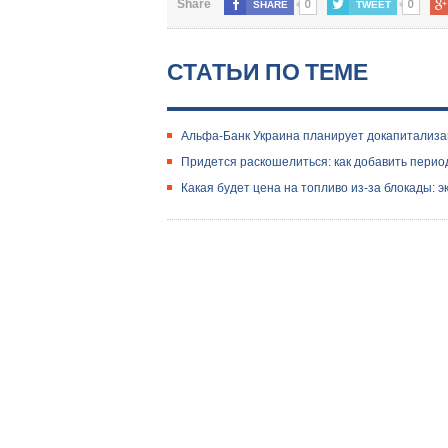
0
0
Share
SHARE
TWEET
СТАТЬИ ПО ТЕМЕ
Альфа-Банк Украина планирует докапитализац
Придется раскошелиться: как добавить период
Какая будет цена на топливо из-за блокады: э