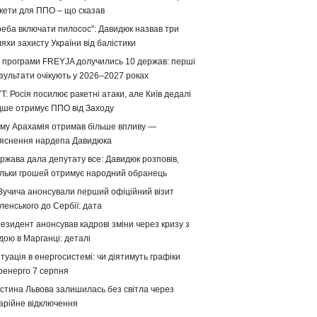
кети для ППО – що сказав
реба включати пилосос": Давидюк назвав три
яхи захисту України від балістики
 програми FREYJA долучились 10 держав: перші
зультати очікують у 2026–2027 роках
T: Росія посилює ракетні атаки, але Київ дедалі
дше отримує ППО від Заходу
му Арахамія отримав більше впливу —
яснення нардепа Давидюка
ржава дала депутату все: Давидюк розповів,
ільки грошей отримує народний обранець
Вучича анонсували перший офіційний візит
ленського до Сербії: дата
езидент анонсував кадрові зміни через кризу з
дою в Марганці: деталі
туація в енергосистемі: чи діятимуть графіки
ренерго 7 серпня
стина Львова залишилась без світла через
арійне відключення