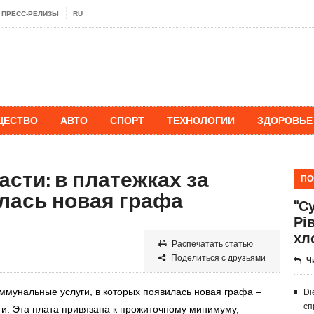
ПРЕСС-РЕЛИЗЫ
RU
ЩЕСТВО
АВТО
СПОРТ
ТЕХНОЛОГИИ
ЗДОРОВЬЕ
асти: в платежках за
ПО
лась новая графа
"Су
Рі
хл
Распечатать статью
Поделиться с друзьями
Ч
ммунальные услуги, в которых появилась новая графа –
Di
сп
ги. Эта плата привязана к прожиточному минимуму,