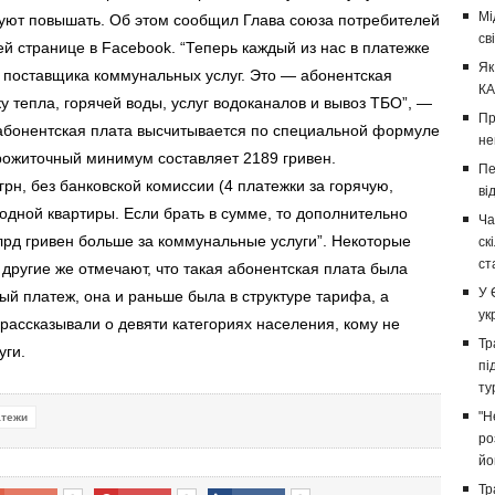
Мі
руют повышать. Об этом сообщил Глава союза потребителей
св
й странице в Facebook. “Теперь каждый из нас в платежке
Як
 поставщика коммунальных услуг. Это — абонентская
КА
ку тепла, горячей воды, услуг водоканалов и вывоз ТБО”, —
Пр
 абонентская плата высчитывается по специальной формуле
не
прожиточный минимум составляет 2189 гривен.
Пе
рн, без банковской комиссии (4 платежки за горячую,
ві
одной квартиры. Если брать в сумме, то дополнительно
Ча
лрд гривен больше за коммунальные услуги”. Некоторые
ск
ст
другие же отмечают, что такая абонентская плата была
У 
ный платеж, она и раньше была в структуре тарифа, а
ук
рассказывали о девяти категориях населения, кому не
Тр
уги.
пі
ту
"Н
атежи
ро
йо
Тр