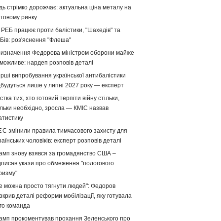
дь стрімко дорожчає: актуальна ціна металу на
ітовому ринку
 РЕБ працює проти балістики, "Шахедів" та
Бів: роз'яснення "Флеша"
изначення Федорова міністром оборони майже
можливе: нардеп розповів деталі
рші випробування української антибалістики
дбудуться лише у липні 2027 року — експерт
стка тих, хто готовий терпіти війну стільки,
ільки необхідно, зросла — КМІС назвав
атистику
ЄС змінили правила тимчасового захисту для
раїнських чоловіків: експерт розповів деталі
амп знову взявся за громадянство США –
дписав укази про обмеження "пологового
ризму"
е можна просто тягнути людей": Федоров
зкрив деталі реформи мобілізації, яку готувала
го команда
амп прокоментував прохання Зеленського про