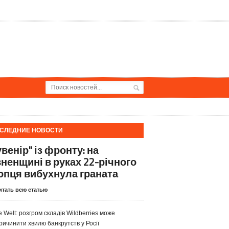
СЛЕДНИЕ НОВОСТИ
венір" із фронту: на
вненщині в руках 22-річного
опця вибухнула граната
итать всю статью
e Welt: розгром складів Wildberries може
ричинити хвилю банкрутств у Росії