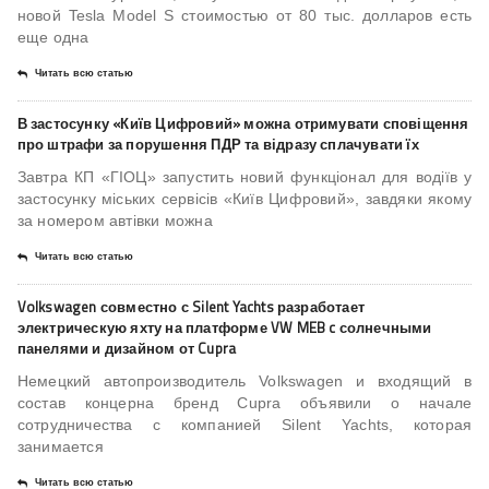
новой Tesla Model S стоимостью от 80 тыс. долларов есть
еще одна
Читать всю статью
В застосунку «Київ Цифровий» можна отримувати сповіщення
про штрафи за порушення ПДР та відразу сплачувати їх
Завтра КП «ГІОЦ» запустить новий функціонал для водіїв у
застосунку міських сервісів «Київ Цифровий», завдяки якому
за номером автівки можна
Читать всю статью
Volkswagen совместно с Silent Yachts разработает
электрическую яхту на платформе VW MEB c солнечными
панелями и дизайном от Cupra
Немецкий автопроизводитель Volkswagen и входящий в
состав концерна бренд Cupra объявили о начале
сотрудничества с компанией Silent Yachts, которая
занимается
Читать всю статью