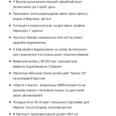
У Вучича анонсували перший офіційний візит
Зеленського до Сербії: дата
Президент анонсував кадрові зміни через кризу з
водою в Марганці: деталі
Ситуація в енергосистемі: чи діятимуть графіки
Укренерго 7 серпня
Частина Львова залишилась без світла через
аварійне відключення
У Єврокомісії відреагували на заяву Зеленського
про скорочення постачань ракет-перехоплювачів
Вимагали хабар у 80 000 грн: прокуратура
викрила податківців на Сумщині
Українські військові збили російський "Орлан-30"
на рекордній відстані
«Идите к черту!»: владельцы BMW жалуются на
рекламу нового «Человека-паука» на дисплеях
своих автомобилей
Польща готує 50-й пакет оборонної підтримки для
України: посол Боднар розповів деталі
В Укрпошті прокоментували дозвіл НБУ не