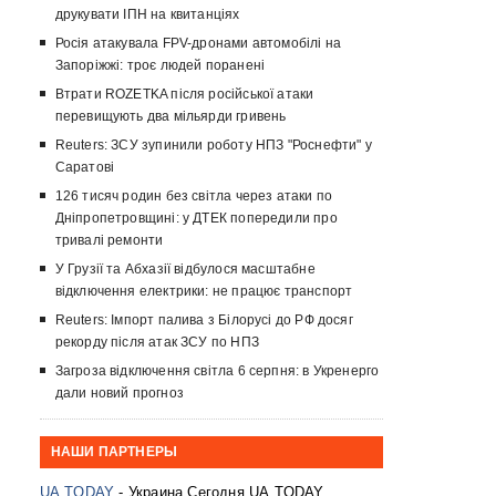
друкувати ІПН на квитанціях
Росія атакувала FPV-дронами автомобілі на
Запоріжжі: троє людей поранені
Втрати ROZETKA після російської атаки
перевищують два мільярди гривень
Reuters: ЗСУ зупинили роботу НПЗ "Роснефти" у
Саратові
126 тисяч родин без світла через атаки по
Дніпропетровщині: у ДТЕК попередили про
тривалі ремонти
У Грузії та Абхазії відбулося масштабне
відключення електрики: не працює транспорт
Reuters: Імпорт палива з Білорусі до РФ досяг
рекорду після атак ЗСУ по НПЗ
Загроза відключення світла 6 серпня: в Укренерго
дали новий прогноз
НАШИ ПАРТНЕРЫ
UA.TODAY
- Украина Сегодня UA.TODAY