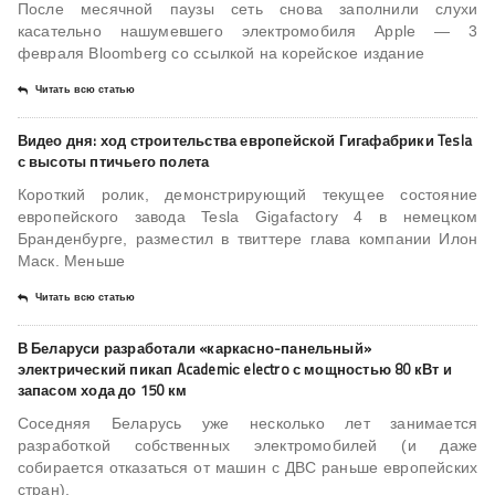
После месячной паузы сеть снова заполнили слухи
касательно нашумевшего электромобиля Apple — 3
февраля Bloomberg со ссылкой на корейское издание
Читать всю статью
Видео дня: ход строительства европейской Гигафабрики Tesla
с высоты птичьего полета
Короткий ролик, демонстрирующий текущее состояние
европейского завода Tesla Gigafactory 4 в немецком
Бранденбурге, разместил в твиттере глава компании Илон
Маск. Меньше
Читать всю статью
В Беларуси разработали «каркасно-панельный»
электрический пикап Academiс electro с мощностью 80 кВт и
запасом хода до 150 км
Соседняя Беларусь уже несколько лет занимается
разработкой собственных электромобилей (и даже
собирается отказаться от машин с ДВС раньше европейских
стран),