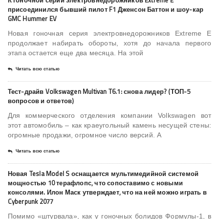
К гоночной серии электровнедорожников Extreme E
присоединился бывший пилот F1 Дженсон Баттон и шоу-кар
GMC Hummer EV
Новая гоночная серия электровнедорожников Extreme E
продолжает набирать обороты, хотя до начала первого
этапа остается еще два месяца. На этой
Читать всю статью
Тест-драйв Volkswagen Multivan T6.1: снова лидер? (ТОП-5
вопросов и ответов)
Для коммерческого отделения компании Volkswagen вот
этот автомобиль – как краеугольный камень несущей стены:
огромные продажи, огромное число версий. А
Читать всю статью
Новая Tesla Model S оснащается мультимедийной системой
мощностью 10 терафлопс, что сопоставимо с новыми
консолями. Илон Маск утверждает, что на ней можно играть в
Cyberpunk 2077
Помимо «штурвала», как у гоночных болидов Формулы-1, в