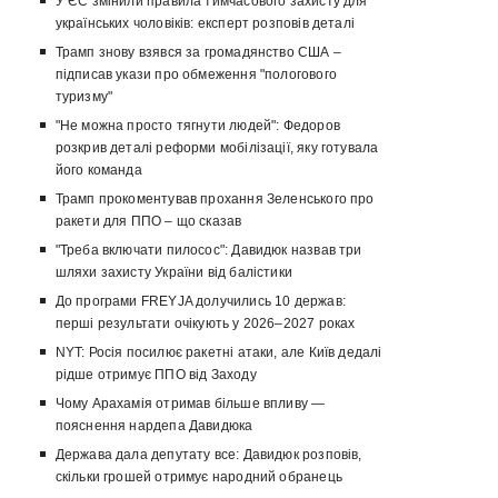
У ЄС змінили правила тимчасового захисту для
українських чоловіків: експерт розповів деталі
Трамп знову взявся за громадянство США –
підписав укази про обмеження "пологового
туризму"
"Не можна просто тягнути людей": Федоров
розкрив деталі реформи мобілізації, яку готувала
його команда
Трамп прокоментував прохання Зеленського про
ракети для ППО – що сказав
"Треба включати пилосос": Давидюк назвав три
шляхи захисту України від балістики
До програми FREYJA долучились 10 держав:
перші результати очікують у 2026–2027 роках
NYT: Росія посилює ракетні атаки, але Київ дедалі
рідше отримує ППО від Заходу
Чому Арахамія отримав більше впливу —
пояснення нардепа Давидюка
Держава дала депутату все: Давидюк розповів,
скільки грошей отримує народний обранець