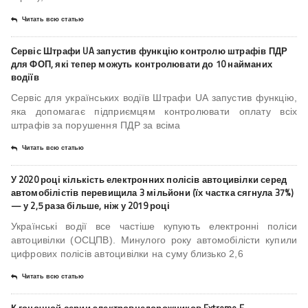
Читать всю статью
Сервіс Штрафи UA запустив функцію контролю штрафів ПДР
для ФОП, які тепер можуть контролювати до 10 найманих
водіїв
Сервіс для українських водіїв Штрафи UA запустив функцію,
яка допомагає підприємцям контролювати оплату всіх
штрафів за порушення ПДР за всіма
Читать всю статью
У 2020 році кількість електронних полісів автоцивілки серед
автомобілістів перевищила 3 мільйони (їх частка сягнула 37%)
— у 2,5 раза більше, ніж у 2019 році
Українські водії все частіше купують електронні поліси
автоцивілки (ОСЦПВ). Минулого року автомобілісти купили
цифрових полісів автоцивілки на суму близько 2,6
Читать всю статью