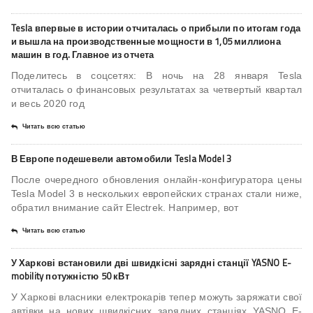
Tesla впервые в истории отчиталась о прибыли по итогам года
и вышла на производственные мощности в 1,05 миллиона
машин в год. Главное из отчета
Поделитесь в соцсетях: В ночь на 28 января Tesla
отчиталась о финансовых результатах за четвертый квартал
и весь 2020 год
Читать всю статью
В Европе подешевели автомобили Tesla Model 3
После очередного обновления онлайн-конфигуратора цены
Tesla Model 3 в нескольких европейских странах стали ниже,
обратил внимание сайт Electrek. Например, вот
Читать всю статью
У Харкові встановили дві швидкісні зарядні станції YASNO E-
mobility потужністю 50 кВт
У Харкові власники електрокарів тепер можуть заряжати свої
автівки на нових швидкісних зарядних станціях YASNO E-