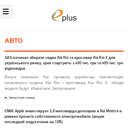
☰
АВТО
ЗАЗ починає збирати седан Kia Rio та кросовер Kia Rio X для
українського ринку, ціни стартують з 430 тис. грн та 455 тис. грн
відповідно
Вчора компанія Kia провела українську презентацію
оновленого седана Kia Rio і кросовера Kia Rio X, обидві
моделі будут збиратися Запорізьким
Читать всю статью
СМИ: Apple инвестирует 3,6 миллиарда долларов в Kia Motors в
рамках проекта собственного электромобиля (акции
последней подскочили на 10%)