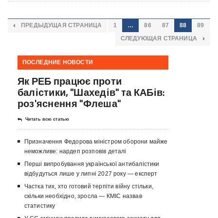
ПРЕДЫДУЩАЯ СТРАНИЦА
1
…
86
87
88
89
СЛЕДУЮЩАЯ СТРАНИЦА
ПОСЛЕДНИЕ НОВОСТИ
Як РЕБ працює проти
балістики, "Шахедів" та КАБів:
роз'яснення "Флеша"
Читать всю статью
Призначення Федорова міністром оборони майже
неможливе: нардеп розповів деталі
Перші випробування української антибалістики
відбудуться лише у липні 2027 року — експерт
Частка тих, хто готовий терпіти війну стільки,
скільки необхідно, зросла — КМІС назвав
статистику