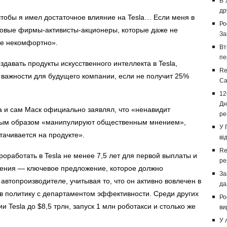
В 
др
 чтобы я имел достаточное влияние на Tesla… Если меня в
Ро
говые фирмы-активисты-акционеры, которые даже не
За
ее некомфортно».
Вт
пе
давать продукты искусственного интеллекта в Tesla,
Re
 важности для будущего компании, если не получит 25%
Са
12
Дн
да и сам Маск официально заявлял, что «ненавидит
ре
бным образом «манипулируют общественным мнением»,
У 
тачивается на продукте».
ві
Re
оработать в Tesla не менее 7,5 лет для первой выплаты и
ре
дения — ключевое предложение, которое должно
За
втопроизводителе, учитывая то, что он активно вовлечен в
да
я в политику с департаментом эффективности. Среди других
Ро
 Tesla до $8,5 трлн, запуск 1 млн роботакси и столько же
ви
У 