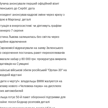
Вучича анонсували перший офіційний візит
ленського до Сербії: дата
езидент анонсував кадрові зміни через кризу з
дою в Марганці: деталі
туація в енергосистемі: чи діятимуть графіки
ренерго 7 серпня
стина Львова залишилась без світла через
арійне відключення
Єврокомісії відреагували на заяву Зеленського
о скорочення постачань ракет-перехоплювачів
магали хабар у 80 000 грн: прокуратура викрила
датківців на Сумщині
раїнські військові збили російський "Орлан-30" на
кордній відстані
дите к черту!»: владельцы BMW жалуются на
кламу нового «Человека-паука» на дисплеях
оих автомобилей
льща готує 50-й пакет оборонної підтримки для
раїни: посол Боднар розповів деталі