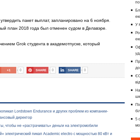
по
Бл
ек
утвердить пакет выплат, запланировано на 6 ноября.
У 
ый план 2018 года был отменен судом в Делавэре.
Ро
ек
чением Grok студента в академотпуске, который
Оф
уд
Пр
до
0
0
0
+1
SHARE
SHARE
ЄС
ві
На
шк
Пі
бі
опикап Lordstown Endurance и других проблем из компании-
ансовый директор
5 
мо
иты, чтобы не «растрачивать» деньги на электромобили
 электрический пикап Academiс electro с мощностью 80 кВт и