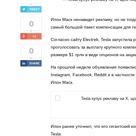
TWEET
Илон Маск ненавидит рекламу, но не тогда
0
самый большой пакет компенсации для ге
+1
Согласно сайту Electrek, Tesla запустил
проголосовать за выплату крупного компе
0
размере $1 трлн в виде опционов на акци
SHARE
На прошлой неделе объявления появились
Instagram, Facebook, Reddit и в частности
Илон Маск.
Илон ранее уточнил, что его гигантский к
Tesla: