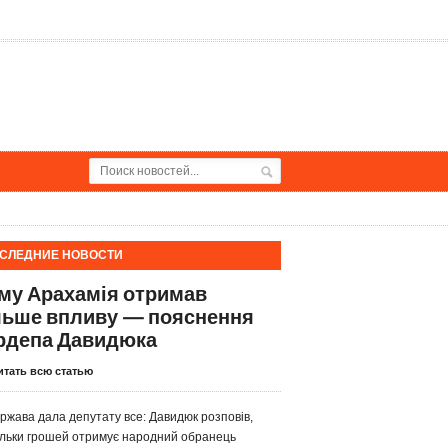
СЛЕДНИЕ НОВОСТИ
му Арахамія отримав
льше впливу — пояснення
рдепа Давидюка
итать всю статью
ржава дала депутату все: Давидюк розповів,
ільки грошей отримує народний обранець