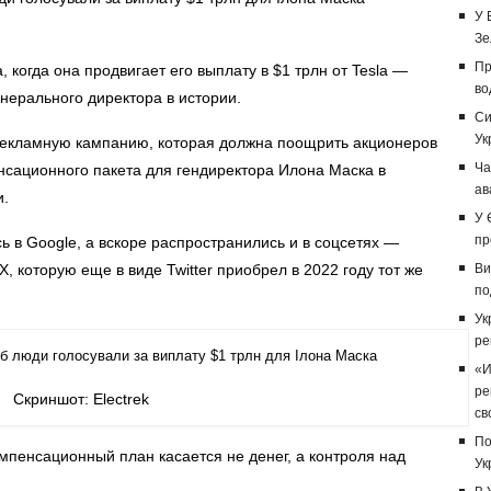
У 
Зе
Пр
, когда она продвигает его выплату в $1 трлн от Tesla —
во
нерального директора в истории.
Си
Ук
а рекламную кампанию, которая должна поощрить акционеров
Ча
нсационного пакета для гендиректора Илона Маска в
ав
и.
У 
пр
 в Google, а вскоре распространились и в соцсетях —
 X, которую еще в виде Twitter приобрел в 2022 году тот же
Ви
по
Ук
ре
«И
ре
Скриншот: Electrek
св
По
омпенсационный план касается не денег, а контроля над
Ук