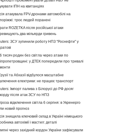
Укрпошті прокоментували дозвіл НБУ не
укувати ІПН на квитанціях
сія атакувала FPV-дронами автомобілі на
поріжжі: троє людей поранені
рати ROZETKA після російської атаки
ревищують два мільярди гривень
uters: ЗСУ зупинили роботу НПЗ "Роснефти" у
ратові
6 тисяч родин без світла через атаки по
іпропетровщині: у ДТЕК попередили про тривалі
монти
Грузії та Абхазії відбулося масштабне
дключення електрики: не працює транспорт
uters: Імпорт палива з Білорусі до РФ досяг
корду після атак ЗСУ по НПЗ
гроза відключення світла 6 серпня: в Укренерго
ли новий прогноз
сія знищила ключовий склад в Україні німецького
робника автохімії і мастил: деталі
липні через західний кордон України зафіксували