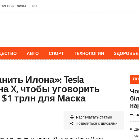
ПРЕСС-РЕЛИЗЫ
RU
ЩЕСТВО
АВТО
СПОРТ
ТЕХНОЛОГИИ
ЗДОРОВЬЕ
ить Илона»: Tesla
ПО
на X, чтобы уговорить
Чо
$1 трлн для Маска
бі
на
Ч
Распечатать статью
Поделиться с друзьями
Де
ск