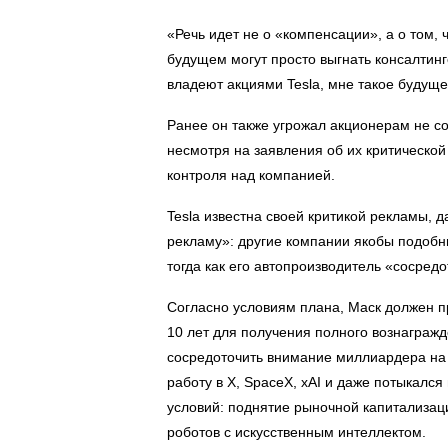
«Речь идет не о «компенсации», а о том,
будущем могут просто выгнать консалтин
владеют акциями Tesla, мне такое будущ
Ранее он также угрожал акционерам не соз
несмотря на заявления об их критической
контроля над компанией.
Tesla известна своей критикой рекламы, 
рекламу»: другие компании якобы подо
тогда как его автопроизводитель «сосредо
Согласно условиям плана, Маск должен пр
10 лет для получения полного вознаграж
сосредоточить внимание миллиардера на а
работу в X, SpaceX, xAI и даже потыкалс
условий: поднятие рыночной капитализации
роботов с искусственным интеллектом.