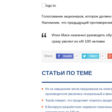
Голосование акционеров, которое должно 
Напомним, что предыдущий противоречив
Илон Маск назначил руководить обу
сразу уволил из xAI 100 человек
0
0
Share
SHARE
TWEET
СТАТЬИ ПО ТЕМЕ
Из-за завышения числа предзаказов на электр
производителя уволились генеральный и фин
Toyota говорит, что продолжит покупать кред
В Беларуси разработали «каркасно-панельный»