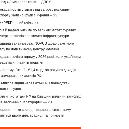
над 4,3 млн перетинів — ДПСУ
окада портів ставить під загрозу половину
спорту залізної руди з України – NV
НКРЕКП новий очільник
сія й надалі битиме по великих містах України:
сперт розповів про захист інфраструктури
іційна заява мережі NOVUS щодо ракетного
ару по логістичному центру компанії
одаж овочів із городу у 2026 році: коли українцям
ведеться платити податки
 спрямує Україні €1,4 млрд за рахунок доходів
д заморожених активів РФ
 Миколаївщині через атаки РФ пошкоджені
ола та судно
сля нічної атаки РФ на Київщині виявили загиблих
ля залізничної платформи — УЗ
серпня — яке сьогодні церковне свято, кому
ляться цього дня, традиції та прикмети