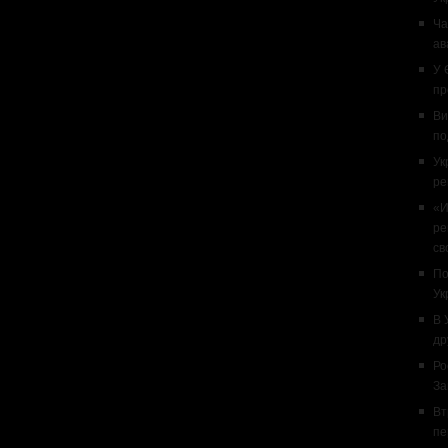
Ча
ав
У 
пр
Ви
по
Ук
ре
«И
ре
св
По
Ук
В 
др
Ро
За
Вт
пе