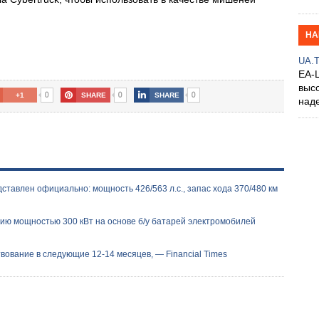
НА
UA.
EA-
выс
0
0
0
+1
SHARE
SHARE
над
дставлен официально: мощность 426/563 л.с., запас хода 370/480 км
ию мощностью 300 кВт на основе б/у батарей электромобилей
вование в следующие 12-14 месяцев, — Financial Times