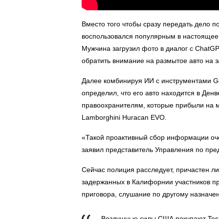
Вместо того чтобы сразу передать дело п
воспользовался популярным в настоящее
Мужчина загрузил фото в диалог с ChatGP
обратить внимание на размытое авто на 
Далее комбинируя ИИ с инструментами Go
определил, что его авто находится в Ден
правоохранителям, которые прибыли на ме
Lamborghini Huracan EVO.
«Такой проактивный сбор информации оч
заявил представитель Управления по пре
Сейчас полиция расследует, причастен л
задержанных в Калифорнии участников п
приговора, слушание по другому назначен
Воздушные силы США покупают Tesla