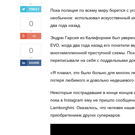
TWEET
Пока полиция по всему миру борется с у
необычное: использовал искусственный ин
0
два года назад.
+1
Эндрю Гарсия из Калифорнии был уверен,
EVO, когда два года назад его похитили в
0
многомиллионной преступной схемы. Похи
переписывали на себя с поддельными до
SHARE
«Я плакал, это было больно для многих л
потеря любимого и довольно недешевого 
Некоторые пострадавшие в конце концов с
пока в Instagram ему не пришло сообщен
Lamborghini. Оказалось, что человек наш
приобретением других суперкаров.