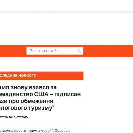
СЛЕДНИЕ НОВОСТИ
амп знову взявся за
омадянство США – підписав
ази про обмеження
ологового туризму"
итать всю статью
е можна просто тягнути людей": Федоров