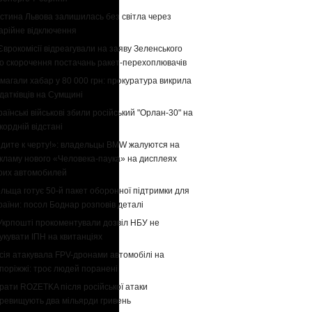
стина Львова залишилась без світла через
арійне відключення
Єврокомісії відреагували на заяву Зеленського
о скорочення постачань ракет-перехоплювачів
магали хабар у 80 000 грн: прокуратура викрила
датківців на Сумщині
раїнські військові збили російський "Орлан-30" на
кордній відстані
дите к черту!»: владельцы BMW жалуются на
кламу нового «Человека-паука» на дисплеях
оих автомобилей
льща готує 50-й пакет оборонної підтримки для
раїни: посол Боднар розповів деталі
Укрпошті прокоментували дозвіл НБУ не
укувати ІПН на квитанціях
сія атакувала FPV-дронами автомобілі на
поріжжі: троє людей поранені
рати ROZETKA після російської атаки
ревищують два мільярди гривень