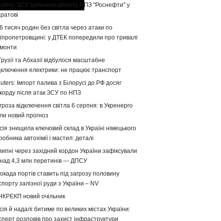
uters: ЗСУ зупинили роботу НПЗ "Роснефти" у
ратові
6 тисяч родин без світла через атаки по
іпропетровщині: у ДТЕК попередили про тривалі
монти
Грузії та Абхазії відбулося масштабне
дключення електрики: не працює транспорт
uters: Імпорт палива з Білорусі до РФ досяг
корду після атак ЗСУ по НПЗ
гроза відключення світла 6 серпня: в Укренерго
ли новий прогноз
сія знищила ключовий склад в Україні німецького
робника автохімії і мастил: деталі
липні через західний кордон України зафіксували
над 4,3 млн перетинів — ДПСУ
окада портів ставить під загрозу половину
спорту залізної руди з України – NV
НКРЕКП новий очільник
сія й надалі битиме по великих містах України:
сперт розповів про захист інфраструктури