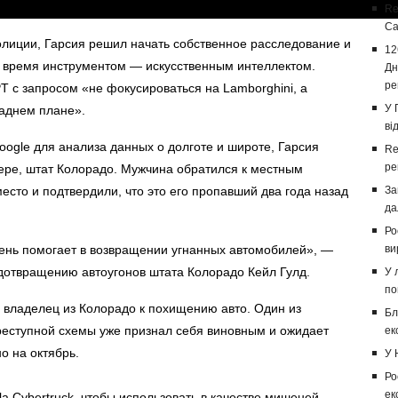
Re
Са
олиции, Гарсия решил начать собственное расследование и
12
 время инструментом — искусственным интеллектом.
Дн
ре
T с запросом «не фокусироваться на Lamborghini, а
У 
заднем плане».
ві
ogle для анализа данных о долготе и широте, Гарсия
Re
ре
вере, штат Колорадо. Мужчина обратился к местным
сто и подтвердили, что это его пропавший два года назад
За
да
Ро
ень помогает в возвращении угнанных автомобилей», —
ви
дотвращению автоугонов штата Колорадо Кейл Гулд.
У 
по
и владелец из Колорадо к похищению авто. Один из
Бл
реступной схемы уже признал себя виновным и ожидает
ек
о на октябрь.
У 
Ро
ек
 Cybertruck, чтобы использовать в качестве мишеней