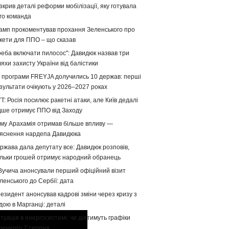
зкрив деталі реформи мобілізації, яку готувала
го команда
амп прокоментував прохання Зеленського про
кети для ППО – що сказав
реба включати пилосос": Давидюк назвав три
яхи захисту України від балістики
 програми FREYJA долучились 10 держав: перші
зультати очікують у 2026–2027 роках
T: Росія посилює ракетні атаки, але Київ дедалі
дше отримує ППО від Заходу
му Арахамія отримав більше впливу —
яснення нардепа Давидюка
ржава дала депутату все: Давидюк розповів,
ільки грошей отримує народний обранець
Вучича анонсували перший офіційний візит
ленського до Сербії: дата
езидент анонсував кадрові зміни через кризу з
дою в Марганці: деталі
туація в енергосистемі: чи діятимуть графіки
ренерго 7 серпня