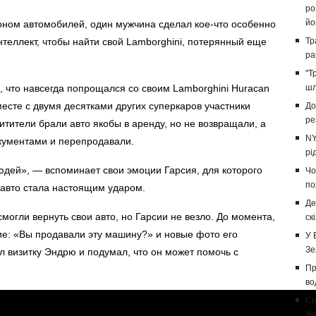
ро
йо
гоном автомобилей, один мужчина сделал кое-что особенно
теллект, чтобы найти свой Lamborghini, потерянный еще
Тр
ра
"Т
 что навсегда попрощался со своим Lamborghini Huracan
шл
месте с двумя десятками других суперкаров участники
До
ре
тители брали авто якобы в аренду, но не возвращали, а
NY
кументами и перепродавали.
рі
юдей», — вспоминает свои эмоции Гарсия, для которого
Чо
по
авто стала настоящим ударом.
Де
могли вернуть свои авто, но Гарсии не везло. До момента,
ск
ие: «Вы продавали эту машину?» и новые фото его
У 
Зе
ел визитку Эндрю и подумал, что он может помочь с
Пр
во
Си
Ук