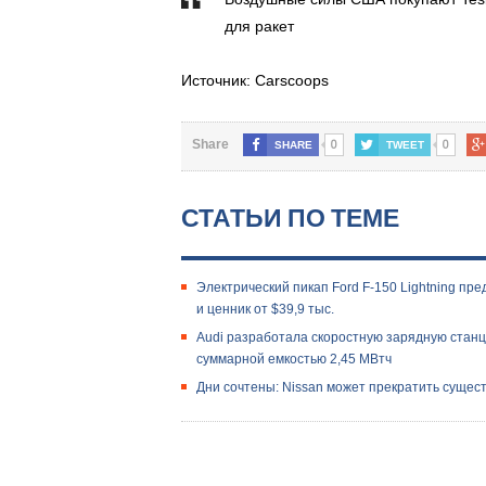
для ракет
Источник: Carscoops
0
0
Share
SHARE
TWEET
СТАТЬИ ПО ТЕМЕ
Электрический пикап Ford F-150 Lightning пре
и ценник от $39,9 тыс.
Audi разработала скоростную зарядную станц
суммарной емкостью 2,45 МВтч
Дни сочтены: Nissan может прекратить сущест