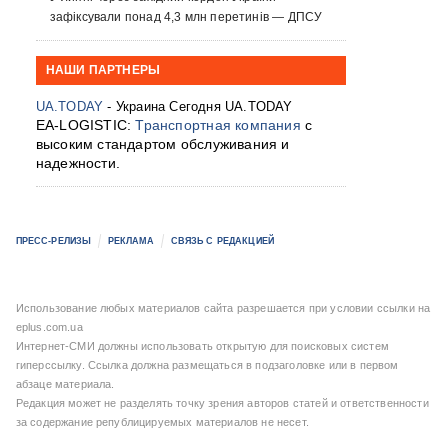
зафіксували понад 4,3 млн перетинів — ДПСУ
НАШИ ПАРТНЕРЫ
UA.TODAY
- Украина Сегодня UA.TODAY
EA-LOGISTIC:
Транспортная компания
с
высоким стандартом обслуживания и
надежности.
ПРЕСС-РЕЛИЗЫ
РЕКЛАМА
СВЯЗЬ С РЕДАКЦИЕЙ
Использование любых материалов сайта разрешается при условии ссылки на
eplus.com.ua
Интернет-СМИ должны использовать открытую для поисковых систем
гиперссылку. Ссылка должна размещаться в подзаголовке или в первом
абзаце материала.
Редакция может не разделять точку зрения авторов статей и ответственности
за содержание републицируемых материалов не несет.