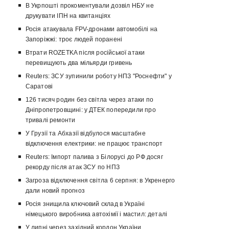
В Укрпошті прокоментували дозвіл НБУ не
друкувати ІПН на квитанціях
Росія атакувала FPV-дронами автомобілі на
Запоріжжі: троє людей поранені
Втрати ROZETKA після російської атаки
перевищують два мільярди гривень
Reuters: ЗСУ зупинили роботу НПЗ "Роснефти" у
Саратові
126 тисяч родин без світла через атаки по
Дніпропетровщині: у ДТЕК попередили про
тривалі ремонти
У Грузії та Абхазії відбулося масштабне
відключення електрики: не працює транспорт
Reuters: Імпорт палива з Білорусі до РФ досяг
рекорду після атак ЗСУ по НПЗ
Загроза відключення світла 6 серпня: в Укренерго
дали новий прогноз
Росія знищила ключовий склад в Україні
німецького виробника автохімії і мастил: деталі
У липні через західний кордон України