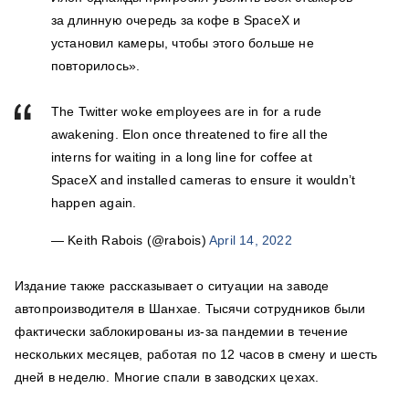
за длинную очередь за кофе в SpaceX и
установил камеры, чтобы этого больше не
повторилось».
The Twitter woke employees are in for a rude
awakening. Elon once threatened to fire all the
interns for waiting in a long line for coffee at
SpaceX and installed cameras to ensure it wouldn’t
happen again.
— Keith Rabois (@rabois)
April 14, 2022
Издание также рассказывает о ситуации на заводе
автопроизводителя в Шанхае. Тысячи сотрудников были
фактически заблокированы из-за пандемии в течение
нескольких месяцев, работая по 12 часов в смену и шесть
дней в неделю. Многие спали в заводских цехах.