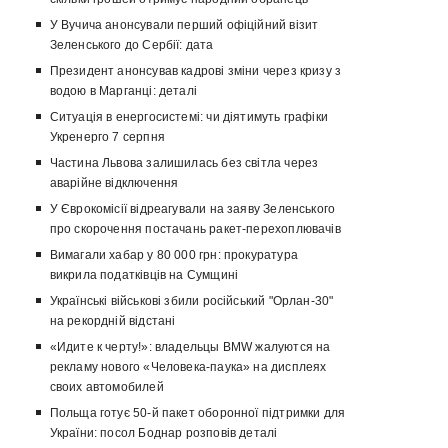
У Вучича анонсували перший офіційний візит
Зеленського до Сербії: дата
Президент анонсував кадрові зміни через кризу з
водою в Марганці: деталі
Ситуація в енергосистемі: чи діятимуть графіки
Укренерго 7 серпня
Частина Львова залишилась без світла через
аварійне відключення
У Єврокомісії відреагували на заяву Зеленського
про скорочення постачань ракет-перехоплювачів
Вимагали хабар у 80 000 грн: прокуратура
викрила податківців на Сумщині
Українські військові збили російський "Орлан-30"
на рекордній відстані
«Идите к черту!»: владельцы BMW жалуются на
рекламу нового «Человека-паука» на дисплеях
своих автомобилей
Польща готує 50-й пакет оборонної підтримки для
України: посол Боднар розповів деталі