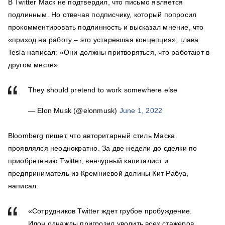
В Twitter Маск не подтвердил, что письмо является
подлинным. Но отвечая подписчику, который попросил
прокомментировать подлинность и высказал мнение, что
«приход на работу – это устаревшая концепция», глава
Tesla написал: «Они должны притворяться, что работают в
другом месте».
They should pretend to work somewhere else
— Elon Musk (@elonmusk)
June 1, 2022
Bloomberg пишет, что авторитарный стиль Маска
проявлялся неоднократно. За две недели до сделки по
приобретению Twitter, венчурный капиталист и
предприниматель из Кремниевой долины Кит Рабуа,
написал:
«Сотрудников Twitter ждет грубое пробуждение.
Илон однажды пригрозил уволить всех стажеров