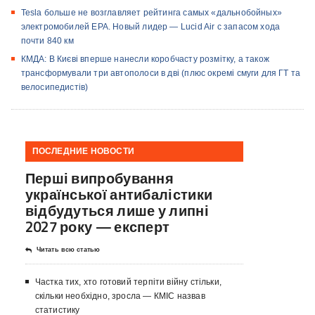
Tesla больше не возглавляет рейтинга самых «дальнобойных»
электромобилей EPA. Новый лидер — Lucid Air с запасом хода
почти 840 км
КМДА: В Києві вперше нанесли коробчасту розмітку, а також
трансформували три автополоси в дві (плюс окремі смуги для ГТ та
велосипедистів)
ПОСЛЕДНИЕ НОВОСТИ
Перші випробування
української антибалістики
відбудуться лише у липні
2027 року — експерт
Читать всю статью
Частка тих, хто готовий терпіти війну стільки,
скільки необхідно, зросла — КМІС назвав
статистику