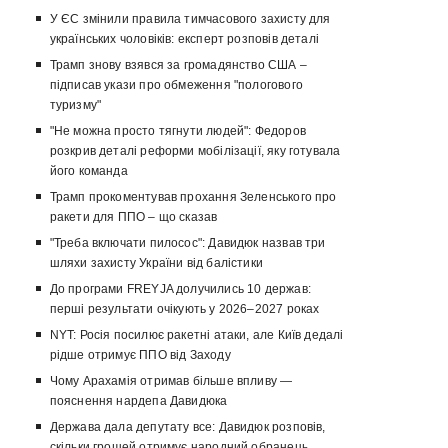
У ЄС змінили правила тимчасового захисту для
українських чоловіків: експерт розповів деталі
Трамп знову взявся за громадянство США –
підписав укази про обмеження "пологового
туризму"
"Не можна просто тягнути людей": Федоров
розкрив деталі реформи мобілізації, яку готувала
його команда
Трамп прокоментував прохання Зеленського про
ракети для ППО – що сказав
"Треба включати пилосос": Давидюк назвав три
шляхи захисту України від балістики
До програми FREYJA долучились 10 держав:
перші результати очікують у 2026–2027 роках
NYT: Росія посилює ракетні атаки, але Київ дедалі
рідше отримує ППО від Заходу
Чому Арахамія отримав більше впливу —
пояснення нардепа Давидюка
Держава дала депутату все: Давидюк розповів,
скільки грошей отримує народний обранець