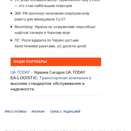
ЄС різко збільшив імпорт скрапленого газу з Росії
— хто став найбільшим покупцем
ЗМІ: РФ пропонує іноземним покупцям нову
ракету для винищувача Су-57
Bloomberg: Україна не атакуватиме неросійські
нафтові танкери в Чорному морі
ПС: Росія вдарила по Україні шістьма
балістичними ракетами, усі досягли цілей
НАШИ ПАРТНЕРЫ
UA.TODAY
- Украина Сегодня UA.TODAY
EA-LOGISTIC:
Транспортная компания
с
высоким стандартом обслуживания и
надежности.
ПРЕСС-РЕЛИЗЫ
РЕКЛАМА
СВЯЗЬ С РЕДАКЦИЕЙ