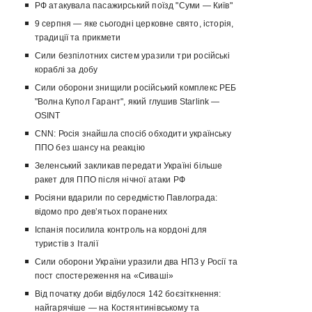
РФ атакувала пасажирський поїзд "Суми — Київ"
9 серпня — яке сьогодні церковне свято, історія,
традиції та прикмети
Сили безпілотних систем уразили три російські
кораблі за добу
Сили оборони знищили російський комплекс РЕБ
"Волна Купол Гарант", який глушив Starlink —
OSINT
CNN: Росія знайшла спосіб обходити українську
ППО без шансу на реакцію
Зеленський закликав передати Україні більше
ракет для ППО після нічної атаки РФ
Росіяни вдарили по середмістю Павлограда:
відомо про девʼятьох поранених
Іспанія посилила контроль на кордоні для
туристів з Італії
Сили оборони України уразили два НПЗ у Росії та
пост спостереження на «Сиваші»
Від початку доби відбулося 142 боєзіткнення:
найгарячіше — на Костянтинівському та