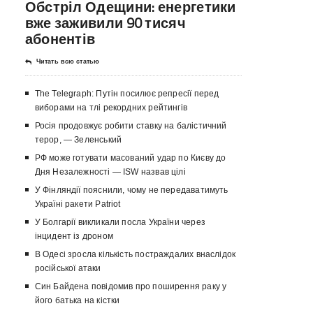
Обстріл Одещини: енергетики
вже заживили 90 тисяч
абонентів
Читать всю статью
The Telegraph: Путін посилює репресії перед
виборами на тлі рекордних рейтингів
Росія продовжує робити ставку на балістичний
терор, — Зеленський
РФ може готувати масований удар по Києву до
Дня Незалежності — ISW назвав цілі
У Фінляндії пояснили, чому не передаватимуть
Україні ракети Patriot
У Болгарії викликали посла України через
інцидент із дроном
В Одесі зросла кількість постраждалих внаслідок
російської атаки
Син Байдена повідомив про поширення раку у
його батька на кістки