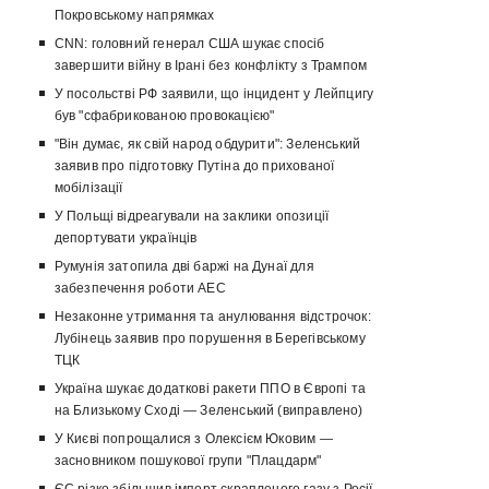
Покровському напрямках
CNN: головний генерал США шукає спосіб
завершити війну в Ірані без конфлікту з Трампом
У посольстві РФ заявили, що інцидент у Лейпцигу
був "сфабрикованою провокацією"
"Він думає, як свій народ обдурити": Зеленський
заявив про підготовку Путіна до прихованої
мобілізації
У Польщі відреагували на заклики опозиції
депортувати українців
Румунія затопила дві баржі на Дунаї для
забезпечення роботи АЕС
Незаконне утримання та анулювання відстрочок:
Лубінець заявив про порушення в Берегівському
ТЦК
Україна шукає додаткові ракети ППО в Європі та
на Близькому Сході — Зеленський (виправлено)
У Києві попрощалися з Олексієм Юковим —
засновником пошукової групи "Плацдарм"