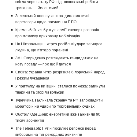
світла через атаку РФ, відновлювальні роботи
тривають — Зеленський
Зеленський анонсував нові дипломатичні
переговори щодо посилення ППО
Кремль боїться бунту в армії: експерт розповів
про можливу приховану мобілізацію
На Нікопольщині через російські удари загинула
людина, ще п'ятеро поранені
ЗМІ: Свириденко розглядають кандидаткою на
нову посаду — про що йдеться
Сибіга: Україна чітко розрізняє білоруський народ
і режим Лукашенка
У притулку на Київщині сталася пожежа: загинули
тварини та згоріли вольєри
Туреччина закликала Україну та РФ запровадити
мораторій на удари по торговельних суднах
Обстріл Одещини: енергетики вже заживили 90
тисяч абонентів
The Telegraph: Путін посилює репресії перед
виборами на тлі рекордних рейтингів