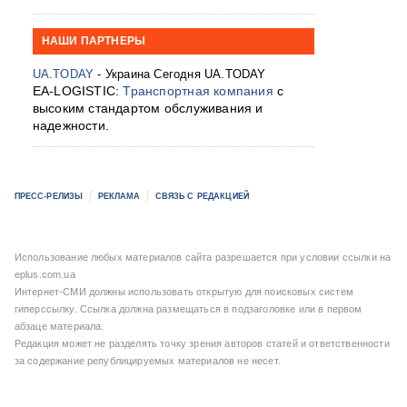
НАШИ ПАРТНЕРЫ
UA.TODAY
- Украина Сегодня UA.TODAY
EA-LOGISTIC:
Транспортная компания
с
высоким стандартом обслуживания и
надежности.
ПРЕСС-РЕЛИЗЫ
РЕКЛАМА
СВЯЗЬ С РЕДАКЦИЕЙ
Использование любых материалов сайта разрешается при условии ссылки на
eplus.com.ua
Интернет-СМИ должны использовать открытую для поисковых систем
гиперссылку. Ссылка должна размещаться в подзаголовке или в первом
абзаце материала.
Редакция может не разделять точку зрения авторов статей и ответственности
за содержание републицируемых материалов не несет.