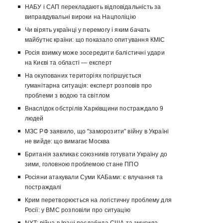
НАБУ і САП перекладають відповідальність за
виправдувальні вироки на Нацполіцію
Чи вірять українці у перемогу і яким бачать
майбутнє країни: що показало опитування КМІС
Росія взимку може зосередити балістичні удари
на Києві та області — експерт
На окупованих територіях погіршується
гуманітарна ситуація: експерт розповів про
проблеми з водою та світлом
Внаслідок обстрілів Харківщини постраждало 9
людей
МЗС РФ заявило, що "заморозити" війну в Україні
не вийде: що вимагає Москва
Британія закликає союзників готувати Україну до
зими, головною проблемою стане ППО
Росіяни атакували Суми КАБами: є влучання та
постраждалі
Крим перетворюється на логістичну проблему для
Росії: у ВМС розповіли про ситуацію