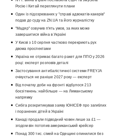
NYT: війна в Ірані послабила США та змусила
Росію і Китай переглянути плани
Один із підозрюваних у "справі адвокатів-хакерів"
подав до суду на ZN.UA та його журналістку
"Мадяр" озвучив п'ять умов, за яких може
завершитися війна в Україні
У Києві з 10 серпня частково перекриють рух
двома проспектами
Україна не отримає багато ракет для ППО у 2026
році: експерт розповів деталі
Застосування антибалістичної системи FREYJA
очікується не раніше 2027 року — експерт
Від початку доби на фронті відбулося 213
боєзіткнень: найбільше — на Лиманському
напрямку
Сибіга розкритикував заяву ЮНІСЕФ про загиблих
і поранених дітей в Україні
Канаді продали підводний човен лише за £1 —
згодом він потопив американський крейсер
Понад 300 тис. сімей на Одещині опинилися без