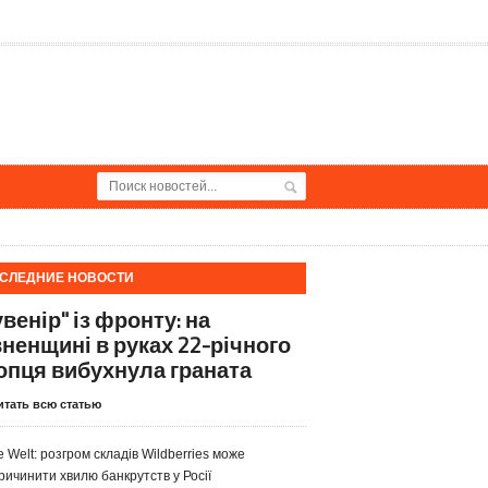
СЛЕДНИЕ НОВОСТИ
венір" із фронту: на
вненщині в руках 22-річного
опця вибухнула граната
итать всю статью
e Welt: розгром складів Wildberries може
ричинити хвилю банкрутств у Росії