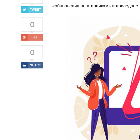
«обновления по вторникам» и последнее 
TWEET
0
+1
0
SHARE