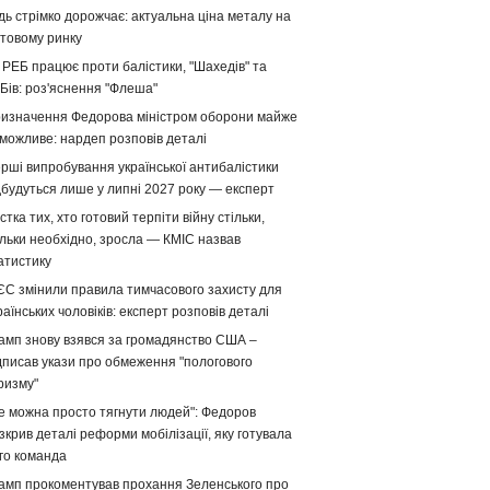
дь стрімко дорожчає: актуальна ціна металу на
ітовому ринку
 РЕБ працює проти балістики, "Шахедів" та
Бів: роз'яснення "Флеша"
изначення Федорова міністром оборони майже
можливе: нардеп розповів деталі
рші випробування української антибалістики
дбудуться лише у липні 2027 року — експерт
стка тих, хто готовий терпіти війну стільки,
ільки необхідно, зросла — КМІС назвав
атистику
ЄС змінили правила тимчасового захисту для
раїнських чоловіків: експерт розповів деталі
амп знову взявся за громадянство США –
дписав укази про обмеження "пологового
ризму"
е можна просто тягнути людей": Федоров
зкрив деталі реформи мобілізації, яку готувала
го команда
амп прокоментував прохання Зеленського про