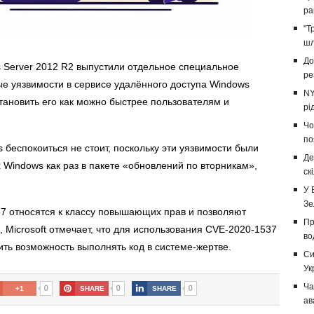
ра
"Т
шл
До
s Server 2012 R2 выпустили отдельное специальное
ре
ые уязвимости в сервисе удалённого доступа Windows
NY
тановить его как можно быстрее пользователям и
рі
Чо
по
беспокоиться не стоит, поскольку эти уязвимости были
Де
Windows как раз в пакете «обновлений по вторникам»,
ск
У 
Зе
7 относятся к классу повышающих прав и позволяют
Пр
 Microsoft отмечает, что для использования CVE-2020-1537
во
ть возможность выполнять код в системе-жертве.
Си
Ук
Ча
0
0
0
+1
SHARE
SHARE
ав