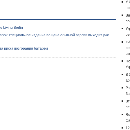
У 
пр
Ви
по
 Living Berlin
Ук
ре
дарок: специальное издание по цене обычной версии выходит уже
«И
ре
-за риска возгорания батарей
св
По
Ук
В 
др
Ро
За
Вт
пе
Re
Са
12