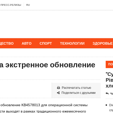
ПРЕСС-РЕЛИЗЫ
RU
ЩЕСТВО
АВТО
СПОРТ
ТЕХНОЛОГИИ
ЗДОРОВЬЕ
ла экстренное обновление
ПО
"Су
Рі
хл
Распечатать статью
Поделиться с друзьями
Ч
е обновление KB4578013 для операционной системы
Di
сп
сти выходят в рамках традиционного ежемесячного