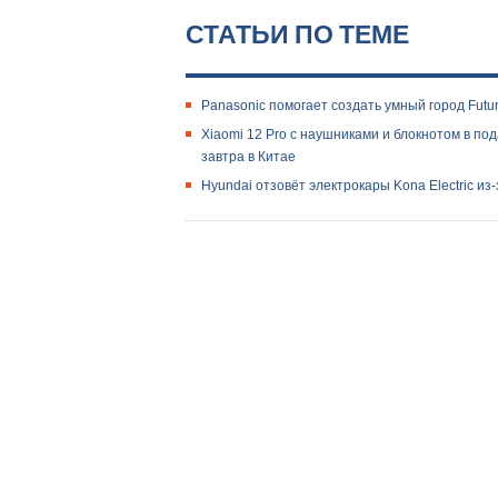
СТАТЬИ ПО ТЕМЕ
Panasonic помогает создать умный город Future
Xiaomi 12 Pro с наушниками и блокнотом в по
завтра в Китае
Hyundai отзовёт электрокары Kona Electric из