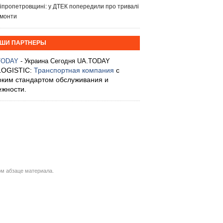
іпропетровщині: у ДТЕК попередили про тривалі
монти
ШИ ПАРТНЕРЫ
TODAY
- Украина Сегодня UA.TODAY
LOGISTIC:
Транспортная компания
с
оким стандартом обслуживания и
ежности.
м абзаце материала.