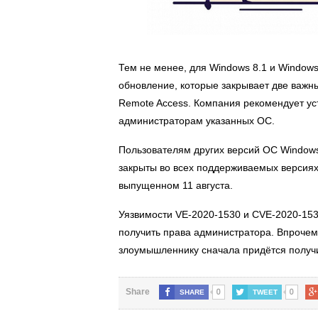
Тем не менее, для Windows 8.1 и Window
обновление, которые закрывает две важн
Remote Access. Компания рекомендует ус
администраторам указанных ОС.
Пользователям других версий ОС Windows 
закрыты во всех поддерживаемых версиях 
выпущенном 11 августа.
Уязвимости VE-2020-1530 и CVE-2020-153
получить права администратора. Впрочем,
злоумышленнику сначала придётся получи
0
0
Share
SHARE
TWEET