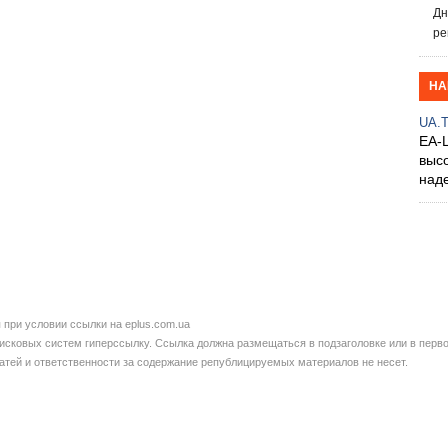
Дн
ре
НА
UA.
EA-
выс
над
при условии ссылки на eplus.com.ua
сковых систем гиперссылку. Ссылка должна размещаться в подзаголовке или в перво
татей и ответственности за содержание републицируемых материалов не несет.