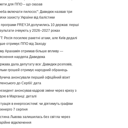
кети для ППО – що сказав
реба включати пилосос": Давидюк назвав три
яхи захисту України від балістики
 програми FREYJA долучились 10 держав: перші
зультати очікують у 2026–2027 роках
T: Росія посилює ракетні атаки, але Київ дедалі
дше отримує ППО від Заходу
му Арахамія отримав більше впливу —
яснення нардепа Давидюка
ржава дала депутату все: Давидюк розповів,
ільки грошей отримує народний обранець
Вучича анонсували перший офіційний візит
ленського до Сербії: дата
езидент анонсував кадрові зміни через кризу з
дою в Марганці: деталі
туація в енергосистемі: чи діятимуть графіки
ренерго 7 серпня
стина Львова залишилась без світла через
арійне відключення