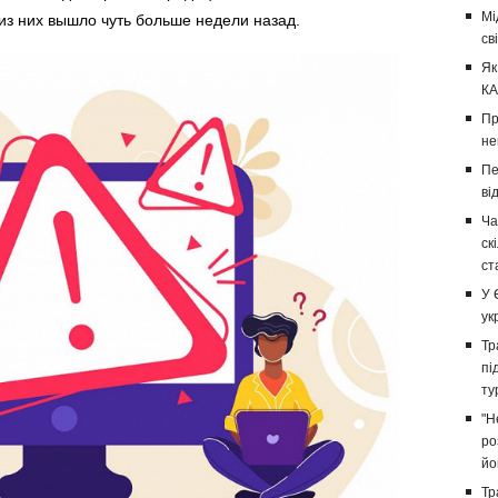
Мі
из них вышло чуть больше недели назад.
св
Як
КА
Пр
не
Пе
ві
Ча
ск
ст
У 
ук
Тр
пі
ту
"Н
ро
йо
Тр