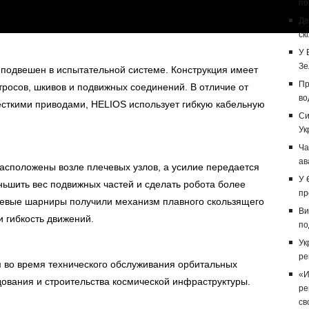
по
Де
ск
У 
Зе
н подвешен в испытательной системе. Конструкция имеет
Пр
тросов, шкивов и подвижных соединений. В отличие от
во
сткими приводами, HELIOS использует гибкую кабельную
Си
Ук
Ча
ав
 расположены возле плечевых узлов, а усилие передается
У 
еньшить вес подвижных частей и сделать робота более
пр
тевые шарниры получили механизм плавного скользящего
Ви
и гибкость движений.
по
Ук
ре
 во время технического обслуживания орбитальных
«И
удования и строительства космической инфраструктуры.
ре
св