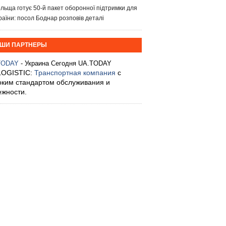
льща готує 50-й пакет оборонної підтримки для
раїни: посол Боднар розповів деталі
ШИ ПАРТНЕРЫ
TODAY
- Украина Сегодня UA.TODAY
LOGISTIC:
Транспортная компания
с
оким стандартом обслуживания и
ежности.