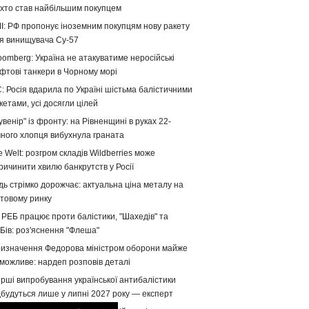
хто став найбільшим покупцем
І: РФ пропонує іноземним покупцям нову ракету
я винищувача Су-57
oomberg: Україна не атакуватиме неросійські
фтові танкери в Чорному морі
: Росія вдарила по Україні шістьма балістичними
кетами, усі досягли цілей
увенір" із фронту: на Рівненщині в руках 22-
чного хлопця вибухнула граната
e Welt: розгром складів Wildberries може
ричинити хвилю банкрутств у Росії
дь стрімко дорожчає: актуальна ціна металу на
ітовому ринку
 РЕБ працює проти балістики, "Шахедів" та
Бів: роз'яснення "Флеша"
изначення Федорова міністром оборони майже
можливе: нардеп розповів деталі
рші випробування української антибалістики
дбудуться лише у липні 2027 року — експерт