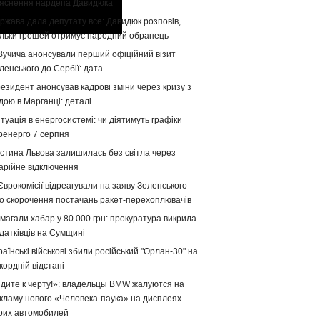
яснення нардепа Давидюка
ржава дала депутату все: Давидюк розповів,
ільки грошей отримує народний обранець
Вучича анонсували перший офіційний візит
ленського до Сербії: дата
езидент анонсував кадрові зміни через кризу з
дою в Марганці: деталі
туація в енергосистемі: чи діятимуть графіки
ренерго 7 серпня
стина Львова залишилась без світла через
арійне відключення
Єврокомісії відреагували на заяву Зеленського
о скорочення постачань ракет-перехоплювачів
магали хабар у 80 000 грн: прокуратура викрила
датківців на Сумщині
раїнські військові збили російський "Орлан-30" на
кордній відстані
дите к черту!»: владельцы BMW жалуются на
кламу нового «Человека-паука» на дисплеях
оих автомобилей