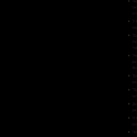
Ча
ск
ст
У 
ук
Тр
пі
ту
"Н
ро
йо
Тр
ра
"Т
шл
До
ре
NY
рі
Чо