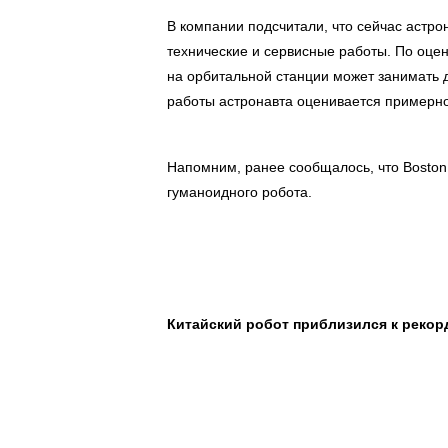
В компании подсчитали, что сейчас астро
технические и сервисные работы. По оцен
на орбитальной станции может занимать д
работы астронавта оценивается примерно
Напомним, ранее сообщалось, что Boston
гуманоидного робота.
Китайский робот приблизился к рекор