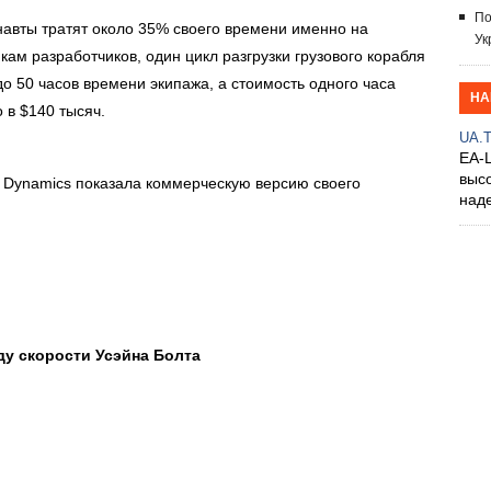
По
навты тратят около 35% своего времени именно на
Ук
кам разработчиков, один цикл разгрузки грузового корабля
о 50 часов времени экипажа, а стоимость одного часа
НА
 в $140 тысяч.
UA.
EA-
выс
 Dynamics показала коммерческую версию своего
над
ду скорости Усэйна Болта