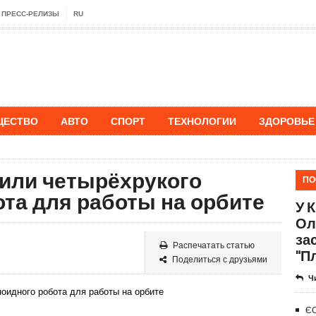
ПРЕСС-РЕЛИЗЫ
RU
ЩЕСТВО
АВТО
СПОРТ
ТЕХНОЛОГИИ
ЗДОРОВЬЕ
или четырёхрукого
ПО
та для работы на орбите
У 
Ол
за
Распечатать статью
"П
Поделиться с друзьями
Ч
ЄС