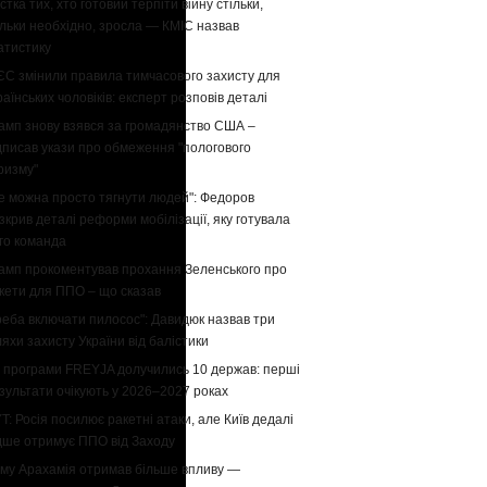
стка тих, хто готовий терпіти війну стільки,
ільки необхідно, зросла — КМІС назвав
атистику
ЄС змінили правила тимчасового захисту для
раїнських чоловіків: експерт розповів деталі
амп знову взявся за громадянство США –
дписав укази про обмеження "пологового
ризму"
е можна просто тягнути людей": Федоров
зкрив деталі реформи мобілізації, яку готувала
го команда
амп прокоментував прохання Зеленського про
кети для ППО – що сказав
реба включати пилосос": Давидюк назвав три
яхи захисту України від балістики
 програми FREYJA долучились 10 держав: перші
зультати очікують у 2026–2027 роках
T: Росія посилює ракетні атаки, але Київ дедалі
дше отримує ППО від Заходу
му Арахамія отримав більше впливу —