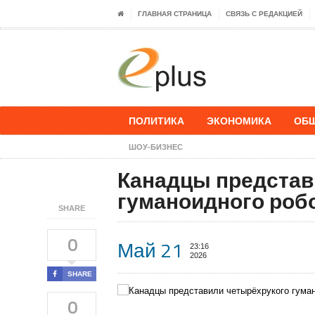
ГЛАВНАЯ СТРАНИЦА
СВЯЗЬ С РЕДАКЦИЕЙ
ПОЛИТИКА
ЭКОНОМИКА
ОБ
ШОУ-БИЗНЕС
Канадцы представ
гуманоидного робо
SHARE
0
Май 21
23:16
2026
SHARE
0