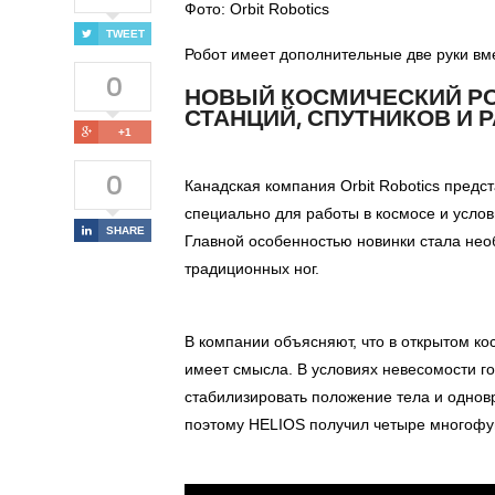
Фото: Orbit Robotics
TWEET
Робот имеет дополнительные две руки вм
0
НОВЫЙ КОСМИЧЕСКИЙ РО
СТАНЦИЙ, СПУТНИКОВ И 
+1
0
Канадская компания Orbit Robotics предс
специально для работы в космосе и услови
SHARE
Главной особенностью новинки стала нео
традиционных ног.
В компании объясняют, что в открытом ко
имеет смысла. В условиях невесомости го
стабилизировать положение тела и одно
поэтому HELIOS получил четыре многофу