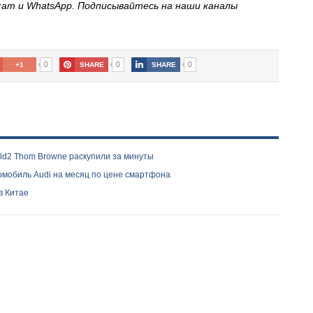
gram и WhatsApp. Подписывайтесь на наши каналы
0
0
0
+1
SHARE
SHARE
ld2 Thom Browne раскупили за минуты
томобиль Audi на месяц по цене смартфона
в Китае