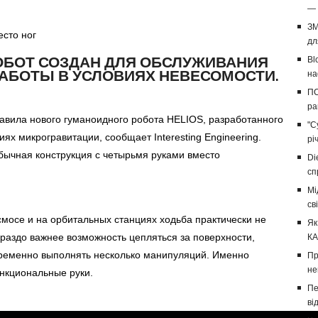
— 
ЗМ
есто ног
дл
БОТ СОЗДАН ДЛЯ ОБСЛУЖИВАНИЯ
Bl
РАБОТЫ В УСЛОВИЯХ НЕВЕСОМОСТИ.
на
ПС
ра
тавила нового гуманоидного робота HELIOS, разработанного
"С
ях микрогравитации, сообщает Interesting Engineering.
рі
бычная конструкция с четырьмя руками вместо
Di
сп
Мі
св
смосе и на орбитальных станциях ходьба практически не
Як
раздо важнее возможность цепляться за поверхности,
КА
временно выполнять несколько манипуляций. Именно
Пр
не
нкциональные руки.
Пе
ві