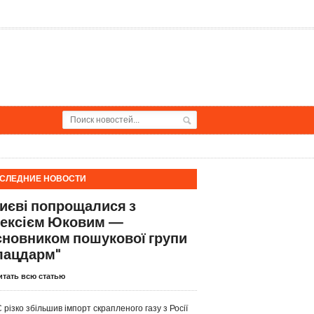
СЛЕДНИЕ НОВОСТИ
Києві попрощалися з
ексієм Юковим —
сновником пошукової групи
лацдарм"
итать всю статью
 різко збільшив імпорт скрапленого газу з Росії